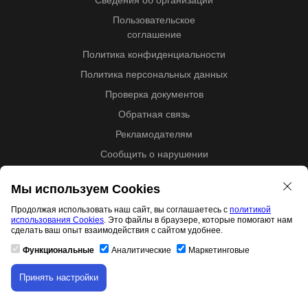
Сведения об организации
Пользовательское
соглашение
Политика конфиденциальности
Политика персональных данных
Проверка документов
Обратная связь
Рекламодателям
Сообщить о нарушении
Центр поддержки
Мы используем Cookies
Мы в соцсетях
Продолжая использовать наш сайт, вы соглашаетесь с
политикой
использования Cookies
. Это файлы в браузере, которые помогают нам
Вконтакте
сделать ваш опыт взаимодействия с сайтом удобнее.
Одноклассники
Функциональные
Аналитические
Маркетинговые
Youtube
Принять настройки
Скачивание материала доступно только для
авторизованных пользователей.