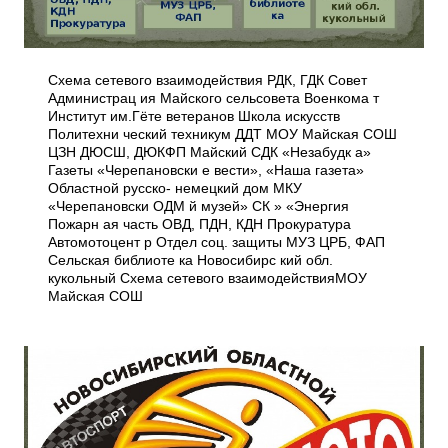
Схема сетевого взаимодействия РДК, ГДК Совет
Администрац ия Майского сельсовета Военкома т
Институт им.Гёте ветеранов Школа искусств
Политехни ческий техникум ДДТ МОУ Майская СОШ
ЦЗН ДЮСШ, ДЮКФП Майский СДК «Незабудк а»
Газеты «Черепановски е вести», «Наша газета»
Областной русско- немецкий дом МКУ
«Черепановски ОДМ й музей» СК » «Энергия
Пожарн ая часть ОВД, ПДН, КДН Прокуратура
Автомотоцент р Отдел соц. защиты МУЗ ЦРБ, ФАП
Сельская библиоте ка Новосибирс кий обл.
кукольный Схема сетевого взаимодействияМОУ
Майская СОШ