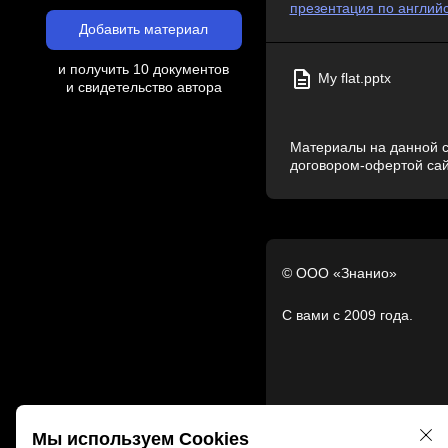
презентация по английс
Добавить материал
и получить 10 документов
My flat.pptx
и свидетельство автора
Материалы на данной с
договором-офертой са
© ООО «Знанио»
С вами с 2009 года.
Мы используем Cookies