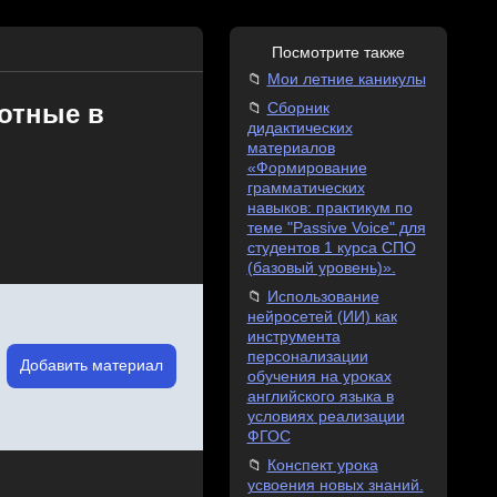
Посмотрите также
Мои летние каникулы
вотные в
Сборник
дидактических
материалов
«Формирование
грамматических
навыков: практикум по
теме "Passive Voice" для
студентов 1 курса СПО
(базовый уровень)».
Использование
нейросетей (ИИ) как
инструмента
персонализации
Добавить материал
обучения на уроках
английского языка в
условиях реализации
ФГОС
Конспект урока
усвоения новых знаний.