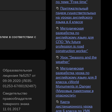
по теме "Free time"
Притяжательный
падеж существительных
на уроках английского
языка в 4 классе
Методическая
разработка по
лем в соответствии с
английскому языку для
СПО "My future
profession is road
construction worker"
Урок "Seasons and the
weather"
Методическая
Образовательная
разработка урока по
лицензия №5257 от
английскому языку для 8
09.09.2020 (Л035-
класса «World
01253-67/00192487)
Monuments in Danger
(Мировые памятники в
Свидетельство
опасности)»
правообладателя
Карта
товарного знака
дистанционного урока
11.01.2017
для 6 класса по УМК