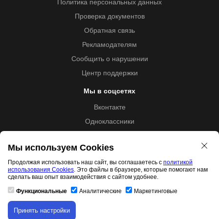
Политика персональных данных
Проверка документов
Обратная связь
Рекламодателям
Сообщить о нарушении
Центр поддержки
Мы в соцсетях
Вконтакте
Одноклассники
Youtube
Мы используем Cookies
Продолжая использовать наш сайт, вы соглашаетесь с
политикой
использования Cookies
. Это файлы в браузере, которые помогают нам
Образовательная лицензия №5257 от 09.09.2020 (Л035-
сделать ваш опыт взаимодействия с сайтом удобнее.
01253-67/00192487)
Функциональные
Аналитические
Маркетинговые
Принять настройки
Скачивание материала доступно только для
Свидетельство правообладателя товарного знака 11.01.2017