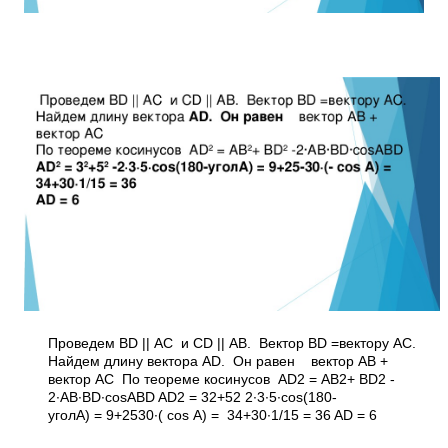
Проведем BD || AC и CD || AB. Вектор BD =вектору AC.
Найдем длину вектора AD. Он равен вектор АВ +
вектор АС По теореме косинусов AD2 = AB2+ BD2 ­
2∙AB∙BD∙cosABD AD2 = 32+52 ­2∙3∙5∙cos(180­
уголА) = 9+25­30∙(­ cos А) = 34+30∙1/15 = 36 AD = 6