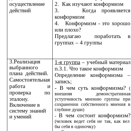
осуществление
2.
Как изучают конформизм
действий
3.
Когда проявляется
конформизм
4.
Конформизм - это хорошо
или плохо?
Предлагаю поработать в
группах – 4 группы
3.
Реализация
1-я группа
– учебный материал
выбранного
п.3.1. Что такое конформизм
плана действий.
Определение конформизма –
Самостоятельная
запись;
работа и
- В чем суть конформизма?
(
проверка по
внешняя демонстративная
эталону.
уступчивость мнению группы при
Включение в
сохранении собственного мнения в
глубине души)
систему знаний
В чем состоит конформизм?
-
и умений
.
(человек ведет себя не так, как вел
бы себя в одиночку)