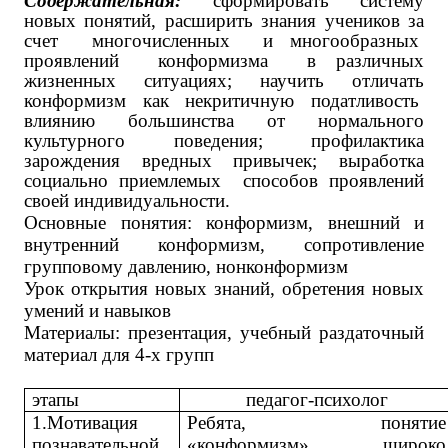
Содержательная:
сформировать систему
новых понятий, расширить знания учеников за
счет
многочисленных и многообразных
проявлений конформизма
в различных
жизненных ситуациях; научить отличать
конформизм как некритичную податливость
влиянию большинства от нормального
культурного поведения; профилактика
зарождения вредных привычек; выработка
социально приемлемых способов проявлений
своей индивидуальности.
Основные понятия: конформизм, внешний и
внутренний конформизм, сопротивление
групповому давлению, нонконформизм
Урок открытия новых знаний, обретения новых
умений и навыков
Материалы: презентация, учебный раздаточный
материал для 4-х групп
этапы
педагог-психолог
1.Мотивация
Ребята, понятие
познавательной
«конформизм» широко