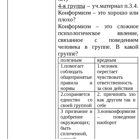
4-я группа
– уч.материал п.3.4.
Конформизм – это хорошо или
плохо?
Конформизм – это сложное
психологическое явление,
связанное с поведением
человека в группе. В какой
группе?
полезным
вредным
1.помогает
1.человек
соблюдать
перестает
общепринятые
чувствовать
правила и
ответственность
нормы
за свои действия
2.сохраняется
2. причинять зло
единство со
как другим так и
своей группой
себе
3 признание и
3.нонконформизм
одобрение
– поведение
окружающих;
наоборот
быть
сплоченной,