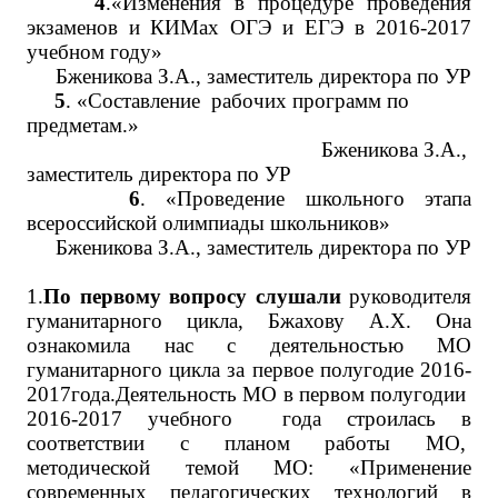
4
.«Изменения в процедуре проведения
экзаменов и КИМах ОГЭ и ЕГЭ в 2016-2017
учебном году»
Бженикова З.А., заместитель директора по УР
5
. «Составление рабочих программ по
предметам.»
Бженикова З.А.,
заместитель директора по УР
6
. «Проведение школьного этапа
всероссийской олимпиады школьников»
Бженикова З.А., заместитель директора по УР
1.
По первому вопросу слушали
руководителя
гуманитарного цикла, Бжахову А.Х. Она
ознакомила нас с деятельностью МО
гуманитарного цикла за первое полугодие 2016-
2017года.
Деятельность МО в первом полугодии
2016-2017 учебного года строилась в
соответствии с планом работы МО,
методической темой МО: «Применение
современных педагогических технологий в