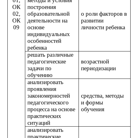
01,
методы и условия
ОК
построения
02,
образовательной
о роли факторов в
ОК
деятельности на
развитии
09
основе
личности ребенка
индивидуальных
особенностей
ребенка
решать различные
педагогические
возрастной
задачи по
периодизации
обучению
анализировать
проявления
закономерностей
средства, методы
педагогического
и формы
процесса на основе
обучения
практических
ситуаций
анализировать
практические