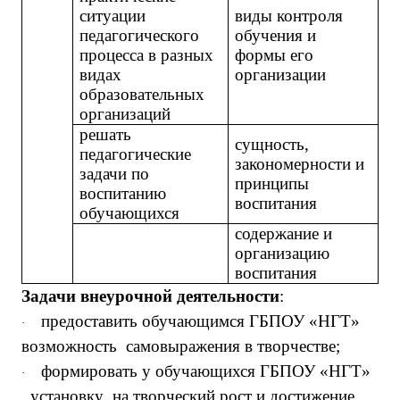
ситуации
виды контроля
педагогического
обучения и
процесса в разных
формы его
видах
организации
образовательных
организаций
решать
сущность,
педагогические
закономерности и
задачи по
принципы
воспитанию
воспитания
обучающихся
содержание и
организацию
воспитания
Задачи
внеурочной деятельности
:
предоставить обучающимся ГБПОУ «НГТ»
·
возможность самовыражения в творчестве;
формировать у обучающихся ГБПОУ «НГТ»
·
установку на творческий рост и достижение