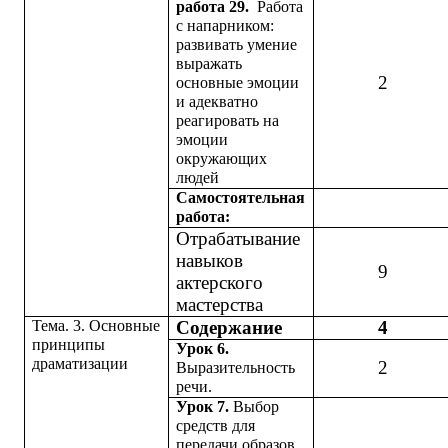
работа 29.
Работа
с напарником:
развивать умение
выражать
2
основные эмоции
и адекватно
реагировать на
эмоции
окружающих
людей
Самостоятельная
работа:
Отрабатывание
навыков
9
актерского
мастерства
Тема. 3. Основные
Содержание
4
принципы
Урок 6.
драматизации
2
Выразительность
речи.
Урок 7.
Выбор
средств для
передачи образов,