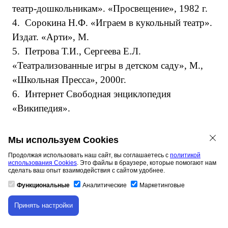
театр-дошкольникам». «Просвещение», 1982 г.
4.
Сорокина Н.Ф. «Играем в кукольный театр».
Издат. «Арти», М.
5.
Петрова Т.И., Сергеева Е.Л.
«Театрализованные игры в детском саду», М.,
«Школьная Пресса», 2000г.
6.
Интернет Свободная энциклопедия
«Википедия».
Мы используем Cookies
Продолжая использовать наш сайт, вы соглашаетесь с
политикой
4. КОНТРОЛЬ И ОЦЕНКА РЕЗУЛЬТАТОВ
использования Cookies
. Это файлы в браузере, которые помогают нам
сделать ваш опыт взаимодействия с сайтом удобнее.
ОСВОЕНИЯ
УЧЕБНОЙ ДИСЦИПЛИНЫ
Функциональные
Аналитические
Маркетинговые
Результаты
Показатели
Методы о
Принять настройки
Скачивание материала доступно только для
обучения
освоения
авторизованных пользователей.
компетенций