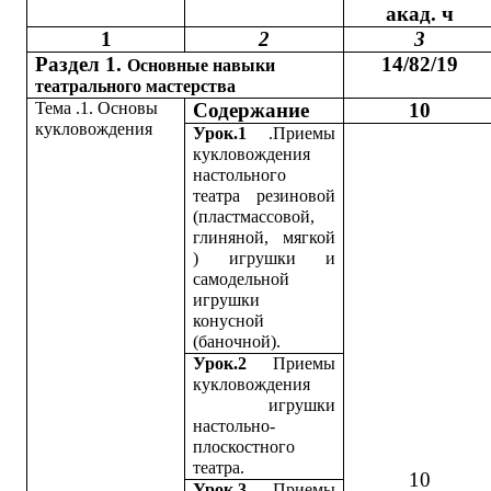
акад. ч
1
2
3
Раздел 1.
14/82/19
Основные навыки
театрального мастерства
Тема .1. Основы
Содержание
10
кукловождения
Урок.1
.Приемы
кукловождения
настольного
театра резиновой
(пластмассовой,
глиняной, мягкой
) игрушки и
самодельной
игрушки
конусной
(баночной).
Урок.2
Приемы
кукловождения
игрушки
настольно-
плоскостного
театра.
10
Урок.3
Приемы