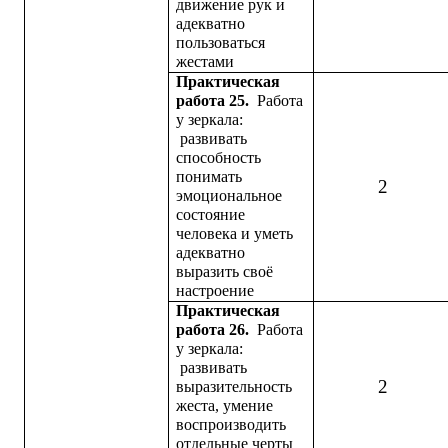
движение рук и
адекватно
пользоваться
жестами
Практическая
работа 25.
Работа
у зеркала:
развивать
способность
понимать
2
эмоциональное
состояние
человека и уметь
адекватно
выразить своё
настроение
Практическая
работа 26.
Работа
у зеркала:
развивать
2
выразительность
жеста, умение
воспроизводить
отдельные черты