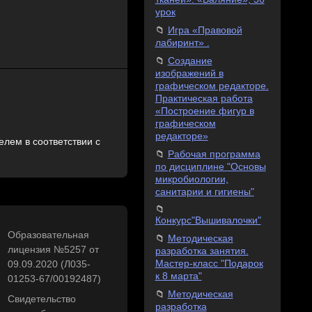
урок
Игра «Правовой
лабиринт» .
Создание
изображений в
графическом редакторе.
Практическая работа
«Построение фигур в
графическом
редакторе»
лем в соответствии с
Рабочая программа
по дисциплине "Основы
микробиологии,
санитарии и гигиены"
Конкурс"Вышивалочки"
Образовательная
Методическая
лицензия №5257 от
разработка занятия.
Мастер-класс "Подарок
09.09.2020 (Л035-
к 8 марта"
01253-67/00192487)
Методическая
Свидетельство
разработка