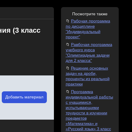
Посмотрите также
Рабочая программа
по дисциплине
ия (3 класс
"Индивидуальный
проект"
Равбочая программа
учебного курса
"Олимпиадные задачи
для 2 класса"
Решение основных
задач на дроби,
проценты из реальной
практики
Программа
Добавить материал
индивидуальной работы
с учащимися,
испытывающими
трудности в изучении
предметов
«Математика» и
«Русский язык» 3 класс