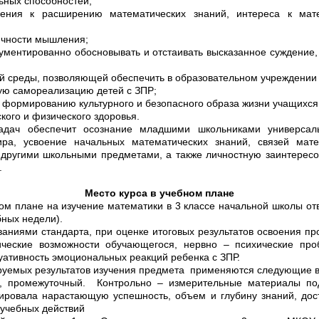
ьных способностей;
ения к расширению математических знаний, интереса к мат
чности мышления;
ументированно обосновывать и отстаивать высказанное суждение,
й среды, позволяющей обеспечить в образовательном учреждени
ую самореализацию детей с ЗПР;
 формированию культурного и безопасного образа жизни учащихся
кого и физического здоровья.
адач обеспечит осознание младшими школьниками универсаль
ира,
усвоение начальных математических знаний,
связей мат
 другими школьными предметами, а также личностную заинтерес
.
Место курса в учебном плане
м плане на изучение математики в 3 классе начальной школы отв
бных недели).
ованиями стандарта, при оценке итоговых результатов освоения п
ические возможности обучающегося, нервно – психические пр
уативность эмоциональных реакций ребенка с ЗПР.
уемых результатов изучения предмета применяются следующие в
й, промежуточный. Контрольно – измерительные материалы по
рировала нарастающую успешность, объем и глубину знаний, дос
учебных действий