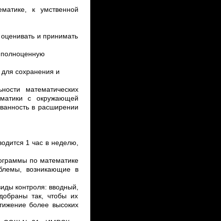
ематике
,
к умственной
 оценивать и принимать
и полноценную
 для сохранения и
ности математических
ематики с окружающей
ованность в расширении
одится 1 час в неделю,
рограммы по математике
облемы, возникающие в
иды контроля: вводный,
добраны так, чтобы их
тижение более высоких