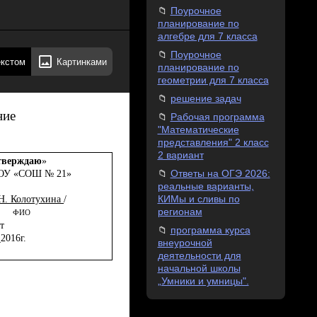
Поурочное
планирование по
алгебре для 7 класса
Поурочное
екстом
Картинками
планирование по
геометрии для 7 класса
решение задач
ние
Рабочая программа
"Математические
представления" 2 класс
2 вариант
тверждаю
»
Ответы на ОГЭ 2026:
ОУ «СОШ № 21»
реальные варианты,
КИМы и сливы по
 Н. Колотухина
/
регионам
ФИО
т
программа курса
_201
6
г.
внеурочной
деятельности для
начальной школы
„Умники и умницы".