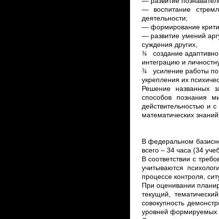
— развитие познавател
— воспитание стремл
деятельности;
—
формирование крити
— развитие умений арг
суждения других,
¾
создание адаптивно
интеграцию и личностн
¾
усиление работы по
укрепления их психичес
Решение названных з
способов познания м
действительностью и с
математических знаний
В федеральном базисно
всего – 34 часа (34 уче
В соответствии с треб
учитываются психолог
процессе контроля, сит
При оценивании планир
текущий, тематически
совокупность демонст
уровней формируемых 