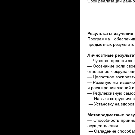
Срок реализации данно
Результаты изучения 
Программа обеспечи
предметных результато
Личностные результа
— Чувство гордости за 
— Осознание роли свое
отношение к окружающ
— Целостное восприят
— Развитую мотивацию 
и расширении знаний и
— Рефлексивную самооц
— Навыки сотрудничест
— Установку на
здоров
Метапредметные рез
— Способность принима
осуществления.
— Овладение
способ
а