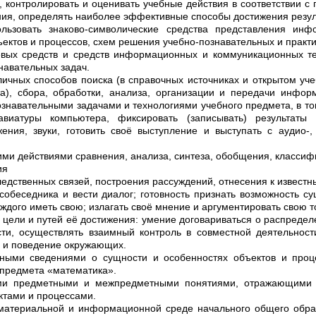
 контролировать и оценивать учебные действия в соответствии с 
ия, определять наиболее эффективные способы достижения резул
ьзовать знаково-символические средства представления инф
ектов и процессов, схем решения учебно-познавательных и практи
вых средств и средств информационных и коммуникационных т
навательных задач.
ичных способов поиска (в справочных источниках и открытом у
а), сбора, обработки, анализа, организации и передачи инфор
знавательными задачами и технологиями учебного предмета, в то
виатуры компьютера, фиксировать (записывать) результаты
ения, звуки, готовить своё выступление и выступать с аудио-
ми действиями сравнения, анализа, синтеза, обобщения, класси
ия
ледственных связей, построения рассуждений, отнесения к известн
собеседника и вести диалог; готовность признать возможность с
аждого иметь свою; излагать своё мнение и аргументировать свою т
ели и путей её достижения: умение договариваться о распредел
ти, осуществлять взаимный контроль в совместной деятельност
 и поведение окружающих.
ми сведениями о сущности и особенностях объектов и проце
предмета «математика».
и предметными и межпредметными понятиями, отражающими 
тами и процессами.
материальной и информационной среде начального общего образ