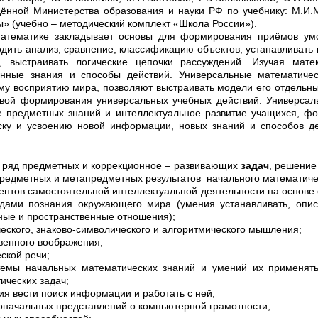
ённой Министерства образования и науки РФ по учебнику: М.И.М
ы» (учебно – методический комплект «Школа России»).
атематике закладывает основы для формирования приёмов умс
одить анализ, сравнение, классификацию объектов, устанавливать
и, выстраивать логические цепочки рассуждений. Изучая мате
нные знания и способы действий.
Универсальные математиче
му восприятию мира, позволяют выстраивать модели его отдельны
вой формирования универсальных учебных действий. Универсал
е предметных знаний и интеллектуальное развитие учащихся, фо
ску и усвоению новой информации, новых знаний и способов дей
 ряд предметных и коррекционное – развивающих
задач
, решение
редметных и метапредметных результатов начального математиче
нтов самостоятельной интеллектуальной деятельности на основе
одами познания окружающего мира (умения
устанавливать,
опи
ные и пространственные отношения);
еского, знаково-символического и алгоритмического мышления;
венного воображения;
ской речи;
емы начальных математических знаний и умений их применять
ических задач;
 вести поиск информации и работать с ней;
начальных представлений о компьютерной грамотности;