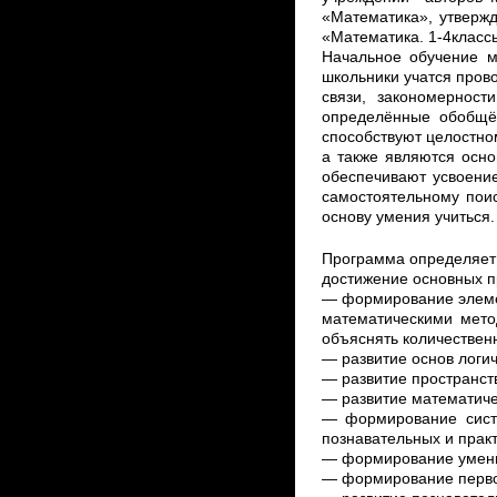
«Математика», утвержд
«Математика. 1-4класс
Начальное обучение м
школьники учатся пров
связи, закономерност
определённые обобщё
способствуют целостно
а также
являются осно
обеспечивают усвоени
самостоятельному пои
основу умения учиться.
Программа определяет
достижение основных п
— формирование элеме
математическими мет
объяснять количествен
— развитие основ логич
— развитие пространст
— развитие математиче
— формирование сист
познавательных и практ
— формирование умения
— формирование перво