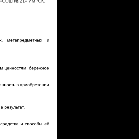
ОУ «СОШ № 21» ИМРСК.
х, метапредметных и
ым ценностям, бережное
анность в приобретении
а результат.
средства и способы её