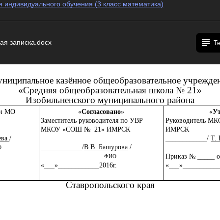
 индивидуального обучения (3 класс математика)
ая записка.docx
Т
ниципальное казённое общеобразовательное учрежде
«Средняя общеобразовательная школа № 21»
Изобильненского муниципального района
ии МО
«
Согласовано
»
«
У
Заместитель руководителя по УВР
Руководитель М
К
М
К
ОУ «СОШ № 21» ИМРСК
ИМРСК
ева
/
____________/
Т.
____________/
В.В. Башурова
/
О
Приказ № _____ о
ФИО
«___»____________2016г.
«___»__________
Ставропольского края