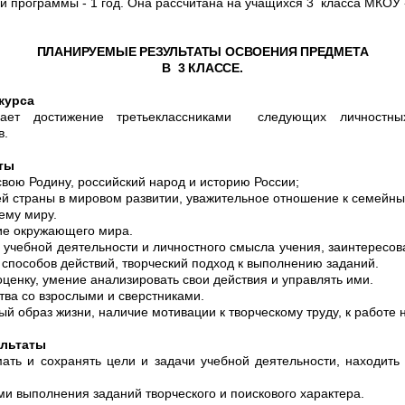
й программы - 1 год. Она рассчитана на учащихся 3 класса МК
ПЛАНИРУЕМЫЕ РЕЗУЛЬТАТЫ ОСВОЕНИЯ ПРЕДМЕТА
В 3 КЛАССЕ.
курса
вает достижение третьеклассниками следующих личностны
в.
ты
свою Родину, российский народ и историю России;
й страны в мировом развитии, уважительное отношение к семейн
ему миру.
ие окружающего мира.
учебной деятельности и личностного смысла учения, заинтересов
 способов действий, творческий подход к выполнению заданий.
енку, умение анализировать свои действия и управлять ими.
ва со взрослыми и сверстниками.
ый образ жизни,
наличие мотивации к творческому труду, к работе н
ультаты
ть и сохранять цели и задачи учебной деятельности, находить
ми
выполнения заданий творческого и поискового характера.