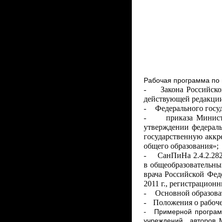
Рабочая программа по 
-
Закона Российск
действующей редакции
-
Федерального госуд
-
приказа Министе
утверждении федерал
государственную аккр
общего образования»;
-
СанПиНа 2.4.2.282
в общеобразовательны
врача Российской Фед
2011 г., регистрацион
-
Основной образова
-
Положения о рабоче
-
Примерной програм
учреждений авторов М.