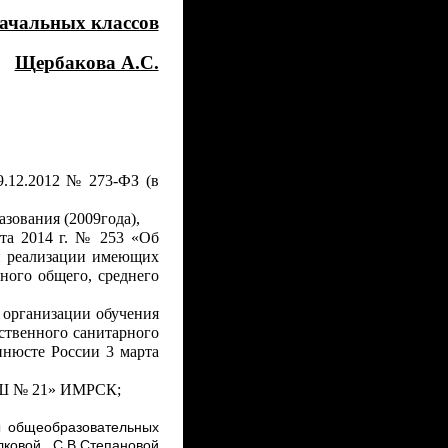
ачальных классов
Щербакова А.С.
9.12.2012 № 273-ФЗ (в
зования (2009года),
та 2014 г. № 253 «Об
и реализации имеющих
ного общего, среднего
 организации обучения
ственного санитарного
инюсте России 3 марта
 № 21» ИМРСК
;
ы общеобразовательных
лковой, С.В.Степановой