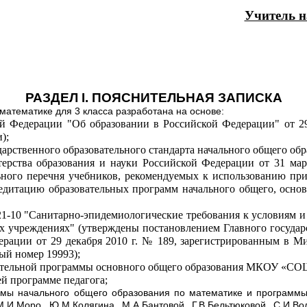
Учитель н
РАЗДЕЛ Ι. ПОЯСНИТЕЛЬНАЯ ЗАПИСКА
математике для 3 класса разработана на основе:
ой Федерации "Об образовании в Российской Федерации" от 2
);
арственного образовательного стандарта начального общего обра
рства образования и науки Российской Федерации от 31 мар
ьного перечня учебников, рекомендуемых к использованию пр
едитацию образовательных программ начального общего, основ
1-10 "Санитарно-эпидемиологические требования к условиям и
х учреждениях" (утверждены постановлением Главного государ
ерации от 29 декабря 2010 г. № 189, зарегистрированным в М
ный номер 19993);
тельной программы основного общего образования
МКОУ «СОШ
й программе педагога;
мы начального общего образования по математике и программ
И.Моро, Ю.М.Колягина, М.А.Бантовой, Г.В.Бельтюковой, С.И.Во