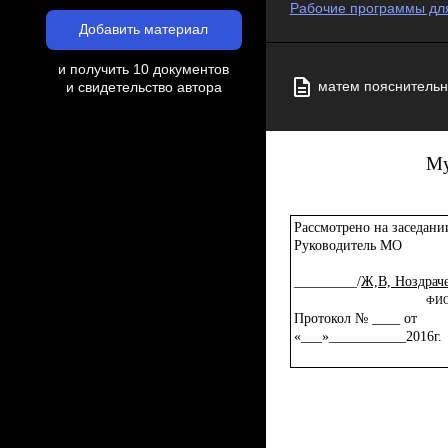
Рабочие программы для
Добавить материал
и получить 10 документов
матем пояснительн
и свидетельство автора
Му
Рассмотрено на заседан
Руководитель МО
_________/
Ж,В, Ноздрач
ФИ
Протокол № ____ от
«___»___________2016г.