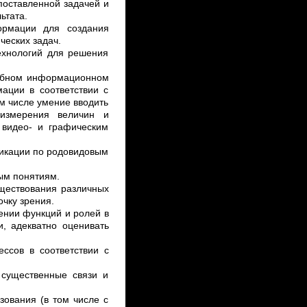
поставленной задачей и
ьтата.
ормации для создания
ческих задач.
ехнологий для решения
чебном информационном
мации в соответствии с
м числе умение вводить
 измерения величин и
, видео- и графическим
фикации по родовидовым
ым понятиям.
уществования различных
очку зрения.
ении функций и ролей в
и, адекватно оценивать
ссов в соответствии с
существенные связи и
ования (в том числе с