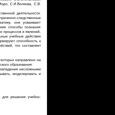
оро, С.И.Волкова, С.В.
твенной деятельности:
 причинно-следственные
матику, они усваивают
ские способы познания
х процессов и явлений,
ьные учебные действия
рмируют способность к
ствий, что составляет
 которых направлено на
ского образования:
 овладения несложными
сывать,
моделировать
и
 для решения учебно-