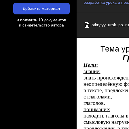
разработка урока и през
Добавить материал
и получить 10 документов
otkrytyy_urok_po_r
и свидетельство автора
Тема у
Г
Цели
:
знание:
знать про
неопределённую 
в тексте, 
с глаголами
глаголов.
понимание:
находить
смысловую нагру
предложении,