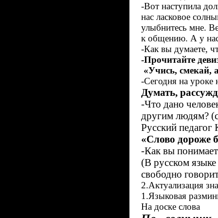
-Вот наступила до
нас ласковое солны
улыбнитесь мне. Ве
к общению. А у нас
-Как вы думаете, ч
-Прочитайте деви
«Учись, смекай, 
-Сегодня на уроке 
Думать, рассужд
-Что дано челове
другим людям? (
Русский педагог
«Слово дороже б
-Как вы понимает
(В русском язык
свободно говорит
2.Актуализация зн
1.Языковая размин
На доске слова