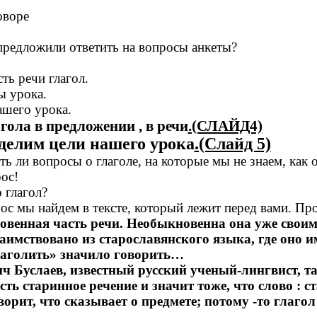
оворе
предложили ответить на вопросы анкеты?
ть речи глагол.
ы урока.
ашего урока.
гола в предложении , в речи
.(СЛАЙД4)
делим цели нашего урока
.(Слайд 5)
сть ли вопросы о глаголе, на которые мы не знаем, как 
ос!
 глагол?
рос мы найдем в тексте, который лежит перед вами. Пр
овенная часть речи. Необыкновенна она уже своим
мствовано из старославянского языка, где оно и
глаголить» значило говорить…
услаев, известный русский ученый-лингвист, так
сть старинное речение и значит тоже, что слово : с
говорит, что сказывает о предмете; потому -то глаго