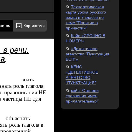
Технологическая
карта урока русского
языка в 7 классе по
теме "Понятие о
екстом
Картинками
причастии"
Кейс «СРОЧНО В
НОМЕР!»
 в речи.
«Детективное
агентство “Пунктуация
ла
.
БСП”»
КЕЙС
«ДЕТЕКТИВНОЕ
АГЕНТСТВО
, знать
“ПУНКТУАЦИЯ”
ть роль глагола
кейс "Степени
описания НЕ
сравнения имен
ицы НЕ для
прилагательных"
яснять
 роль глагола в
еделённой