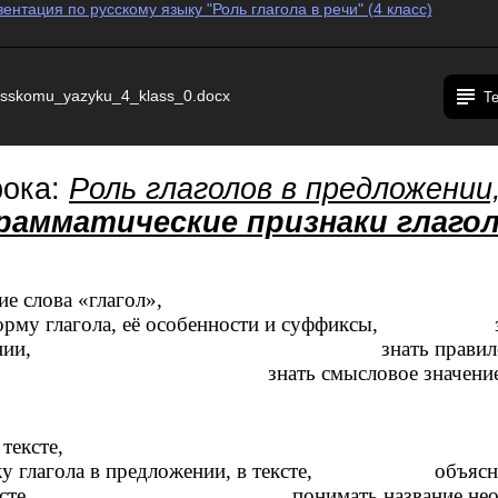
ентация по русскому языку "Роль глагола в речи" (4 класс)
usskomu_yazyku_4_klass_0.docx
Т
рока:
Роль глаголов в предложении,
рамматические признаки глаго
исхождение слова «глагол»
форму глагола, её особенности и суффиксы, зна
предложении, знать правило прав
, знать смысловое значение част
 глаголы в тексте, объ
зку глагола в предложении, в тексте, объяснять
 в тексте, понимать название неопр