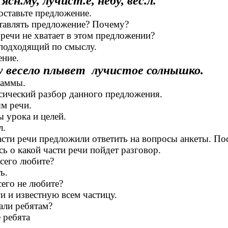
сн.му, лучист.е, небу, вес.л.
оставьте предложение.
ставлять предложение? Почему?
 речи не хватает в этом предложении?
 подходящий по смыслу.
ние.
у весело плывет лучистое солнышко.
раммы.
сический разбор данного предложения.
ям речи.
 урока и целей.
л.
сти речи предложили ответить на вопросы анкеты. По
сь о какой части речи пойдет разговор.
сего любите?
ь.
сего не любите?
и и известную всем частицу.
али ребятам?
 ребята