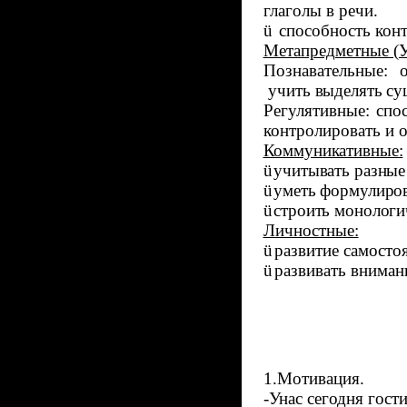
глаголы в речи.
ü
способность конт
Метапредметные (
Познавательные: 
учить
выделять су
Регулятивные: спо
контролировать и о
Коммуникативные:
ü
учитывать разные
ü
уметь формулиров
ü
строить монологи
Личностные:
ü
развитие самосто
ü
развивать вниман
1.Мотивация.
-Унас сегодня гост