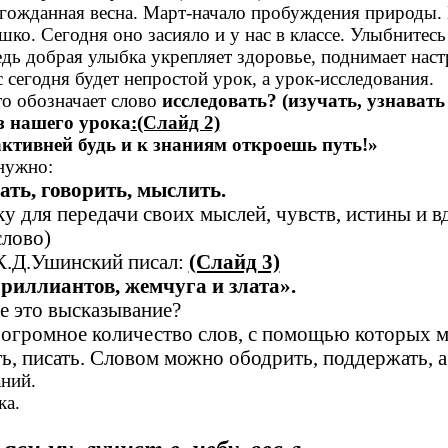
лгожданная весна. Март-начало пробуждения природы.
шко. Сегодня оно засияло и у нас в классе. Улыбнитесь
дь добрая улыбка укрепляет здоровье, поднимает наст
 сегодня будет непростой урок, а урок-исследования.
то обозначает слово
исследовать? (изучать, узнавать 
з нашего урока
:(Слайд 2)
активней будь и к знаниям откроешь путь!»
нужно:
ать, говорить, мыслить.
ку для передачи своих мыслей, чувств, истины и 
слово)
 К.Д.Ушинский писал:
(Слайд 3)
риллиантов, жемчуга и злата».
е это высказывание?
е огромное количество слов, с помощью которых 
ь, писать. Словом можно ободрить, поддержать, а
аний.
ка.