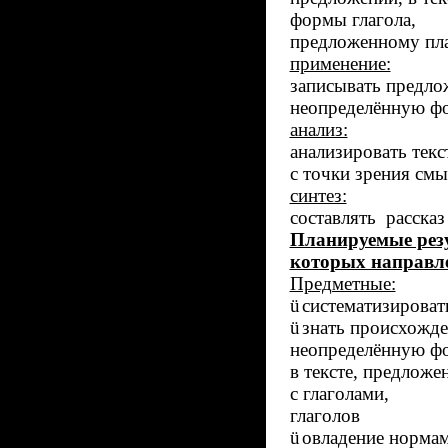
формы глагол
предложенному пла
применение:
записывать предлож
неопределённую фо
анализ:
анализировать те
с точки зрения смы
синтез:
составлять рассказ
Планируемые резу
которых направле
Предметные:
ü
систематизировать
ü
знать пр
неопределённую 
в тексте, 
с глаголами
глаголов
ü
овладение нормам