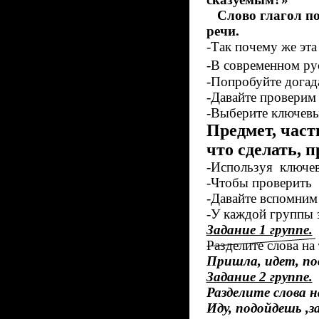
Слово глагол пос
речи.
-Так почему же эта
-В современном ру
-Попробуйте догада
-Давайте проверим
-Выберите ключевые
Предмет, часть
что сделать, 
-Используя ключевы
-Чтобы проверить с
-Давайте вспомним
-У каждой группы з
Задание 1 группе.
Разделите слова на
Пришла, идет, по
Задание 2 группе.
Разделите слова н
Иду, подойдешь ,з