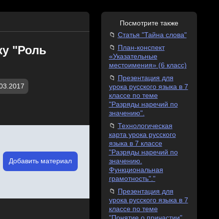
Посмотрите также
Статья "Тайна слова"
ку "Роль
План-конспект
«Указательные
местоимения» (6 класс)
Презентация для
03.2017
урока русского языка в 7
классе по теме
"Разряды наречий по
значению".
Технологическая
карта урока русского
языка в 7 классе
"Разряды наречий по
Добавить материал
значению.
Функциональная
грамотность"."
Презентация для
урока русского языка в 7
классе по теме
"Понятие о причастии"