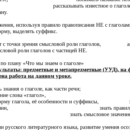
а, рассказывать известное о глаголе
ну.
ения, используя правило правописания НЕ с глаголами
рму, выделять суффикс.
кст с точки зрения смысловой роли глаголов, ана
словой роли глаголов с частицей НЕ.
 по плану «Что мы знаем о глаголе»
льтаты: предметные и метапредметные (УУД), на
на работа на данном уроке.
 знания о глаголе, как части речи;
оисхождение слова «глагол
форму глагола, её особенности и суффиксы, зна
предложении, знать правило прав
, знать смысловое значение част
и русского литературного языка,
развитие умения осо