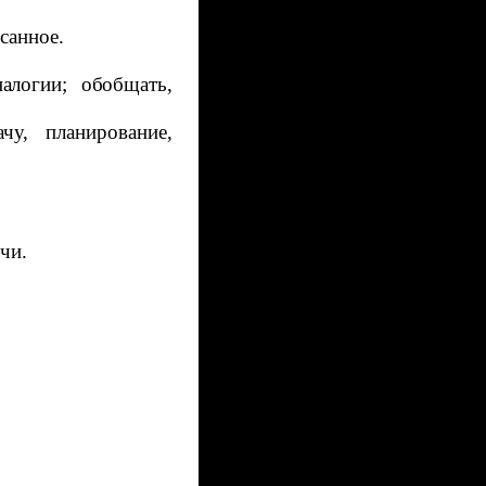
санное.
налогии; обобщать,
ачу, планирование,
чи.