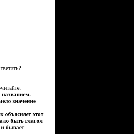
ответить?
очитайте.
 названием.
мело значение
 объясняет этот
тало быть глагол
л и бывает