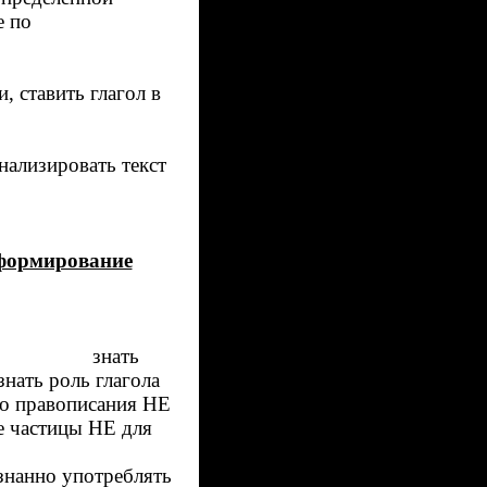
 по
, ставить глагол в
лизировать текст
 формирование
», знать
ть роль глагола
описания НЕ
ицы НЕ для
знанно употреблять