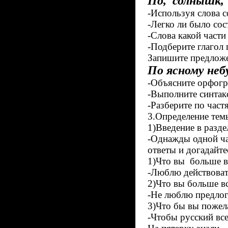
По, солнышк, я
-Используя слова с
-Легко ли было со
-Слова какой части
-Подберите глагол
Запишите предложе
По ясному неб
-Объясните орфог
-Выполните синтак
-Разберите по част
3.Определение темы
1)Введение в разде
-Однажды одной ча
ответы и догадайте
1)Что вы больше в
-Люблю действоват
2)Что вы больше в
-Не люблю предлог
3)Что бы вы пожел
-Чтобы русский все