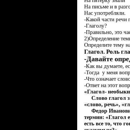
На пятерку знали
На письме и в разг
Нас употребляли.
-Какой части речи 
-Глаголу?
-Правильно, это час
2)Определение тем
Определите тему н
Глагол. Роль гла
-Давайте опре
-Как вы думаете, е
-Тогда у меня вопр
-Что означает слово
-Ответ на этот воп
«Глагол- необыкн
Слово глагол заи
«слово, речь», «
Федор Иванович Б
термин: «Глагол е
есть все то, что 
сказуемым?»