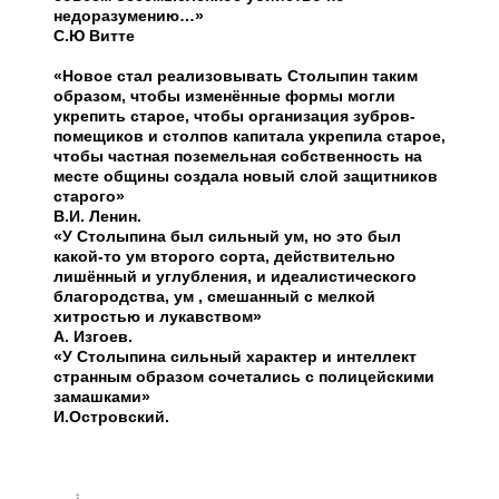
недоразумению…»
С.Ю Витте
«Новое стал реализовывать Столыпин таким
образом, чтобы изменённые формы могли
укрепить старое, чтобы организация зубров-
помещиков и столпов капитала укрепила старое,
чтобы частная поземельная собственность на
месте общины создала новый слой защитников
старого»
В.И. Ленин.
«У Столыпина был сильный ум, но это был
какой-то ум второго сорта, действительно
лишённый и углубления, и идеалистического
благородства, ум , смешанный с мелкой
хитростью и лукавством»
А. Изгоев.
«У Столыпина сильный характер и интеллект
странным образом сочетались с полицейскими
замашками»
И.Островский.