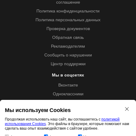
соглашение
Политика конфиденциальности
Политика персональных данных
Проверка документов
Обратная связь
Рекламодателям
Сообщить о нарушении
Центр поддержки
Мы в соцсетях
Вконтакте
Одноклассники
Youtube
Мы используем Cookies
Продолжая использовать наш сайт, вы соглашаетесь с
политикой
использования Cookies
. Это файлы в браузере, которые помогают нам
Образовательная лицензия №5257 от 09.09.2020 (Л035-
сделать ваш опыт взаимодействия с сайтом удобнее.
01253-67/00192487)