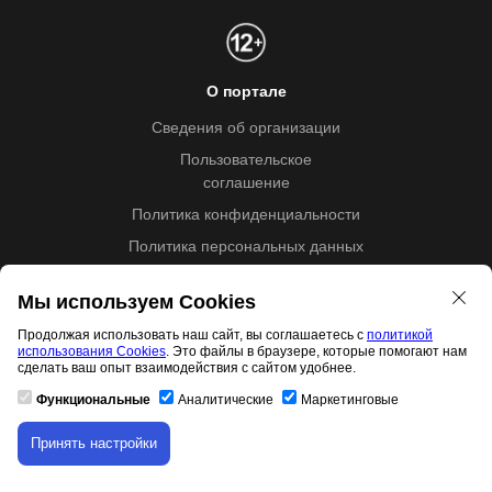
О портале
Сведения об организации
Пользовательское
соглашение
Политика конфиденциальности
Политика персональных данных
Проверка документов
Мы используем Cookies
Обратная связь
Продолжая использовать наш сайт, вы соглашаетесь с
политикой
Рекламодателям
использования Cookies
. Это файлы в браузере, которые помогают нам
сделать ваш опыт взаимодействия с сайтом удобнее.
Сообщить о нарушении
Функциональные
Аналитические
Маркетинговые
Центр поддержки
Принять настройки
Мы в соцсетях
Скачивание материала доступно только для
авторизованных пользователей.
Вконтакте