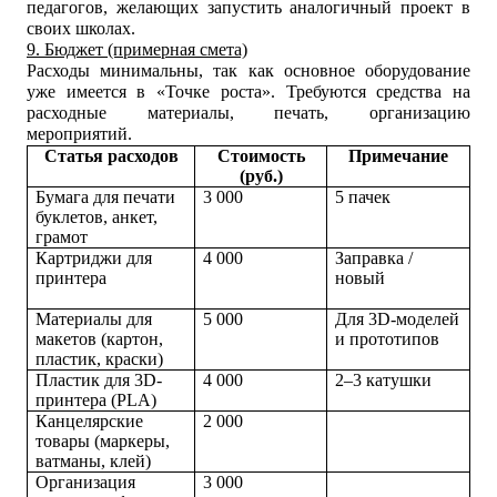
педагогов, желающих запустить аналогичный проект в
своих школах.
9. Бюджет (примерная смета)
Расходы минимальны, так как основное оборудование
уже имеется в «Точке роста». Требуются средства на
расходные материалы, печать, организацию
мероприятий.
Статья расходов
Стоимость
Примечание
(руб.)
Бумага для печати
3 000
5 пачек
буклетов, анкет,
грамот
Картриджи для
4 000
Заправка /
принтера
новый
Материалы для
5 000
Для 3D-моделей
макетов (картон,
и прототипов
пластик, краски)
Пластик для 3D-
4 000
2–3 катушки
принтера (PLA)
Канцелярские
2 000
товары (маркеры,
ватманы, клей)
Организация
3 000