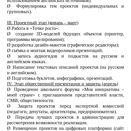
использованием английских источников).
Ø
Формулировка тем проектов (индивидуальных и
групповых).
III. Проектный этап (январь – март)
Ø
Работа в «Точке роста»:
Ø
создание 3D-моделей будущих объектов (принтер,
программы моделирования);
Ø
разработка дизайн-макетов (графические редакторы);
Ø
съёмка и монтаж видеороликов-презентаций;
Ø
запись аудиогидов и подкастов на русском и
английском языках.
Ø
Написание текстовых описаний проектов (на русском
и английском).
Ø
Подготовка буклетов, инфографики, презентаций.
IV. Этап общественной презентации и защиты (апрель)
Ø
Проведение школьного форума «Моя инициатива –
моей стране» с приглашением представителей власти,
СМИ, общественности.
Ø
Защита проектов перед экспертной комиссией
(педагоги, депутаты, архитекторы, предприниматели).
Ø
Передача лучших проектов в администрацию для
рассмотрения возможности реализации.
Ø
Размещение проектов на цифровых платформах (сайт