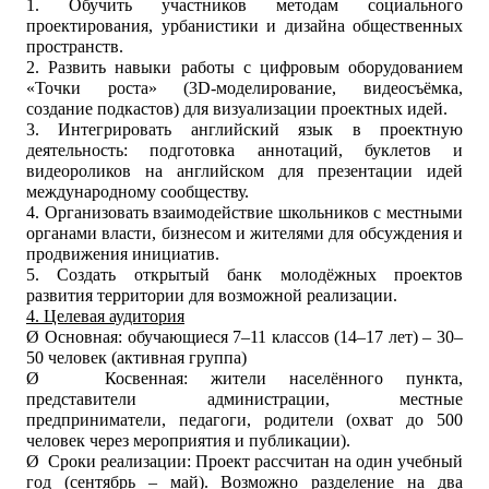
1. Обучить участников методам социального
проектирования, урбанистики и дизайна общественных
пространств.
2. Развить навыки работы с цифровым оборудованием
«Точки роста» (3D-моделирование, видеосъёмка,
создание подкастов) для визуализации проектных идей.
3. Интегрировать английский язык в проектную
деятельность: подготовка аннотаций, буклетов и
видеороликов на английском для презентации идей
международному сообществу.
4. Организовать взаимодействие школьников с местными
органами власти, бизнесом и жителями для обсуждения и
продвижения инициатив.
5. Создать открытый банк молодёжных проектов
развития территории для возможной реализации.
4. Целевая аудитория
Ø
Основная: обучающиеся 7–11 классов (14–17 лет) – 30–
50 человек (активная группа)
Ø
Косвенная: жители населённого пункта,
представители администрации, местные
предприниматели, педагоги, родители (охват до 500
человек через мероприятия и публикации).
Ø
Сроки реализации: Проект рассчитан на один учебный
год (сентябрь – май). Возможно разделение на два