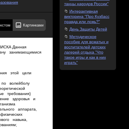
разования
танцы народов России"
Интерактивная
викторина "Про Кузбасс
правда или ложь?"
екстом
Картинками
День Защиты Детей
Методическое
пособие для вожатых и
воспитателей детских
ти. Нижняя прямая подача. 17. Упражнения для мышц плечевого пояса и рук. Нижняя боковая подача. 18. Упражнения для развития ловкости. Нижняя боковая подача. 19. Упражнения для развития силовых качеств. Верхняя прямая подача. 20. Упражнения для развития мышц брюшного пресса. Верхняя прямая подача 21. Упражнения для развития выносливости. Прием мяча снизу двумя руками после подачи. 22. Упражнения с набивными мячами. Прием мяча снизу двумя руками после подачи. 23. Упражнения для развития ловкости. Передачи мяча сверху и снизу двумя руками в парах. 24. Упражнения для развития скоростных качеств. Прием мяча снизу двумя руками в парах. 25. Упражнения для развития силовых качеств. Прием мяча снизу в зонах 6, 1,5 в зону 3. 26. Упражнения для развития скоростных качеств. Передача мяча сверху двумя руками в зоны 4,2 после приема мяча снизу в зонах 1,6,5 в зону 3. 27. Прыжок в высоту способом «перешагивание». Передача мяча сверху двумя руками в зоны 4,2 после приема мяча снизу в зонах 1,6,5 в зону 3. 28. Упражнения для развития прыгучести. Передача мяча сверху двумя руками в зоны 4,2 после приема мяча снизу в зонах 1,6,5 в зону 3. 29. Акробатические соединения. Нападающий удар по ходу сильнейшей рукой с разбега (1,2,3 шага) по мячу, установленному в держателе. 30. Упражнения для мышц плечево
лагерей отдыха "Что
такое игры и как в них
играть"