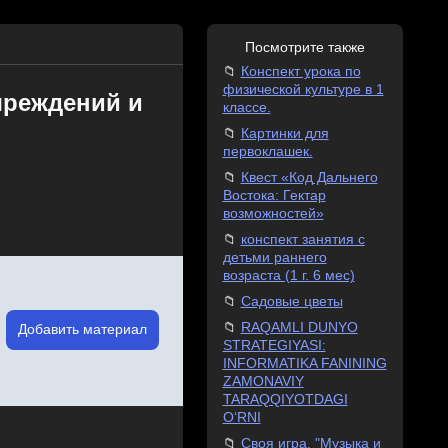
Посмотрите также
Конспект урока по
физической культуре в 1
чреждений и
классе.
Картинки для
первоклашек.
Квест «Код Дальнего
Востока: Гектар
возможностей»
конспект занятия с
детьми раннего
возраста (1 г. 6 мес)
Садовые цветы
RAQAMLI DUNYO
Добавить материал
STRATEGIYASI:
INFORMATIKA FANINING
ZAMONAVIY
TARAQQIYOTDAGI
O‘RNI
Своя игра. "Музыка и