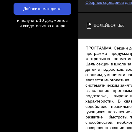
Сборник сценариев для
Добавить материал
и получить 10 документов
ВОЛЕЙБОЛ.doc
и свидетельство автора
ПРОГРАММА Секции дополнительного образования По волейболуПОЯСНИТЕЛЬНАЯ ЗАПИСКА Данная программа предусматривает проведение теоретических и практических занятий, сдачу занимающимися контрольных нормативов, участие в соревнованиях. Цель секции в школе заключаются в содействии физическому развитию детей и подростков, воспитанию гармонично развитых личностей, обучении знаниям, умениям и навыкам игры в волейбол. Непосредственными условиями выполнения этой цели является многолетняя, целенаправленная подготовка учащихся: привитие интереса к систематическим занятиям физической культурой и спортом. Основной принцип секции по волейболу ­ выполнение программых требований по физической, технической, тактической и теоретической подготовке, выраженных в количественных (часах) и качественных (нормативные требования} характеристик. В связи с этим, для учащихся ставятся следующие задачи: ­ укрепление здоровья и содействие правильному разностороннему физическому развитию; ­ закаливание организма учащихся, повышение общей физической подготовленности; ­ укрепление опорно­двигательного аппарата, развитие быстроты, гибкости, ловкости, силы, выносливости; ­ развитие специальных физических способностей, необходимых для обучение и совершенствования необходимого игрового навыка, совершенствование основ техники и тактики игры в волейбол; ­ привитие интереса к соревнованиям; ­ выполнение нормативных требований по общей и специальной физической подготовки; ­ приобретение навыка в организации и построении учебно­ тренировочных занятий и соревнований Для решения перечисленных задач, важное значение имеет распределение времени по видам подготовки для составления документов планирования на год, месяц, неделю. На первом году обучения большее внимание уделяется обшей физической подготовке, которая осуществляется в подготовительных и подводящих упражнениях технической подготовки. На втором году обучения происходит логическое продолжение изучения технического, тактического арсенала к физической подготовленности занимающихся. На третьем году, по­прежнему, основное внимание