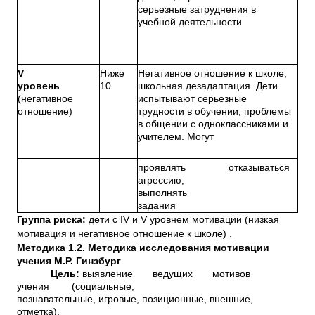
серьезные затруднения в
учебной деятельности
V
Ниже
Негативное отношение к школе,
уровень
10
школьная дезадаптация. Дети
(негативное
испытывают серьезные
отношение)
трудности в обучении, проблемы
в общении с одноклассниками и
учителем. Могут
проявлять
отказываться
агрессию,
выполнять
задания
Группа риска:
дети с IV и V уровнем мотивации (низкая
мотивация и негативное отношение к школе) .
Методика 1.2. Методика исследования мотивации
учения М.Р. Гинзбург
Цель:
выявление ведущих мотивов
учения (социальные,
познавательные, игровые, позиционные, внешние,
отметка).