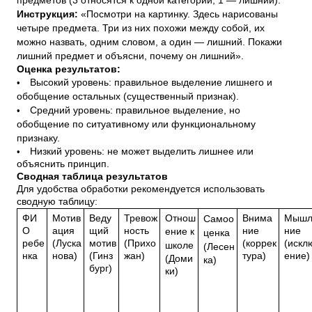
предметов (3 относятся к одной категории, 1 — лишний).
Инструкция:
«Посмотри на картинку. Здесь нарисованы
четыре предмета. Три из них похожи между собой, их
можно назвать, одним словом, а один — лишний. Покажи
лишний предмет и объясни, почему он лишний».
Оценка результатов:
•
Высокий уровень: правильное выделение лишнего и
обобщение остальных (существенный признак).
•
Средний уровень: правильное выделение, но
обобщение по ситуативному или функциональному
признаку.
•
Низкий уровень: не может выделить лишнее или
объяснить принцип.
Сводная таблица результатов
Для удобства обработки рекомендуется использовать
сводную таблицу:
ФИ
Мотив
Веду
Тревож
Отнош
Внима
Мышл
Самоо
О
ация
щий
ность
ние
ние
ение к
ценка
ребе
(Луска
мотив
(Прихо
(коррек
(искл
школе
(Лесен
нка
нова)
(Гинз
жан)
тура)
ение)
(Доми
ка)
бург)
ки)