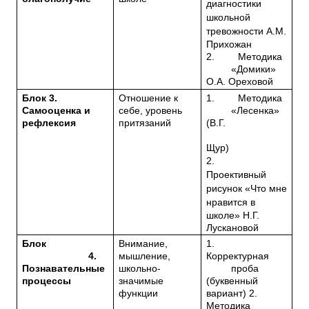
диагностики
школьной
тревожности А.М.
Прихожан
2.
Методика
«Домики»
О.А. Ореховой
Блок 3.
Отношение к
1.
Методика
Самооценка и
себе, уровень
«Лесенка»
рефлексия
притязаний
(В.Г.
Щур)
2.
Проективный
рисунок «Что мне
нравится в
школе» Н.Г.
Лускановой
Блок
Внимание,
1.
4.
мышление,
Корректурная
Познавательные
школьно-
проба
процессы
значимые
(буквенный
функции
вариант) 2.
Методика