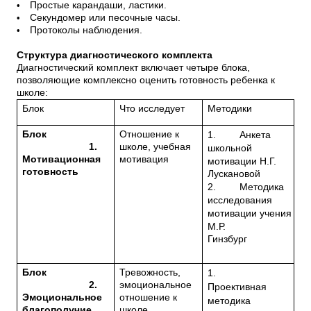
•
Простые карандаши, ластики.
•
Секундомер или песочные часы.
•
Протоколы наблюдения.
Структура диагностического комплекта
Диагностический комплект включает четыре блока,
позволяющие комплексно оценить готовность ребенка к
школе:
Блок
Что исследует
Методики
Блок
Отношение к
1.
Анкета
1.
школе, учебная
школьной
Мотивационная
мотивация
мотивации Н.Г.
готовность
Лускановой
2.
Методика
исследования
мотивации учения
М.Р.
Гинзбург
Блок
Тревожность,
1.
2.
эмоциональное
Проективная
Эмоциональное
отношение к
методика
благополучие
школе