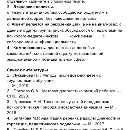
отдельном кабинете в спокойном темпе.
3.
Этические аспекты:
Результаты диагностики сообщаются родителям в
o
деликатной форме, без навешивания ярлыков.
Акцент делается на рекомендациях, а не на диагнозах.
o
o
Данные о детях группы риска обсуждаются с педагогами на
психолого-педагогическом консилиуме с
соблюдением конфиденциальности.
4.
Комплексность:
диагностика должна быть
комплексной, сочетающей оценку мотивационной,
эмоциональной и познавательной сфер.
Список литературы
1.
Лусканова Н.Г. Методы исследования детей с
трудностями в обучении.
— М., 2019.
2.
Орехова О.А. Цветовая диагностика эмоций ребенка. —
СПб., 2020.
3.
Прихожан А.М. Тревожность у детей и подростков:
психологическая природа и возрастная динамика. — М.,
2018.
4.
Битянова М.Р. Адаптация ребенка в школе: диагностика,
коррекция, педагогическая поддержка. — М., 2017.
5.
Гинзбург М.Р. Развитие мотивов учения у детей 6–7 лет //