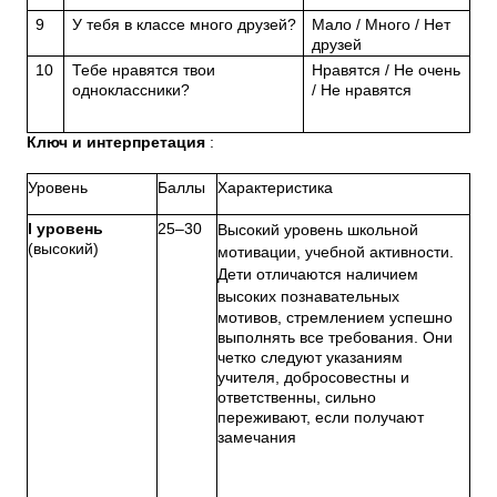
9
У тебя в классе много друзей?
Мало / Много / Нет
друзей
10
Тебе нравятся твои
Нравятся / Не очень
одноклассники?
/ Не нравятся
Ключ и интерпретация
:
Уровень
Баллы
Характеристика
I уровень
25–30
Высокий уровень школьной
(высокий)
мотивации, учебной активности.
Дети отличаются наличием
высоких познавательных
мотивов, стремлением успешно
выполнять все требования. Они
четко следуют указаниям
учителя, добросовестны и
ответственны, сильно
переживают, если получают
замечания