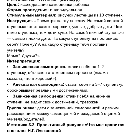
Цель:
исследование самооценки ребенка.
Форма проведения:
индивидуальная.
Стимульный материал:
рисунок лестницы из 10 ступенек.
Инструкция:
«Посмотри на эту лесенку. На самой верхней
ступеньке стоят самые хорошие, умные, добрые дети. Чем
ниже ступенька, тем дети хуже. На самой нижней ступеньке
— самые плохие дети. На какую ступеньку ты поставишь
себя? Почему? А на какую ступеньку тебя поставит
учитель?
Мама? Друзья?»
Интерпретация:
•
Завышенная самооценка:
ставит себя на 1–2
ступеньку, объясняя это мнением взрослых («мама
сказала, что я хороший»).
•
Адекватная самооценка:
ставит себя на 3–7 ступеньку,
обосновывает реальными достижениями.
•
Заниженная самооценка:
ставит себя на нижние
ступени, не видит своих достижений, тревожен.
Группа риска:
дети с заниженной самооценкой и резким
расхождением между самооценкой и ожидаемой оценкой
учителя/родителей.
Методика 3.2. Проективный рисунок «Что мне нравится
в школе» Н.Г. Лускановой