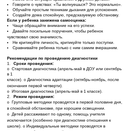
•
Говорите о чувствах: «Ты волнуешься? Это нормально».
•
Обучайте простым техникам дыхания для успокоения.
•
Создайте дома спокойную, предсказуемую обстановку.
Если у ребенка занижена самооценка:
•
Чаще обращайте внимание на его успехи.
•
Давайте посильные поручения, чтобы ребенок
чувствовал свою значимость.
•
Не критикуйте личность, критикуйте только поступки.
•
Сравнивайте ребенка только с ним самим вчерашним.
Рекомендации по проведению диагностики
1.
Сроки проведения:
Стартовая диагностика (апрель-май в ДОУ или сентябрь
o
в 1
классе).
Диагностика адаптации (октябрь-ноябрь, после
o
окончания первой четверти).
Итоговая диагностика (апрель-май в 1 классе).
o
2.
Режим проведения:
Групповые методики проводятся в первой половине дня,
o
в спокойной обстановке, при хорошем освещении.
Детей рассаживают по одному, помощь учителя
o
исключается (особенно при диагностике отношения к
школе).
Индивидуальные методики проводятся в
o