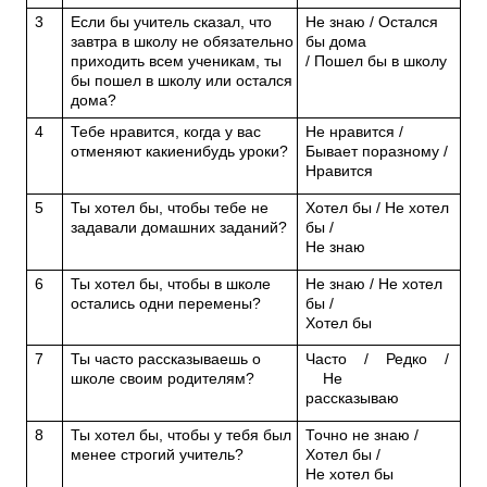
3
Если бы учитель сказал, что
Не знаю / Остался
завтра в школу не обязательно
бы дома
приходить всем ученикам, ты
/ Пошел бы в школу
бы пошел в школу или остался
дома?
4
Тебе нравится, когда у вас
Не нравится /
отменяют какиенибудь уроки?
Бывает поразному /
Нравится
5
Ты хотел бы, чтобы тебе не
Хотел бы / Не хотел
задавали домашних заданий?
бы /
Не знаю
6
Ты хотел бы, чтобы в школе
Не знаю / Не хотел
остались одни перемены?
бы /
Хотел бы
7
Ты часто рассказываешь о
Часто / Редко /
школе своим родителям?
Не
рассказываю
8
Ты хотел бы, чтобы у тебя был
Точно не знаю /
менее строгий учитель?
Хотел бы /
Не хотел бы