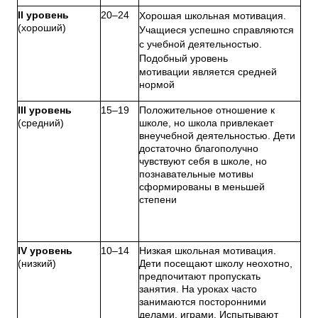
II уровень
20–24
Хорошая школьная мотивация.
(хороший)
Учащиеся успешно справляются
с учебной деятельностью.
Подобный уровень
мотивации является средней
нормой
III уровень
15–19
Положительное отношение к
(средний)
школе, но школа привлекает
внеучебной деятельностью. Дети
достаточно благополучно
чувствуют себя в школе, но
познавательные мотивы
сформированы в меньшей
степени
IV уровень
10–14
Низкая школьная мотивация.
(низкий)
Дети посещают школу неохотно,
предпочитают пропускать
занятия. На уроках часто
занимаются посторонними
делами, играми. Испытывают