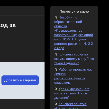
Посмотрите также
Пособия по
образовательной
ход за
области
«Познавательное
развитие» Окружающий
мир. ФЭМП. Группа
раннего развития № 2 2-
3 года
Конспект урока по
окружающему миру "Что
такое Родина?"
Рабочая программа.
личная
разработка.Турист-
Добавить материал
спасатель
Урок Окружающего
мира на тему "Наше
дыхание"
Конспект занятия
«Виды средств