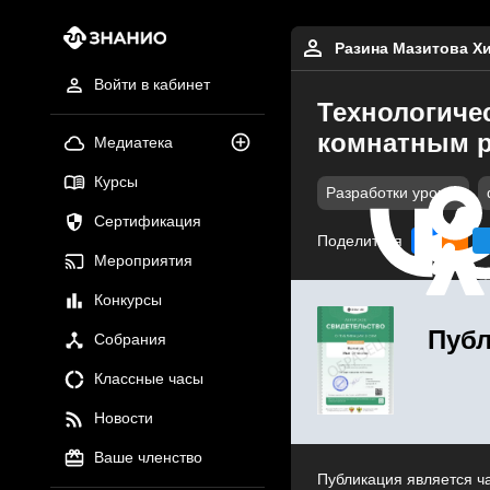
Разина Мазитова Х
Войти в кабинет
Технологичес
комнатным р
Медиатека
Курсы
Разработки уроков
Сертификация
Поделиться
Мероприятия
Конкурсы
Публ
Собрания
Классные часы
Новости
Ваше членство
Публикация является ч