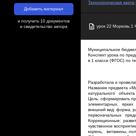
Технологическая карта 
Добавить материал
и получить 10 документов
урок 22 Морковь 1
и свидетельство автора
Муниципальное бюджет
Конспект урока по пре
в 1 классе (ФГОС) по т
учит
и г
Мази
Разработала и прове
Название предмета «М
натурального объекта 
Цель: сформировать п
элементарных, ярких
внешний вид: форма, р
первоначальных пред
Коррекционные: разви
чувственное восприят
корень, витамины, пол