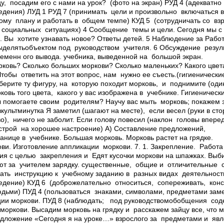
у, посадим его с нами на урок? (фото на экран) РУД 4 (адекватн
едения) ЛУД 1 РУД 7 (принимать цели и произвольно включаться 
му плану и работать в общем темпе) КУД 5 (сотрудничать со в
 социальных ситуациях) 4 Сообщение темы и цели. Сегодня мы с
и. Вы хотите узнавать новое? Ответы детей. 5 Наблюдение за Раб
выделятьобъектом под руководством учителя. 6 Обсуждение резу
еменн ого вывода. учебника, выведенной на большой экран.
ковь? Сколько больших моркови? Сколько маленьких? Какого цвет
Чтобы ответить на этот вопрос, нам нужно ее съесть.(гигиеническ
берите ту фигуру, на которую походит морковь, и поднимите (од
ковь того цвета, какого у вас изображена в учебнике. Гигиениче
ы помогаете своим родителям? Научу вас мыть морковь; покажем з
культминутка Я заметил (шагают на месте), если весел (руки в ст
о), ничего не заболит. Если голову повесил (наклон головы вперед
строй на хорошее настроение) А) Составление предложений,
анице в учебнике. Большая морковь. Морковь растет на грядке.
ови. Изготовление аппликации моркови. 7. 1. Закрепление. Работа
ия с целью закрепления и Едят кусочки моркови на шпажках. Выб
т за учителем зарядку. существенные, общие и отличительные с
ать инструкцию к учебному заданию в разных видах деятельност
едение) КУД 6 (доброжелательно относиться, сопереживать, кон
юдьми) ПУД 4 (пользоваться знаками, символами, предметами­ зам
ии моркови. ПУД 8 (наблюдать; ­ под руководствомобобщения сод
оркови. Высадим морковь на грядку и расскажем зайцу все, что м
едложение «Сегодня я на уроке…» взрослого за предметами и я