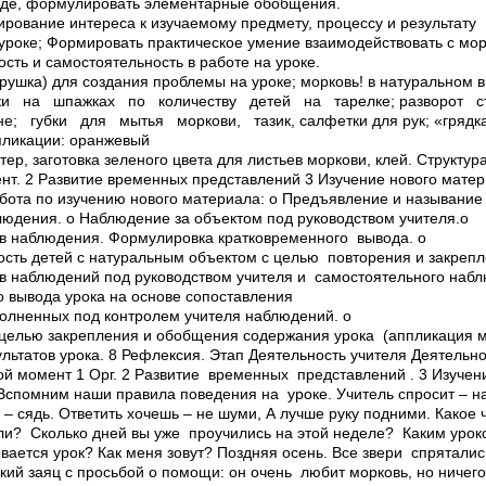
еде, формулировать элементарные обобщения.
рование интереса к изучаемому предмету, процессу и результату
 уроке; Формировать практическое умение взаимодействовать с мо
ость и самостоятельность в работе на уроке.
грушка) для создания проблемы на уроке; морковь! в натуральном
ки на шпажках по количеству детей на тарелке; разворот 
е; губки для мытья моркови, тазик, салфетки для рук; «гряд
пликации: оранжевый
ер, заготовка зеленого цвета для листьев моркови, клей. Структур
т. 2 Развитие временных представлений 3 Изучение нового матер
ота по изучению нового материала: o Предъявление и называние 
людения. o Наблюдение за объектом под руководством учителя.o
в наблюдения. Формулировка кратковременного вывода. o
ость детей с натуральным объектом с целью повторения и закреп
в наблюдений под руководством учителя и самостоятельного набл
 вывода урока на основе сопоставления
олненных под контролем учителя наблюдений. o
целью закрепления и обобщения содержания урока (аппликация м
ультатов урока. 8 Рефлексия. Этап Деятельность учителя Деятельн
вой момент 1 Орг. 2 Развитие временных представлений . 3 Изуче
 Вспомним наши правила поведения на уроке. Учитель спросит – на
т – сядь. Ответить хочешь – не шуми, А лучше руку подними. Какое
ли? Сколько дней вы уже проучились на этой неделе? Каким урок
вается урок? Как меня зовут? Поздняя осень. Все звери спрятались
кий заяц с просьбой о помощи: он очень любит морковь, но ничег