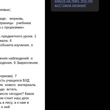
классе на тему "Кто что
ест? Цепи питания"
рковью;
 виде; морковь,
страницы учебника
ка с прорезями»
а предметного урока. 1
иала. 4
объекта изучения. o
ления наблюдений. o
юдения. 6 Закрепление.
оркови). 7
ость учащихся БУД
ние нового материала.
до встать.
 число сегодня? Какое
ом стоит наш урок
 в лесу, а к нам в
о о ней