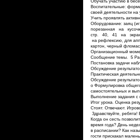
Обучать участию в бес
Воспитательные: форми
своей деятельности на
Учить проявлять активн
Оборудование: заяц (и
порезанная на кусоч
стр. 40, 41 на экран
на рефлексию, для ап
картон, черный фломаст
Организационный момен
Сообщение темы. 5 Раб
Постановка задачи наб
Обсуждение результато
Практическая деятельн
Обсуждение результато
o Формулировка общего
самостоятельных и вып
Выполнение задания с 
Итог урока. Оценка рез
Стоят. Отвечают. Игро
Здравствуйте, ребята!
Когда он сесть позволи
время года? День неде
в расписании? Как назы
гости прискакал малень