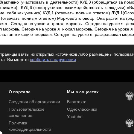
8(активно участвовать в деятельности) КУД 3 (обращаться за пом
стниками), КУД 6 (конструктивно взаимодействовать с людьми) «В
ние себя как ученика) КУД 1 (отвечать полным ответом) ЛУД 1(Осо
1 (отвечать полным ответом) Морковь это овощ. Она растет на гряд
та. Сегодня на уроке я трогал морковь. Сегодня на уроке я дела
 морковь. Сегодня на уроке я нюхал морковь. Сегодня на уроке я
елал аппликацию моркови. Сегодня на уроке я раскрашивал морко
траницы взяты из открытых источников либо размещены пользовате
йта. Вы можете
сообщить о нарушении
.
О портале
Мы в соцсетях
Сведения об организации
Вконтакте
Пользовательское
Одноклассники
соглашение
Youtube
Политика
конфиденциальности