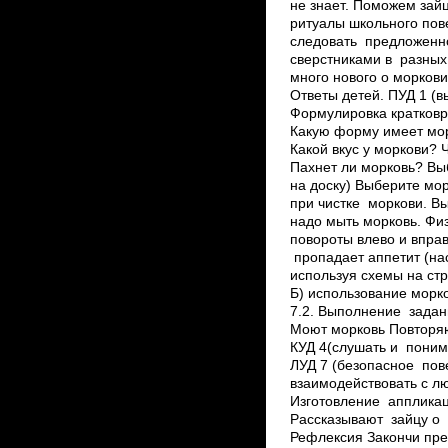
не знает. Поможем зайц
ритуалы школьного пов
следовать предложенно
сверстниками в разных
много нового о морков
Ответы детей. ПУД 1 (
Формулировка кратковр
Какую форму имеет мор
Какой вкус у моркови? 
Пахнет ли морковь? Вы
на доску) Выберите мор
при чистке моркови. В
надо мыть морковь. Физ
повороты влево и вправ
пропадает аппетит (на
используя схемы на стр
Б) использование морк
7.2. Выполнение задан
Моют морковь Повторяю
КУД 4(слушать и поним
ЛУД 7 (безопасное пов
взаимодействовать с л
Изготовление аппликац
Рассказывают зайцу о м
Рефлексия Закончи пр