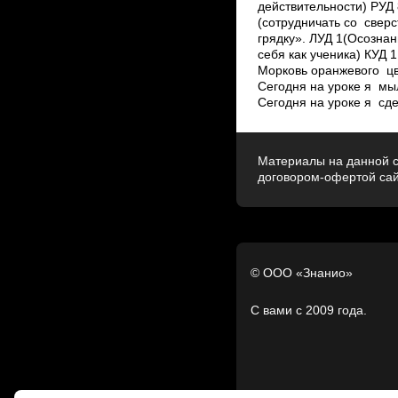
действительности) РУД 
(сотрудничать со свер
грядку». ЛУД 1(Осозна
себя как ученика) КУД 
Морковь оранжевого цве
Сегодня на уроке я мыл
Сегодня на уроке я сд
Материалы на данной с
договором-офертой са
© ООО «Знанио»
С вами с 2009 года.