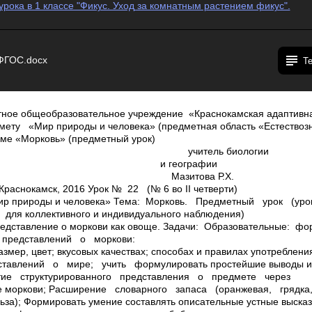
урока в 1 классе "Фикус. Уход за комнатным растением фикус".
 ФГОС.docx
Т
ное общеобразовательное учреждение «Краснокамская адаптивна
дмету «Мир природы и человека» (предметная область «Естествоз
еме «Морковь» (предметный урок)
ель биологии
еографии
това Р.Х.
лаКраснокамск, 2016 Урок № 22 (№ 6 во II четверти)
ир природы и человека» Тема: Морковь. Предметный урок (у
для коллективного и индивидуального наблюдения)
редставление о моркови как овоще. Задачи: Образовательные: 
 представлений о моркови:
азмер, цвет; вкусовых качествах; способах и правилах употребле
ставлений о мире; учить формулировать простейшие выводы и
тие структурированного представления о предмете через
ие моркови; Расширение словарного запаса (оранжевая, грядка
ьза); Формировать умение составлять описательные устные выска