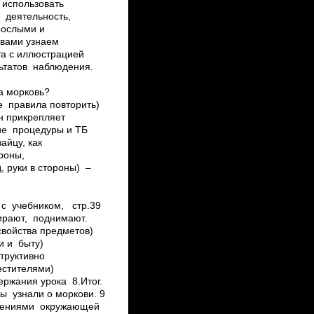
о использовать
в деятельность,
зрослыми и
 вами узнаем
ота с иллюстрацией
льтатов наблюдения.
а морковь?
ие правила повторить)
ин прикрепляет
ские процедуры и ТБ
айцу, как
ороны,
, руки в стороны) –
 с учебником, стр.39
ирают, поднимают.
войства предметов)
и и быту)
структивно
естителями)
ержания урока 8.Итог.
ы узнали о моркови. 9
влениями окружающей