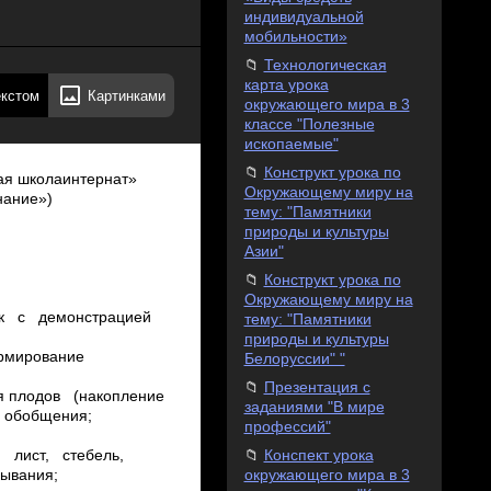
индивидуальной
мобильности»
Технологическая
карта урока
екстом
Картинками
окружающего мира в 3
классе "Полезные
ископаемые"
Конструкт урока по
я школа­интернат»
Окружающему миру на
нание»)
тему: "Памятники
природы и культуры
Азии"
Конструкт урока по
Окружающему миру на
рок с демонстрацией
тему: "Памятники
природы и культуры
формирование
Белоруссии" "
Презентация с
ния плодов (накопление
заданиями "В мире
 обобщения;
профессий"
Конспект урока
, лист, стебель,
окружающего мира в 3
зывания;