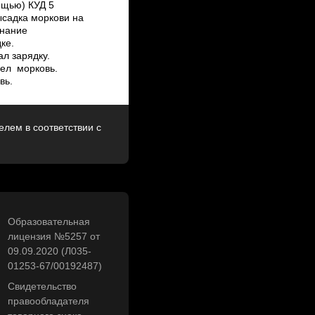
ощью) КУД 5
ысадка моркови на
знание
ке.
л зарядку.
 ел морковь.
вь.
лем в соответствии с
Образовательная
лицензия №5257 от
09.09.2020 (Л035-
01253-67/00192487)
Свидетельство
правообладателя