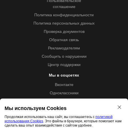
Пользовательское
соглашение
Политика конфиденциальности
Политика персональных данных
Проверка документов
Обратная связь
Рекламодателям
Сообщить о нарушении
Центр поддержки
Мы в соцсетях
Вконтакте
Одноклассники
Youtube
Мы используем Cookies
Продолжая использовать наш сайт, вы соглашаетесь с
политикой
использования Cookies
. Это файлы в браузере, которые помогают нам
Образовательная лицензия №5257 от 09.09.2020 (Л035-
сделать ваш опыт взаимодействия с сайтом удобнее.