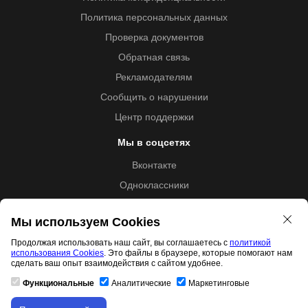
Политика персональных данных
Проверка документов
Обратная связь
Рекламодателям
Сообщить о нарушении
Центр поддержки
Мы в соцсетях
Вконтакте
Одноклассники
Youtube
Мы используем Cookies
Продолжая использовать наш сайт, вы соглашаетесь с
политикой
использования Cookies
. Это файлы в браузере, которые помогают нам
Образовательная лицензия №5257 от 09.09.2020 (Л035-
сделать ваш опыт взаимодействия с сайтом удобнее.
01253-67/00192487)
Функциональные
Аналитические
Маркетинговые