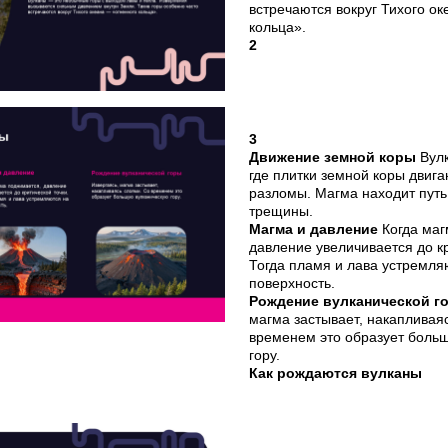
встречаются вокруг Тихого о
кольца».
2
3
Движение земной коры
Вул
где плитки земной коры двига
разломы. Магма находит путь
трещины.
Магма и давление
Когда маг
давление увеличивается до кр
Тогда пламя и лава устремля
поверхность.
Рождение вулканической 
магма застывает, накапливая
временем это образует боль
гору.
Как рождаются вулканы