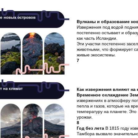
Вулканы и образование но
Извержения под водой подним
постепенно остывает и образ
как часть Исландии.
Эти участки постепенно засе
животными, что формирует с
живые экосистемы.
7
Как извержения влияют на 
Временное охлаждение Зе
извержениях в атмосферу по
пепла и газов, которые на в
температуру на планете. Это 
урожаи.
8
Год без лета
В 1815 году из
Тамбора вызвало значительн