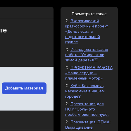
Посмотрите также
Экологический
краткосрочный проект
те
«День леса» в
подготовительной
группе
Исследовательская
работа "Умирают ли
зимой деревья?"
ПРОЕКТНАЯ РАБОТА
«Наше сердце –
пламенный мотор»
Кейс: Как помочь
Добавить материал
насекомым в нашем
городе?
Презентация для
НОУ "Соль- это
необыкновенное чудо.
Презентация. ТЕМА:
Выращивание