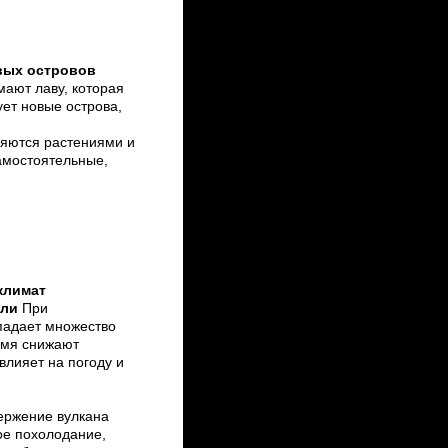
вых островов
ают лаву, которая
ует новые острова,
ляются растениями и
амостоятельные,
климат
мли
При
падает множество
ремя снижают
влияет на погоду и
вержение вулкана
ое похолодание,