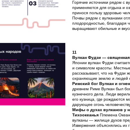
Горячие источники рядом с в
применяются для отдыха и о
принося пользу здоровью чел
Почвы рядом с вулканами от
плодородностью, благодаря ч
выращивают обильные и вкус
11
Вулкан Фудзи — священная
Японии вулкан Фудзи считает
и символом красоты. Местны
рассказывают, что на Фудзи ж
охраняющие землю и людей о
Римский бог Вулкан и огне
древнем Риме Вулкан был бог
кузнечного дела. Люди верили
его кузница, где рождаются м
дарующее огонь человечеству
Мифы о духах вулканов у 
Тихоокеанья
Племена Океани
вулканы — жилище духов пред
Извержения объяснялись их г