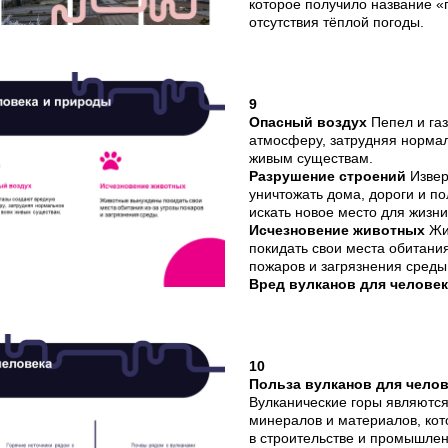
которое получило название «г
отсутствия тёплой погоды.
9
Опасный воздух
Пепел и га
атмосферу, затрудняя норма
живым существам.
Разрушение строений
Извер
уничтожать дома, дороги и по
искать новое место для жизни
Исчезновение животных
Жи
покидать свои места обитания
пожаров и загрязнения среды
Вред вулканов для челове
10
Польза вулканов для челов
Вулканические горы являютс
минералов и материалов, кот
в строительстве и промышлен