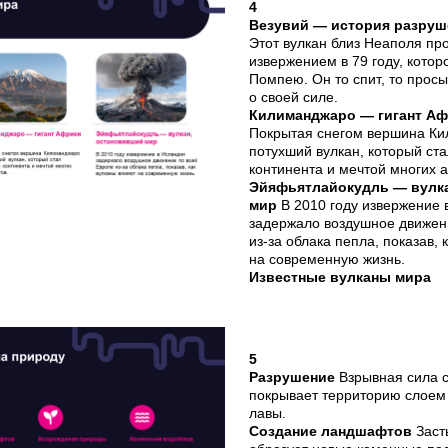
4
Везувий — история разруш
Этот вулкан близ Неаполя пр
извержением в 79 году, кото
Помпею. Он то спит, то прос
о своей силе.
Килиманджаро — гигант А
Покрытая снегом вершина К
потухший вулкан, который ст
континента и мечтой многих 
Эйяфьятлайокудль — вулк
мир
В 2010 году извержение 
задержало воздушное движен
из-за облака пепла, показав, 
на современную жизнь.
Известные вулканы мира
5
Разрушение
Взрывная сила с
покрывает территорию слоем 
лавы.
Создание ландшафтов
Заст