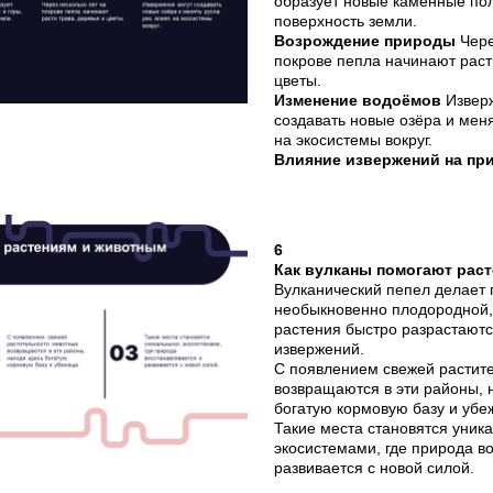
образует новые каменные пол
поверхность земли.
Возрождение природы
Чере
покрове пепла начинают раст
цветы.
Изменение водоёмов
Извер
создавать новые озёра и меня
на экосистемы вокруг.
Влияние извержений на пр
6
Как вулканы помогают рас
Вулканический пепел делает 
необыкновенно плодородной,
растения быстро разрастаютс
извержений.
С появлением свежей растит
возвращаются в эти районы, 
богатую кормовую базу и убе
Такие места становятся уник
экосистемами, где природа в
развивается с новой силой.