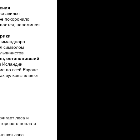
ения
ославился
рое похоронило
ыпается, напоминая
фрики
илиманджаро —
ал символом
альпинистов.
ан, остановивший
в Исландии
ие по всей Европе
как вулканы влияют
жигает леса и
горячего пепла и
ывшая лава