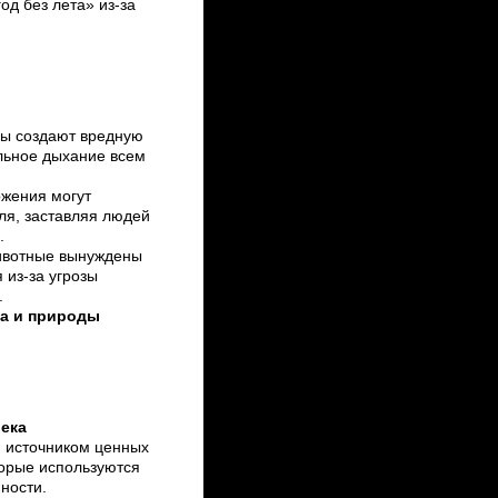
од без лета» из-за
зы создают вредную
льное дыхание всем
жения могут
ля, заставляя людей
.
вотные вынуждены
 из-за угрозы
.
ка и природы
ека
я источником ценных
орые используются
ности.