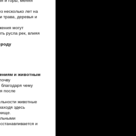
я и горы, меняя
з несколько лет на
и трава, деревья и
жения могут
ть русла рек, влияя
ироду
тениям и животным
почву
 благодаря чему
я после
ельности животные
находя здесь
жище.
альными
осстанавливается и