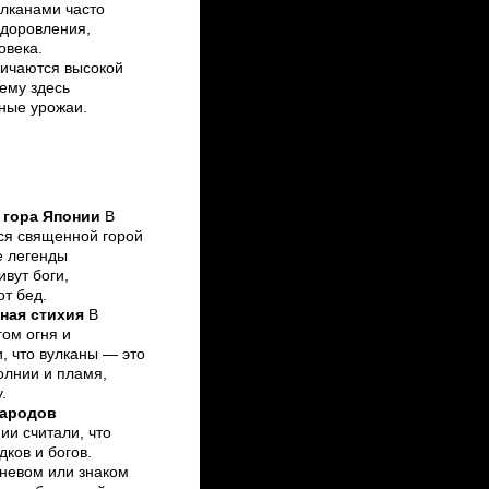
улканами часто
здоровления,
овека.
личаются высокой
ему здесь
ные урожаи.
 гора Японии
В
ся священной горой
е легенды
ивут боги,
т бед.
нная стихия
В
ом огня и
, что вулканы — это
олнии и пламя,
.
народов
и считали, что
ков и богов.
невом или знаком