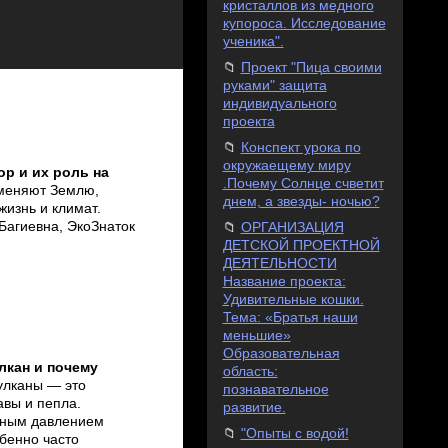
кристаллов из медного
купороса. Исследование
ученика".
Проект "Пица своими
руками" защита
индивидуального
проекта
Конспект урока по
окружаещему миру
ор и их роль на
.Почему Солнце счветит
меняют Землю,
днем, а звезды- ночью?
жизнь и климат.
Багиевна, ЭкоЗнаток
ОРГАНИЗАЦИЯ
ДЕТСКОЙ ПРОЕКТНОЙ
ДЕЯТЕЛЬНОСТИ
Название проекта:
Удивительные кошки.
Тема: «Братья наши
меньшие»
Образовательная
лкан и почему
область:
улканы — это
познавательное
вы и пепла.
развитие.
ьным давлением
"Опыты с водой!
обенно часто