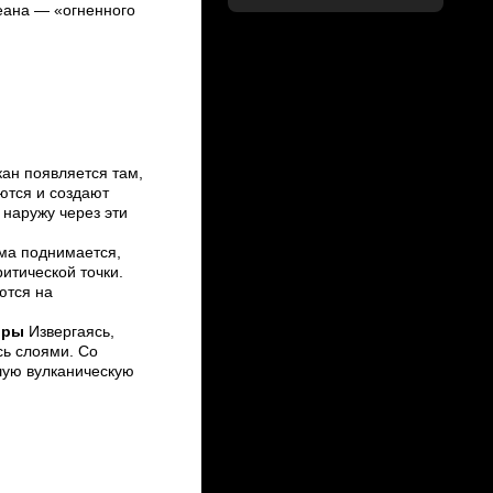
кеана — «огненного
кан появляется там,
ются и создают
 наружу через эти
ма поднимается,
итической точки.
ются на
горы
Извергаясь,
сь слоями. Со
шую вулканическую