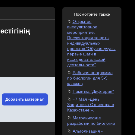
Посмотрите также
Открытое
внеаудиторное
стігінің
мероприятие.
Презентация защиты
индивидуальных
проектов "Обучая-учусь:
первые шаги в
исследовательской
деятельности"
Рабочая программа
по биологии для 5-9
классов
Памятка "Дифтерия"
Добавить материал
«7 Мая -День
Защитника Отечества в
Казахстане ».
Методические
разработки по биологии
Альголизация -