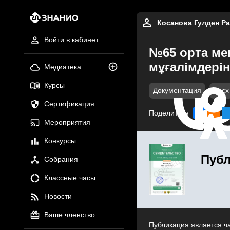
Косанова Гулден Р
Войти в кабинет
№65 орта мек
мұғалімдеріні
Медиатека
Курсы
Документация
docx
Сертификация
Поделиться
Мероприятия
Конкурсы
Публ
Собрания
Классные часы
Новости
Ваше членство
Публикация является ч