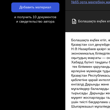
№65 орта мектебінің жар
Добавить материал
и получить 10 документов
Болашақта еңбек ет
и свидетельство автора
Болашақта еңбек етіп, өмір сүретіндер – бүгінгі мектеп оқушылары, мұғалім оларды қалай тәрбиелесе, Қазақстан сол деңгейде болады. Сондықтан ұстазға жүктелетін міндет ауыр», — дей отырып Елбасы Н.Ә.Назарбаев қазіргі заман мұғалімінен тек өз пәнінің терең білгірі болуды ғана емес, тарихи танымдық, саяси экономикалық білімділік, педагогикалық­психологиялық және ақпараттық сауаттылықты талап етеді. «Баланы оқытудың мақсаты — оны әрі қарай мұғалімнің көмегінсіз — ақ дамуға қабілетті ету», — дей отырып Эдгард Хабард бүгінгі таңдағы білім берудің мүмкіндіктерін айқындайды. Өзгермелі қоғамдағы білім жүйесінің ерекшелігі – тек біліммен қаруландырып қана қоймай өздігінен білім алуды дамыта отырып, үздіксіз өз бетінше өрлеуіне мүмкіндік тудыру екеніне көз жеткізудеміз. Қазақстан Республикасының «Білім туралы» заңында мемлекеттік саясат негізінде ең алғаш рет «Әр баланың қабілетіне қарай интеллектуалдық дамуы жеке адамның дарындылығын таныту» сияқты өзекті мәселелер енгізілді.Дарынды және талантты балаларды оқыту барлық кезеңде де өзекті мәселе болып табылған. Барлық мұғалімдер балаларды оқытуда барынша жоғары жетістіктерге қол жеткізу үшiн қолайлы ортаны жасауға тырысады. Дарынды және талантты балаларға қатысты бұл едәуір күрделі мәселе ойлауды, талқылауды және мұқият жоспарлауды талап етедi. Әртүрлi теориялар мен стратегиялар балаларды оқытудың мазмұнын анықтау үшін тиісті бағдарлама шеңберiнде қолданылады. Шығармашыл мұғалімдер білім беруде барынша жоғары жетістіктерге қол жеткізу үшiн балаларға қолайлы орта жасауға тырысады. Дарынды және талантты балаларға қатысты міндеттер – білім саласында ойлауды, талқылауды және мұқият жоспарлауды талап ететiн едәуір күрделі мәселе. Әртүрлi теориялар мен стратегиялар балаларды оқытудың мазмұнын анықтау үшін тиісті бағдарлама шеңберiнде қолданылады. Тәжiрибеге жасалған талдау оқушылардың қажеттіліктерін қанағаттандыруда мектеп бүкіл оқушылар үшін мектеп стандартын күрделендіре отырып, бастауыш буын деңгейінде«жалпы мектептік саясатты»және орта буын деңгейінде«кеңейтілген»мектеп тәсілін құрған жағдайда анағұрлым жоғары нәтижелерге қол жеткізе алатынын көрсетеді. (Нұсқаулық 72­ бет). Қабілетті, дарынды балалар көбінесе шапшаң, тез ойланатын, көп көлемде білімді меңгеретін, оны ұзақ уақыт бой