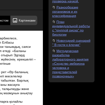
проверка наукой.
Разнообразие
организмов и их
классификация
екстом
Картинками
План
индивидуальной работы
с "группой риска" по
биологии
ы, би үйірмесі, шебер қолдар үйірмесі); 10. Оқушылардың аудандық, облыстық, республикалық шығармалар, жобалар байқауларына қатысу. Біздің мектепте дарынды оқушылар аз емес. Атап кетсек соның ішінде ерекше мектепте көзге түсетін мына оқушылар: Абдразақова Жұлдызай,Айтуар Гүлзат,Жайберген Жансая,Досбол Назерке,Зәкір Айбек,Маратқызы Жанерке және т.б. Осы оқушылар өз дарынды қабілеттерін дамыта білетін оқушылар. Адам өмірге өзіндік қасиеттері мен қабілеттерімен келеді. Ал баланың бойындағы туа біткен қасиеттерді дамытатын — тәрбие мен оқыту. Неғұрлым баланың қабілеті мен талантын дамытуға ертерек көңіл бөлінсе, соғұрлым оны толық ашуғамүмкіндік туады. Бала бойында ерекше қасиеттерді оған жақын жасы үлкендер дұрыс жеткілікті бағаламаса, оның «өзгелер» сияқты болып қалып қоюуы мүмкін. Сондықтан мектебіміздің оқушыларына дұрыс бағыт­бағдар көрсетіп, тәлім­тәрбие беру мектеп ұжымының басты міндеті деп санаймыз. Олимпиадаға дайындық жоспар шаралары.  Тестілеу тапсырмалары Мәтінді аудару жұмысы  Өлеңді мәнерлеп оқу  Шығармаға дайындық  Мазмұндама дайындық  Грамматикалық жұмыстарға талдау жасау
Новогодний сценарий
" В гости к ёлочке"
Методическая
разработка
лабораторного занятия
«Сходство эмбриона
человека и
представителей
позвоночных»