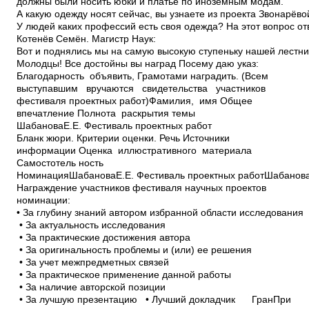
должны были носить юбки и платье по иноземным модам.
А какую одежду носят сейчас, вы узнаете из проекта Звонарёв
У людей каких профессий есть своя одежда? На этот вопрос от
Котенёв Семён. Магистр Наук:
Вот и поднялись мы на самую высокую ступеньку нашей лестни
Молодцы! Все достойны вы наград Посему даю указ:
Благодарность объявить, Грамотами наградить. (Всем
выступавшим вручаются свидетельства участников
фестиваля проектных работ)Фамилия, имя Общее
впечатление Полнота раскрытия темы
ШабановаЕ.Е. Фестиваль проектных работ
Бланк жюри. Критерии оценки. Речь Источники
информации Оценка иллюстративного материала
Самостотель ность
НоминацияШабановаЕ.Е. Фестиваль проектных работШабановаЕ
Награждение участников фестиваля научных проектов
номинации:
• За глубину знаний автором избранной области исследования
• За актуальность исследования
• За практические достижения автора
• За оригинальность проблемы и (или) ее решения
• За учет межпредметных связей
• За практическое применение данной работы
• За наличие авторской позиции
• За лучшую презентацию • Лучший докладчик Гран­При