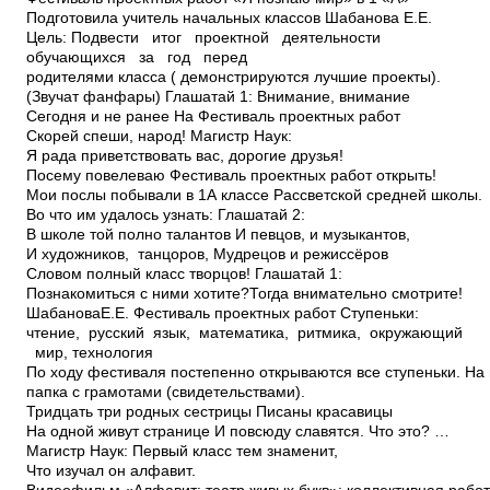
Подготовила учитель начальных классов Шабанова Е.Е.
Цель: Подвести итог проектной деятельности
обучающихся за год перед
родителями класса ( демонстрируются лучшие проекты).
(Звучат фанфары) Глашатай 1: Внимание, внимание
Сегодня и не ранее На Фестиваль проектных работ
Скорей спеши, народ! Магистр Наук:
Я рада приветствовать вас, дорогие друзья!
Посему повелеваю Фестиваль проектных работ открыть!
Мои послы побывали в 1А классе Рассветской средней школы.
Во что им удалось узнать: Глашатай 2:
В школе той полно талантов И певцов, и музыкантов,
И художников, танцоров, Мудрецов и режиссёров
Словом полный класс творцов! Глашатай 1:
Познакомиться с ними хотите?Тогда внимательно смотрите!
ШабановаЕ.Е. Фестиваль проектных работ Ступеньки:
чтение, русский язык, математика, ритмика, окружающий
мир, технология
По ходу фестиваля постепенно открываются все ступеньки. На
папка с грамотами (свидетельствами).
Тридцать три родных сестрицы Писаны красавицы
На одной живут странице И повсюду славятся. Что это? …
Магистр Наук: Первый класс тем знаменит,
Что изучал он алфавит.