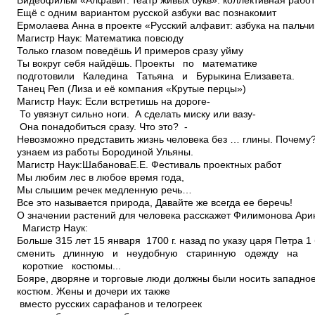
Видеофильм «Алфавит: театр живых букв»: коллективная работ
Ещё с одним вариантом русской азбуки вас познакомит
Ермолаева Анна в проекте «Русский алфавит: азбука на пальчи
Магистр Наук: Математика повсюду
Только глазом поведёшь И примеров сразу уйму
Ты вокруг себя найдёшь. Проекты по математике
подготовили Каледина Татьяна и Бурыкина Елизавета.
Танец Реп (Лиза и её компания «Крутые перцы»)
Магистр Наук: Если встретишь на дороге­
То увязнут сильно ноги. А сделать миску или вазу­
Она понадобиться сразу. Что это? ­
Невозможно представить жизнь человека без … глины. Почему
узнаем из работы Бородиной Ульяны.
Магистр Наук:ШабановаЕ.Е. Фестиваль проектных работ
Мы любим лес в любое время года,
Мы слышим речек медленную речь…
Все это называется природа, Давайте же всегда ее беречь!
О значении растений для человека расскажет Филимонова Ари
Магистр Наук:
Больше 315 лет 15 января 1700 г. назад по указу царя Петра 1
сменить длинную и неудобную старинную одежду на
короткие костюмы...
Бояре, дворяне и торговые люди должны были носить западно
костюм. Жены и дочери их также
вместо русских сарафанов и телогреек