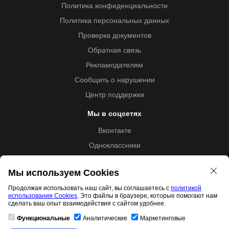
Политика конфиденциальности
Политика персональных данных
Проверка документов
Обратная связь
Рекламодателям
Сообщить о нарушении
Центр поддержки
Мы в соцсетях
Вконтакте
Одноклассники
Youtube
Мы используем Cookies
Продолжая использовать наш сайт, вы соглашаетесь с
политикой
использования Cookies
. Это файлы в браузере, которые помогают нам
Образовательная лицензия №5257 от 09.09.2020 (Л035-
сделать ваш опыт взаимодействия с сайтом удобнее.
01253-67/00192487)
Функциональные
Аналитические
Маркетинговые