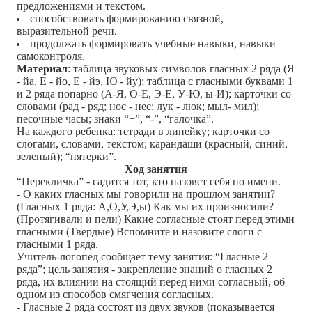
предложениями и текстом.
способствовать формированию связной,
выразительной речи.
продолжать формировать учебные навыки, навыки
самоконтроля.
Материал
: таблица звуковых символов гласных 2 ряда (Я
- йа, Е - йо, Е - йэ, Ю - йу); таблица с гласными буквами 1
и 2 ряда попарно (А-Я, О-Е, Э-Е, У-Ю, ы-И); карточки со
словами (рад - ряд; нос - нес; лук - люк; мыл- мил);
песочные часы; знаки “+”, “-”, “галочка”.
На каждого ребенка: тетради в линейку; карточки со
слогами, словами, текстом; карандаши (красный, синий,
зеленый); “пятерки”.
Ход занятия
“Перекличка” - садится тот, кто назовет себя по имени.
- О каких гласных мы говорили на прошлом занятии?
(Гласных 1 ряда: А,О,У,Э,ы) Как мы их произносили?
(Протягивали и пели) Какие согласные стоят перед этими
гласными (Твердые) Вспомните и назовите слоги с
гласными 1 ряда.
Учитель-логопед сообщает тему занятия: “Гласные 2
ряда”; цель занятия - закрепление знаний о гласных 2
ряда, их влиянии на стоящий перед ними согласный, об
одном из способов смягчения согласных.
- Гласные 2 ряда состоят из двух звуков (показывается