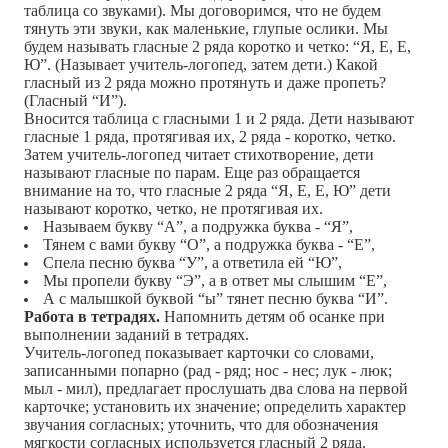
таблица со звуками). Мы договоримся, что не будем
тянуть эти звуки, как маленькие, глупые ослики. Мы
будем называть гласные 2 ряда коротко и четко: “Я, Е, Е,
Ю”. (Называет учитель-логопед, затем дети.) Какой
гласный из 2 ряда можно протянуть и даже пропеть?
(Гласный “И”).
Вносится таблица с гласными 1 и 2 ряда. Дети называют
гласные 1 ряда, протягивая их, 2 ряда - коротко, четко.
Затем учитель-логопед читает стихотворение, дети
называют гласные по парам. Еще раз обращается
внимание на то, что гласные 2 ряда “Я, Е, Е, Ю” дети
называют коротко, четко, не протягивая их.
Называем букву “А”, а подружка буква - “Я”,
Тянем с вами букву “О”, а подружка буква - “Е”,
Спела песню буква “У”, а ответила ей “Ю”,
Мы пропели букву “Э”, а в ответ мы слышим “Е”,
А с малышкой буквой “ы” тянет песню буква “И”.
Работа в тетрадях.
Напомнить детям об осанке при
выполнении заданий в тетрадях.
Учитель-логопед показывает карточки со словами,
записанными попарно (рад - ряд; нос - нес; лук - люк;
мыл - мил), предлагает прослушать два слова на первой
карточке; установить их значение; определить характер
звучания согласных; уточнить, что для обозначения
мягкости согласных используется гласный 2 ряда.