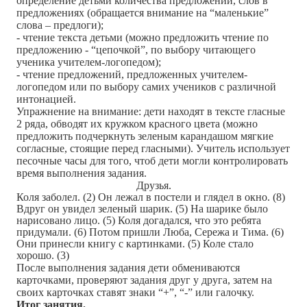
определение детьми количества предложений, слов в
предложениях (обращается внимание на “маленькие”
слова – предлоги);
- чтение текста детьми (можно предложить чтение по
предложению - “цепочкой”, по выбору читающего
ученика учителем-логопедом);
- чтение предложений, предложенных учителем-
логопедом или по выбору самих учеников с различной
интонацией.
Упражнение на внимание: дети находят в тексте гласные
2 ряда, обводят их кружком красного цвета (можно
предложить подчеркнуть зеленым карандашом мягкие
согласные, стоящие перед гласными). Учитель использует
песочные часы для того, чтоб дети могли контролировать
время выполнения задания.
Друзья.
Коля заболел. (2) Он лежал в постели и глядел в окно. (8)
Вдруг он увидел зеленый шарик. (5) На шарике было
нарисовано лицо. (5) Коля догадался, что это ребята
придумали. (6) Потом пришли Люба, Сережа и Тима. (6)
Они принесли книгу с картинками. (5) Коле стало
хорошо. (3)
После выполнения задания дети обмениваются
карточками, проверяют задания друг у друга, затем на
своих карточках ставят знаки “+”, “-” или галочку.
Итог занятия.