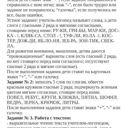
справились с ним легко; знак “-”, если было трудно или
задание не понравилось; “галочка”, если получилось не
все, были ошибки.
Устное задание: учитель-логопед называет слова, а дети
слоги с гласными 2 ряда и мягкими согласными,
стоящими перед ними: РУ-КИ, ГРИ-БЫ, МАР-КИ, ДОС-
КА - !, КЛЯК-СА, СТОЛ - !, ТУФ-ЛИ, Ю-ЛА -!, КОС-
ТЕР, ДОЖ-ДИ, ЯБ-ЛО-НЯ, ЗЕБ-РА, ЗОН-ТИК, СВЕК-
ЛА.
Для развития внимания, мышления, детям даются
“провокационные” варианты слов (есть гласный 2 ряда,
но нет стоящего перед ним согласного; отсутствуют
гласные 2 ряда и мягкие согласные).
После выполнения задания дети ставят на карточках
знаки “+”, “-” или галочку.
Задание № 2:
записать 5 слов по слогам, обвести
красным кружком гласные 2 ряда, подчеркнуть зеленым
цветом мягкие согласные, стоящие перед ними.
ПОВЕЛ, РЕБУС, КРУГИ, КЛЮКВА, ПЯТНА, ШОФЕР,
ВЕДРА, ЗЕРНА, КРЮЧОК, ЛИТРЫ.
После выполнения задания дети ставят знаки “+”, “-” или
галочку.
Задание № 3. Работа с текстом:
- выразительное чтение текста учителем-логопедом,