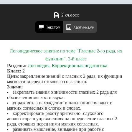
2 кл.docx
Текстом
Картинками
Логопедическое занятие по теме "Гласные 2-го ряда, их
функции". 2-й класс
Разделы:
Логопедия
,
Коррекционная педагогика
Класс:
2
Цель
: закрепление знаний о гласных 2 ряда, их функции
мягкости впереди стоящего согласного.
Задачи
:
закреплять знания о значимости гласных 2 ряда для
обозначения мягкости звука.
упражнять в нахождении и назывании твердых и
мягких согласных в слогах и словах.
корректировать работу зрительно- слухового
анализатора в упражнениях на определение гласных 2
ряда, стоящих перед ними мягких согласных.
развивать мышление, внимание при работе с