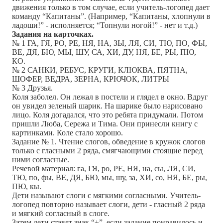
движения только в том случае, если учитель-логопед дает
команду “Капитаны”. (Например, “Капитаны, хлопнули в
ладоши!” - исполняется; “Топнули ногой!” - нет и т.д.)
Задания на карточках.
№ 1 ГА, ГЯ, РО, РЕ, НЯ, НА, ЗЫ, ЛЯ, СИ, ТЮ, ПО, ФЫ,
ВЕ, ДЯ, БЮ, МЫ, ШУ, СА, ХИ, ДУ, НЯ, БЕ, РЫ, ПЮ,
КО.
№ 2 САНКИ, РЕБУС, КРУГИ, КЛЮКВА, ПЯТНА,
ШОФЕР, ВЕДРА, ЗЕРНА, КРЮЧОК, ЛИТРЫ
№ 3 Друзья.
Коля заболел. Он лежал в постели и глядел в окно. Вдруг
он увидел зеленый шарик. На шарике было нарисовано
лицо. Коля догадался, что это ребята придумали. Потом
пришли Люба, Сережа и Тима. Они принесли книгу с
картинками. Коле стало хорошо.
Задание № 1. Чтение слогов, обведение в кружок слогов
только с гласными 2 ряда, смягчающими стоящие перед
ними согласные.
Речевой материал: га, ГЯ, ро, РЕ, НЯ, на, сы, ЛЯ, СИ,
ТЮ, по, фы, ВЕ, ДЯ, БЮ, мы, шу, за, ХИ, со, НЯ, БЕ, ры,
ПЮ, кы.
Дети называют слоги с мягкими согласными. Учитель-
логопед повторно называет слоги, дети - гласный 2 ряда
и мягкий согласный в слоге.
Затем дети ставят знак “+”, если задание понравилось и