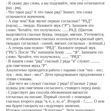
- Я скажу два слова, а вы подумайте, чем они отличаются:
рад - ряд.
- Что такое рад? А что такое ряд? Значит, эти слова
отличаются значением.
- А еще чем? Как звучат первые согласные? “РАД”
(пауза)..... твердо. Назовите звук (“Р”). Запишем это
слово. Читайте, что получилось: .......РАД. (Цветом
выделяются гласные буквы, твердые, мягкие. Уточняется,
что для обозначения гласных используется красный цвет,
твердых согласных - синий, мягких согласных - зеленый.)
- А теперь нам нужно: “РЯД”. Назовите первый звук
(“РЬ”). После “Рь” напишем букву ....... “Я”. Запишем это
слово. Читайте, что получилось: ....... “РЯД”.
- В нашем слове “ряд” гласный 2 ряда “я” служит .........
для смягчения звука “Р”.
Аналогично проводится работа с парами слов “нос - нес;
лук - люк; мыл - мил”. Дети придумывают предложения с
этими словами.
- Для чего же служат гласные 2 ряда? (Гласные 2 ряда
нужны для смягчения согласного, стоящего перед ним).
- Существует два способа обозначения мягкости
согласных на письме. Первый способ: с помощью
гласных второго ряда “я, е, е, ю, и”. Второй - ?........ О нем
мы будем говорить на следующих занятиях.
Игровое упражнение “Капитаны”. Дети выполняют