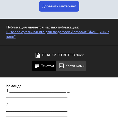
Добавить материал
Публикация является частью публикации:
интеллектуальная ига для педагогов Алфавит "Женщины в
кино"
БЛАНКИ ОТВЕТОВ.docx
Текстом
Картинками
Команда____________________ __
1.___________________________ _
_____________________________
_____________________________
2.___________________________ _
_____________________________
_____________________________