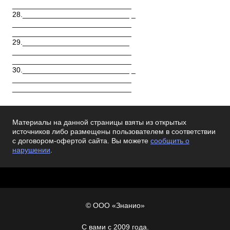
_____________________________
28.__________________________ _
_____________________________
_____________________________
29.__________________________
_____________________________
_____________________________
30.__________________________ _
_____________________________
_____________________________
Материалы на данной страницы взяты из открытых
источников либо размещены пользователем в соответствии
с договором-офертой сайта. Вы можете
сообщить о
нарушении
.
© ООО «Знанио»
С вами с 2009 года.