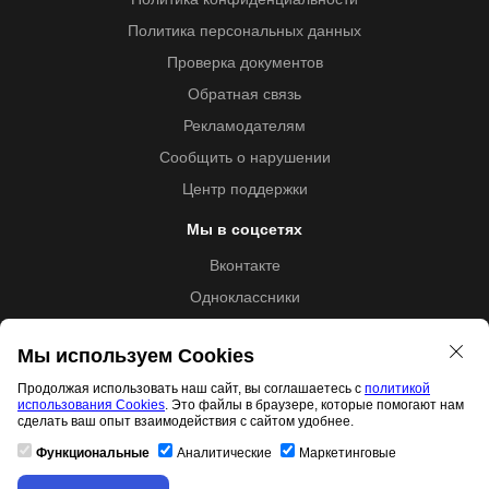
Политика персональных данных
Проверка документов
Обратная связь
Рекламодателям
Сообщить о нарушении
Центр поддержки
Мы в соцсетях
Вконтакте
Одноклассники
Youtube
Мы используем Cookies
Продолжая использовать наш сайт, вы соглашаетесь с
политикой
использования Cookies
. Это файлы в браузере, которые помогают нам
Образовательная лицензия №5257 от 09.09.2020 (Л035-
сделать ваш опыт взаимодействия с сайтом удобнее.
01253-67/00192487)
Функциональные
Аналитические
Маркетинговые