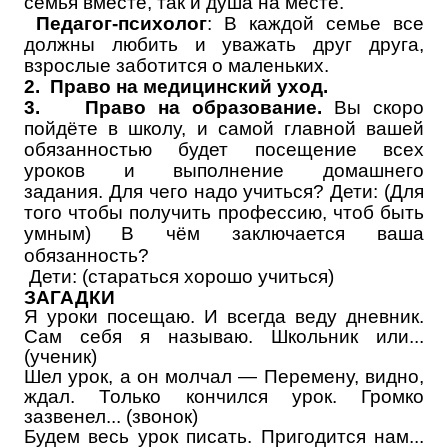
семья вместе, так и душа на месте.
Педагог-психолог
: В каждой семье все
должны любить и уважать друг друга,
взрослые заботится о маленьких.
2.
П
раво на медицинский уход.
3.
Право на образование.
Вы скоро
пойдёте в школу, и самой главной вашей
обязанностью будет посещение всех
уроков и выполнение домашнего
задания. Для чего надо учиться? Дети: (Для
того чтобы получить профессию, чтоб быть
умным)
В чём заключается ваша
обязанность?
Дети: (стараться хорошо учиться)
ЗАГАДКИ
Я уроки посещаю. И всегда веду дневник.
Сам себя я называю. Школьник или...
(ученик)
Шел урок, а он молчал — Перемену, видно,
ждал. Только кончился урок. Громко
зазвенел... (звонок)
Будем весь урок писать. Пригодится нам...