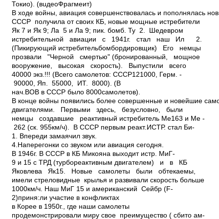
Токио). (вuдеоФрагмеит)
В ходе войны, авиация совершенствовалась и пополнялась н
СССР ­ получила от своих КБ, новые мощные истребители
Як­ 7 и Як­ 9; Ла ­ 5 и Ла­ 9; пик. бомб. Ту ­ 2. Шедевром
истребительной авиации с 1941г. стал наш Ил ­ 2.
(Пикирующий истребитель­бомбордировщик) Его немцы
прозвали "Черной смертью" (бронированный, мощное
вооружение, высокая скорость). Выпустили всего
40000 экз.!!! (Всего самолетов: СССР­121000, Герм. ­
90000, Яп. ­ 55000, ИТ.­ 8000). (В
нач.ВОВ в СССР было 8000самолетов).
В конце войны появились более совершенные и новейшие сам
двигателями. Первыми здесь, безусловно, были
немцы создавшие реактивный истребитель Ме­163 и Ме ­
262 (ск. 955км/ч). В СССР первым реакт.ИСТР. стал Би­
1. Впереди замаячил звук.
4.Наперегонки со звуком или авиация сегодня.
В 1946г. В СССР в КБ Микояна выходит истр. МиГ­
9 и 15 с ТРД (турбореактивным двигателем) и в КБ
Яковлева Як­15. Новые самолеты были обтекаемы,
имели стреловидные крылья и развивали скорость больше
1000км/ч. Наш МиГ ­15 и американский Сейбр (F­
2)приня:ли участие в конфликтах
в Корее в 1950г., где наши самолеты
продемонстрировали миру свое преимущество ( сбито ам­