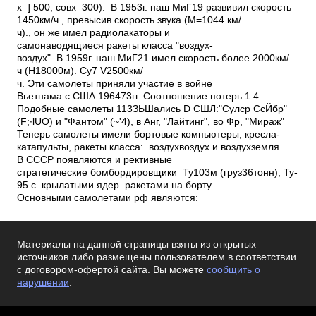
х ­ ] 500, сов­х ­ 300). В 1953г. наш МиГ­19 развивил скорость
1450км/ч., превысив скорость звука (М=1044 км/
ч)., он же имел радиолакаторы и
самонаводящиеся ракеты класса "воздух­
воздух". В 1959г. наш МиГ­21 имел скорость более 2000км/
ч (Н­18000м). Су­7 V­2500км/
ч. Эти самолеты приняли участие в войне
Вьетнама с США 1964­73гг. Соотношение потерь 1:4.
Подобные самолеты 113ЗЬШались D СШЛ:"Сулср СсЙбр"
(F;∙lUО) и "Фантом" (~'­4), в Анг,­ "Лайтинг", во Фр, "Мираж"
Теперь самолеты имели бортовые компьютеры, кресла­
катапульты, ракеты класса: воздух­воздух и воздух­земля.
В СССР появляются и рективные
стратегические бомбордировщики Ту­103м (груз­36тонн), Ту­
95 с крылатыми ядер. ракетами на борту.
Основными самолетами рф являются:
Материалы на данной страницы взяты из открытых
источников либо размещены пользователем в соответствии
с договором-офертой сайта. Вы можете
сообщить о
нарушении
.