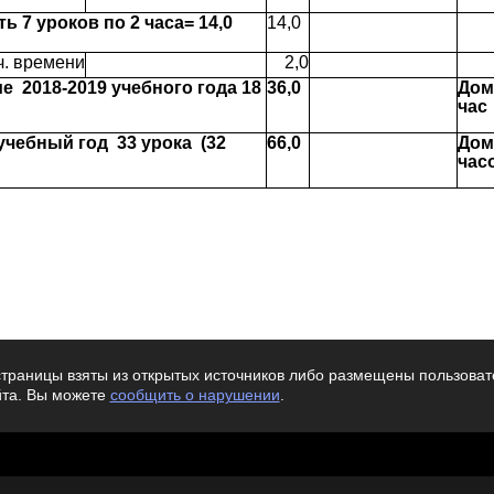
ть 7 уроков по 2 часа=
14,0
14,0
ч. времени
2,0
дие 2018-2019 учебного года 18
36,0
Дом
час
 учебный год 33 урока (32
66,0
Дом
час
траницы взяты из открытых источников либо размещены пользовате
йта. Вы можете
сообщить о нарушении
.