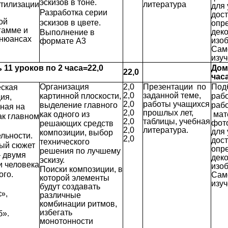
эскизов в тоне.
тилизации
литература
для
Разработка серии
дост
ой
эскизов в цвете.
опр
гамме и
дек
Выполнение в
 нюансах
изо
формате А3
Сам
изуч
ь 11 уроков по 2 часа=22,0
Дом
22,0
час
Организация
2,0
Презентации по
Под
ская
2,0
заданной теме,
картинной плоскости,
рабо
ия,
2,0
работы учащихся
выделение главного
рабо
ная на
2,0
прошлых лет,
как одного из
мат
ак главном
2,0
таблицы, учебная
фот
решающих средств
2,0
литература.
для
композиции, выбор
льности.
2,0
дост
технического
ый сюжет
опр
решения по лучшему
– двумя
дек
эскизу.
 человека
изо
Поиски композиции, в
ого.
Сам
которой элементы
изуч
будут создавать
»,
различные
комбинации ритмов,
избегать
б».
монотонности