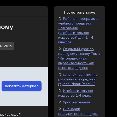
Посмотрите также
Рабочая программа
учебного предмета
ному
"Рисование
(изобразительное
искусство)" для 1 - 4
классов
07.2019
Открытый урок по
народному вокалу Тема:
"Интонационная
выразительность как
основанародного
конспект занятия по
рисованию в средней
группе "Флаг России"
Добавить материал
Изобразительное
искусство 1-4 класс
Урок рисования
Сценарий
праздничного концерта
развивающей