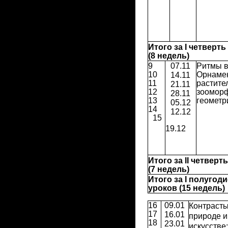
Итого за I четверть
(8 недель)
9
07.11
Ритмы в
10
Орнамен
14.11
11
растите
21.11
12
зоомор
28.11
13
геоме
05.12
14
12.12
15
19.12
Итого за II четверт
(7 недель)
Итого за I полугоди
уроков (15 недель)
16
09.01
Контрасты
17
16.01
природе и
18
23.01
искусстве