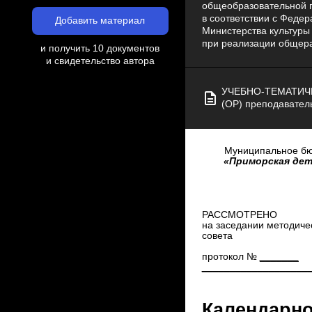
общеобразовательной п
в соответствии с Феде
Добавить материал
Министерства культуры
при реализации общераз
и получить 10 документов
и свидетельство автора
УЧЕБНО-ТЕМАТИЧ
(ОР) преподавател
Муниципальное бю
«Приморская дет
РАССМОТРЕНО
на заседании методиче
совета
протокол №
_______
___________________
Календарно