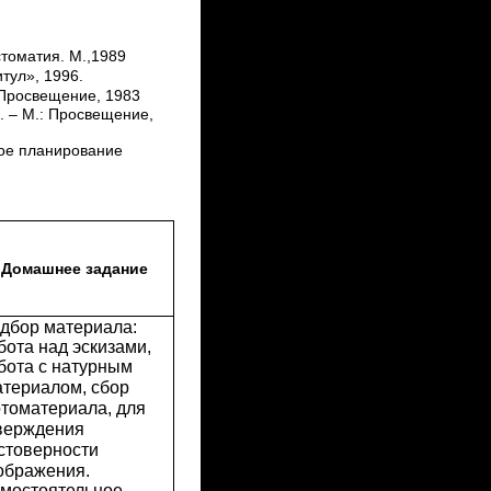
стоматия. М.,1989
тул», 1996.
 Просвещение, 1983
. – М.: Просвещение,
кое планирование
Домашнее задание
дбор материала:
бота над эскизами,
бота с натурным
териалом, сбор
томатериала, для
верждения
стоверности
ображения.
мостоятельное