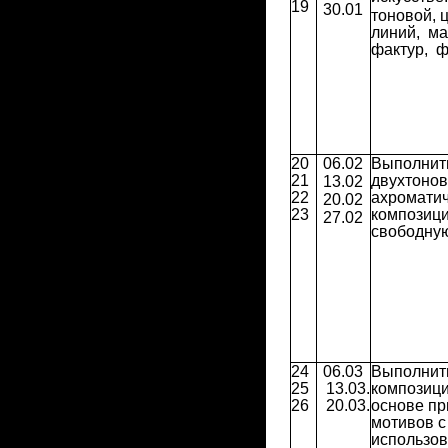
19
30.01
тоновой, 
линий, ма
фактур, фо
20
06.02
Выполнит
21
двухтоно
13.02
22
ахромати
20.02
23
композиц
27.02
свободную
24
06.03
Выполнит
25
13.03.
композиц
26
20.03.
основе п
мотивов с
использо