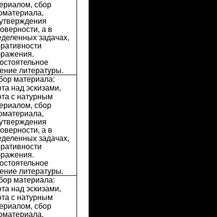
ериалом, сбор
оматериала,
 утверждения
оверности, а в
еделенных задачах,
оративности
бражения.
остоятельное
ение литературы.
бор материала:
та над эскизами,
та с натурным
ериалом, сбор
оматериала,
 утверждения
оверности, а в
еделенных задачах,
оративности
бражения.
остоятельное
ение литературы.
бор материала:
та над эскизами,
та с натурным
ериалом, сбор
оматериала,