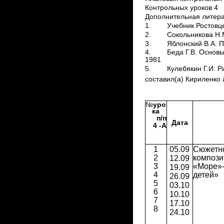
Контрольных уроков 4
Дополнительная литер
1.
Учебник Ростовце
2.
Сокольникова Н.М
3.
Яблонский В.А. 
4.
Беда Г.В. Основ
1981
5.
Кулебякин Г.И. 
составил(а) Кириленко
по
№
уро
ка
п/п
Дата
4 -А
1
05.09
Сюжетн
2
композ
12.09
3
«Море»-
19.09
4
детей»
26.09
5
03.10
6
10.10
7
17.10
8
24.10