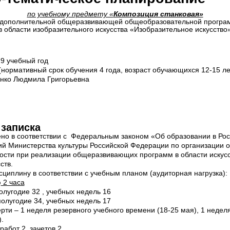
по учебному предмету «
Композиция станковая»
 дополнительной общеразвивающей общеобразовательной програ
в области изобразительного искусства «Изобразительное искусство
9 учебный год
и (нормативный срок обучения 4 года, возраст обучающихся 12-15 ле
нко Людмила Григорьевна
записка
но в соответствии с Федеральным законом «Об образовании в Ро
й Министерства культуры Российской Федерации по организации о
ости при реализации общеразвивающих программ в области искусст
сств.
сциплину в соответствии с учебным планом (аудиторная нагрузка):
ю
2 часа
полугодие 32 , учебных недель 16
 полугодие 34, учебных недель 17
ерти – 1 неделя резервного учебного времени (18-25 мая), 1 неде
.
абот 2, зачетов 2