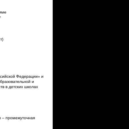
мме
»
т)
ссийской Федерации» и
бразовательной и
в в детских школах
ля – промежуточная