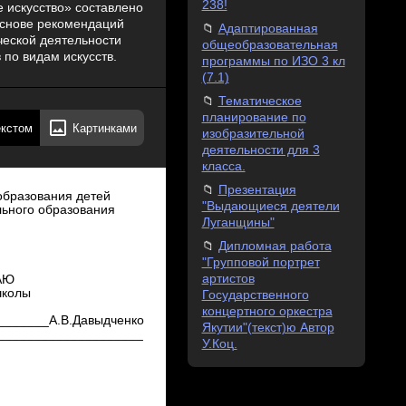
238!
 искусство» составлено
основе рекомендаций
Адаптированная
ческой деятельности
общеобразовательная
 по видам искусств.
программы по ИЗО 3 кл
(7.1)
Тематическое
планирование по
екстом
Картинками
изобразительной
деятельности для 3
класса.
Презентация
образования детей
"Выдающиеся деятели
ьного образования
Луганщины"
Дипломная работа
"Групповой портрет
артистов
АЮ
школы
Государственного
концертного оркестра
_______А.В.Давыдченко
Якутии"(текст)ю Автор
____________________
У.Коц.