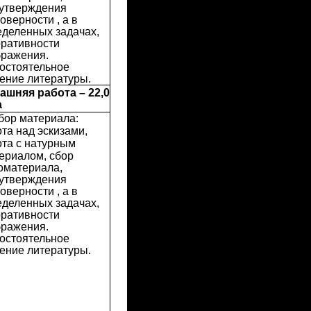
 утверждения
оверности , а в
еделенных задачах,
оративности
бражения.
остоятельное
ение литературы.
ашняя работа – 22,0
а
бор материала:
та над эскизами,
та с натурным
ериалом, сбор
оматериала,
 утверждения
оверности , а в
еделенных задачах,
оративности
бражения.
остоятельное
ение литературы.