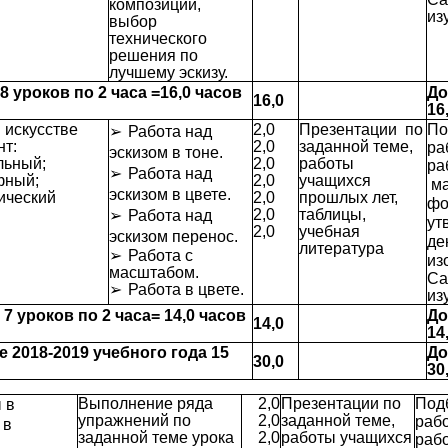
композиции,
из
выбор
технического
решения по
лучшему эскизу.
 8 уроков по 2 часа =16,0 часов
До
16,0
16
 искусстве
2,0
Презентации по
По
➢
Работа над
т:
2,0
заданной теме,
ра
эскизом в тоне.
льный;
2,0
работы
ра
➢
Работа над
фный;
2,0
учащихся
ма
эскизом в цвете.
трический
2,0
прошлых лет,
фо
2,0
таблицы,
➢
Работа над
ут
2,0
учебная
эскизом перенос.
де
литература
➢
Работа с
из
масштабом.
Са
➢
Работа в цвете.
из
ь 7 уроков по 2 часа= 14,0 часов
До
14,0
14
е 2018-2019 учебного года 15
До
30,0
30
Выполнение ряда
2,0
Презентации по
Под
 в
упражнений по
2,0
заданной теме,
рабо
 в
заданной теме урока
2,0
работы учащихся
рабо
: