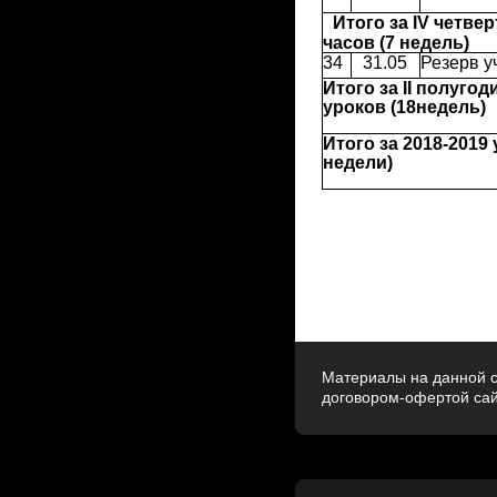
Итого за IV четвер
часов (7 недель)
34
31.05
Резерв у
Итого за II полуго
уроков (18недель)
Итого за 2018-2019
недели)
Материалы на данной с
договором-офертой са