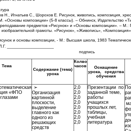
атура
в Н., Игнатьев С., Шорохов Е. Рисунок, живопись, композиция, хре
. «Основы композиции» (5-8 классы). – Обнинск, Издательство «Ти
Преподавание предметов «Рисунок» и «Основы композиции». – М.:
ы изобразительной грамоты. «Рисунок», «Живопись», «Композиция»
Рисунок и основы композиции, - М.: Высшая школа, 1983 Тематичес
 Л.Г. ____________________
дпись
Колво
Тема
часов
Оснащение
Содержание (тема)
урока,
средства
урока
обучения
отематическая
➢
2,0
Презентации по
По
иция «ФПО
2,0
заданной теме,
Организация
ра
глазами
2,0
работы
картинной
ра
2,0
учащихся
плоскости,
ма
2,0
прошлых лет,
выделение
фо
2,0
таблицы,
главного как
ут
2,0
учебная
одного из
до
2,0
литература
решающих
из
средств
Са