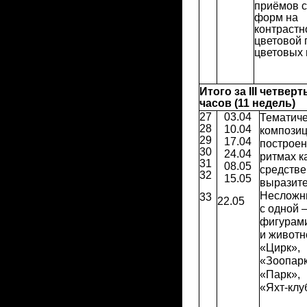
приёмов с
форм на
контрастн
цветовой 
цветовых
Итого за III четверт
часов (11 недель)
27
03.04
Тематиче
28
10.04
композиц
29
17.04
построен
30
24.04
ритмах к
31
08.05
средстве
32
15.05
выразите
Несложн
33
22.05
с одной 
фигурами
и животн
«Цирк»,
«Зоопарк
«Парк»,
«Яхт-клу