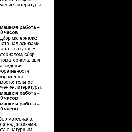
учение литературы.
машняя работа –
,0 часов
дбор материала:
бота над эскизами,
бота с натурным
териалом, сбор
томатериала, для
верждения
коративности
ображения.
мостоятельное
учение литературы.
машняя работа –
,0 часов
машняя работа –
,0 часов
бор материала:
та над эскизами,
та с натурным