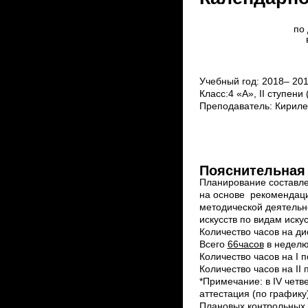
по
Учебный год: 2018– 201
Класс:4 «А», ΙI ступен
Преподаватель: Кириле
Пояснительная 
Планирование составле
на основе рекомендаци
методической деятельн
искусств по видам иску
Количество часов на ди
Всего
66часов
в недел
Количество часов на I 
Количество часов на II
*Примечание: в IV четв
аттестация (по графику)
Плановых контрольных р