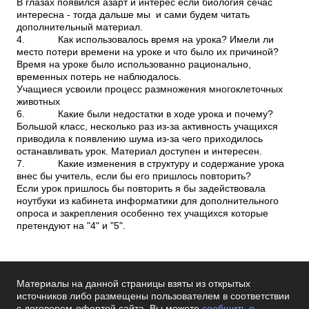
В глазах появился азарт и интерес если биология сечас
интересна - тогда дальше мы и сами будем читать
дополнительный материал.
4. Как использовалось время на урока? Имели ли
место потери времени на уроке и что было их причиной?
Время на уроке было использованно рационально,
временных потерь не наблюдалось.
Учащиеся усвоили процесс размножения многоклеточных
животных
6. Какие были недостатки в ходе урока и почему?
Большой класс, несколько раз из-за активность учащихся
приводила к появлению шума из-за чего приходилось
останавливать урок. Материал доступен и интересен.
7. Какие изменения в структуру и содержание урока
внес бы учитель, если бы его пришлось повторить?
Если урок пришлось бы повторить я бы задействовала
ноутбуки из кабинета информатики для дополнительного
опроса и закрепления особенно тех учащихся которые
претендуют на "4" и "5".
Материалы на данной страницы взяты из открытых
источников либо размещены пользователем в соответствии
с договором-офертой сайта. Вы можете
сообщить о