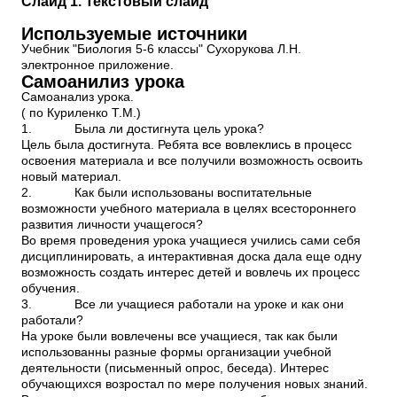
Слайд 1. Текстовый слайд
Используемые источники
Учебник "Биология 5-6 классы" Сухорукова Л.Н.
электронное приложение.
Самоанилиз урока
Самоанализ урока.
( по Куриленко Т.М.)
1. Была ли достигнута цель урока?
Цель была достигнута. Ребята все вовлеклись в процесс
освоения материала и все получили возможность освоить
новый материал.
2. Как были использованы воспитательные
возможности учебного материала в целях всестороннего
развития личности учащегося?
Во время проведения урока учащиеся учились сами себя
дисциплинировать, а интерактивная доска дала еще одну
возможность создать интерес детей и вовлечь их процесс
обучения.
3. Все ли учащиеся работали на уроке и как они
работали?
На уроке были вовлечены все учащиеся, так как были
использованны разные формы организации учебной
деятельности (письменный опрос, беседа). Интерес
обучающихся возростал по мере получения новых знаний.