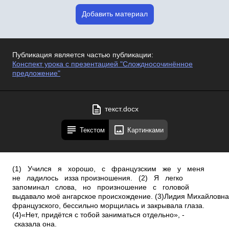
Добавить материал
Публикация является частью публикации:
Конспект урока с презентацией "Слождносочинённое
предложение"
текст.docx
Текстом
Картинками
(1) Учился я хорошо, с французским же у меня
не ладилось из­за произношения. (2) Я легко
запоминал слова, но произношение с головой
выдавало моё ангарское происхождение. (3)Лидия Михайловна
французского, бессильно морщилась и закрывала глаза.
(4)«Нет, придётся с тобой заниматься отдельно», ­
сказала она.