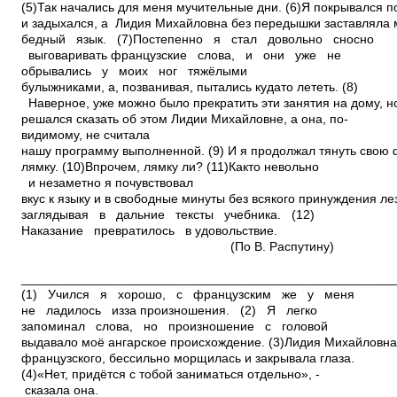
(5)Так начались для меня мучительные дни. (6)Я покрывался п
и задыхался, а Лидия Михайловна без передышки заставляла 
бедный язык. (7)Постепенно я стал довольно сносно
выговаривать французские слова, и они уже не
обрывались у моих ног тяжёлыми
булыжниками, а, позванивая, пытались куда­то лететь. (8)
Наверное, уже можно было прекратить эти занятия на дому, н
решался сказать об этом Лидии Михайловне, а она, по­
видимому, не считала
нашу программу выполненной. (9) И я продолжал тянуть свою
лямку. (10)Впрочем, лямку ли? (11)Как­то невольно
и незаметно я почувствовал
вкус к языку и в свободные минуты без всякого принуждения лез
заглядывая в дальние тексты учебника. (12)
Наказание превратилось в удовольствие.
(По В. Распутину)
_____________________________________________________
(1) Учился я хорошо, с французским же у меня
не ладилось из­за произношения. (2) Я легко
запоминал слова, но произношение с головой
выдавало моё ангарское происхождение. (3)Лидия Михайловна
французского, бессильно морщилась и закрывала глаза.
(4)«Нет, придётся с тобой заниматься отдельно», ­
сказала она.