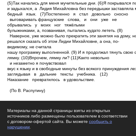
(5)Так начались для меня мучительные дни. (6)Я покрывался п
и задыхался, а Лидия Михайловна без передышки заставляла 
бедный язык. (7)Постепенно я стал довольно сносно
выговаривать французские слова, и они уже не
обрывались у моих ног тяжёлыми
булыжниками, а, позванивая, пытались куда­то лететь. (8)
Наверное, уже можно было прекратить эти занятия на дому, н
решался сказать об этом Лидии Михайловне, а она, по­
видимому, не считала
нашу программу выполненной. (9) И я продолжал тянуть свою
лямку. (10)Впрочем, лямку ли? (11)Как­то невольно
и незаметно я почувствовал
вкус к языку и в свободные минуты без всякого принуждения лез
заглядывая в дальние тексты учебника. (12)
Наказание превратилось в удовольствие.
(По В. Распутину)
Материалы на данной страницы взяты из открытых
источников либо размещены пользователем в соответствии
с договором-офертой сайта. Вы можете
сообщить о
нарушении
.