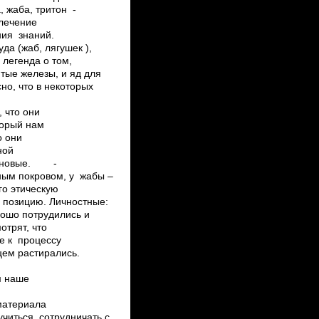
, жаба, тритон ­
влечение
ния знаний.
да (жаб, лягушек ),
 легенда о том,
итые железы, и яд для
о, что в некоторых
.
, что они
торый нам
о они
ьной
ют новые. ­
ным покровом, у жабы –
о­ этическую
позицию. Личностные:
рошо потрудились и
мотрят, что
е к процессу
цем растирались.
им наше
материала
учиться сотрудничать с