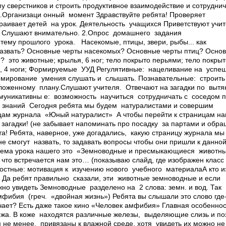
пу сверстников и строить продуктивное взаимодействие и сотрудни
1.Организаци онный момент Здравствуйте ребята! Проверяет
страивает детей на урок. Деятельность учащихся Приветствуют учи
к. Слушают внимательно. 2.Опрос домашнего задания
ему прошлого урока. Насекомые, птицы, звери, рыбы... как
азвать? Основные черты насекомых? Основные черты птиц? Осно
­ это животные; ­крылья, 6 ног; ­тело покрыто перьями; ­тело покры
, 4 ноги; Формируемые УУД Регулятивные: нацеливание на успеш
рмирование умения слушать и слышать. Познавательные: строит
оженному плану.Слушают учителя. Отвечают на загадки по вытянут
ммуникативны е: возможность научиться сотрудничать с соседом п
ия знаний Сегодня ребята мы будем натуралистами и совершим
цам журнала «Юный натуралист» А чтобы перейти к страницам н
 загадки! (не забывает напоминать про посадку за партами и обр
та! Ребята, наверное, уже догадались, какую страницу журнала м
не смогут назвать, то задавать вопросы чтобы они пришли к данной
я тема урока нашего это «Земноводные и пресмыкающиеся животн
 что встречается нам это… (показываю слайд, где изображен клас
остные: мотивация к изучению нового учебного материалаА кто и
? Да ребят правильно сказали, эти животные земноводные и если
жно увидеть Земн­о­водные разделено на 2 слова: земн. и вод. Так
фибия (греч. «двойная жизнь») Ребята вы слышали это слово где
чает? Есть даже такое кино «Человек­ амфибия» Главная особенно
кожа. В коже находятся различные железы, выделяющие слизь и п
м не менее, привязаны к влажной среде, хотя увидеть их можно не