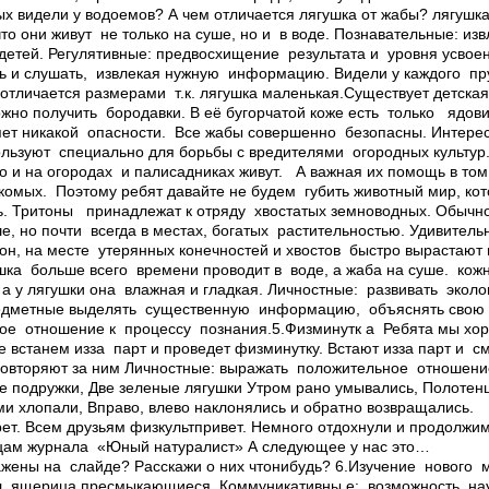
ых видели у водоемов? А чем отличается лягушка от жабы? ­лягушка
то они живут не только на суше, но и в воде. Познавательные: из
етей. Регулятивные: предвосхищение результата и уровня усвое
ь и слушать, извлекая нужную информацию. Видели у каждого пру
 ­отличается размерами т.к. лягушка маленькая.Существует детская
можно получить бородавки. В её бугорчатой коже есть только ядов
яет никакой опасности. Все жабы совершенно безопасны. Интересн
ользуют специально для борьбы с вредителями огородных культур
о и на огородах и палисадниках живут. А важная их помощь в том
комых. Поэтому ребят давайте не будем губить животный мир, ко
ь. Тритоны ­ принадлежат к отряду хвостатых земноводных. Обычн
уше, но почти всегда в местах, богатых растительностью. Удивител
он, на месте утерянных конечностей и хвостов быстро выраста
шка больше всего времени проводит в воде, а жаба на суше. ­ кож
а у лягушки она влажная и гладкая. Личностные: развивать эколог
едметные выделять существенную информацию, объяснять свою 
ое отношение к процессу познания.5.Физминутк а Ребята мы хо
е встанем из­за парт и проведет физминутку. Встают из­за парт и с
повторяют за ним Личностные: выражать положительное отношени
ве подружки, Две зеленые лягушки Утром рано умывались, Полотен
ми хлопали, Вправо, влево наклонялись и обратно возвращались.
крет. Всем друзьям физкультпривет. Немного отдохнули и продолж
ицам журнала «Юный натуралист» А следующее у нас это…
ажены на слайде? Расскажи о них что­нибудь? 6.Изучение нового 
л, ящерица­ пресмыкающиеся. Коммуникативны е: возможность на