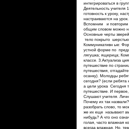
интегрироваться в груп
Деятельность учителя 
готовность к уроку, на
настраиваются на уро
Вспомним и повторим т
общим словом можно н
Основные черты зверей? 
тело покрыто шерстью
Коммуникативн ые: Фо
устной форме по предл
лягушка; ­ящерица; Ко
классе. 3.Актуализа ц
путешествие по страни
путешествия, отгадайте
осанку). Молодцы ребя
сегодня? (если ребята 
а цели урока ­ Сегодн
путешествие. И первое,
Слушают учителя. Личн
Почему их так назвали
разобрать слово, то мо
же их еще называют ам
нибудь? А что оно озна
голая, часто влажная 
всегда влажная. Но, те