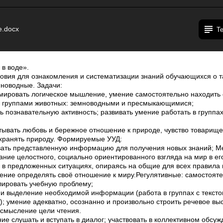
е.docx
Т
 в воде».
ловия для ознакомления и систематизации знаний обучающихся о т
новодные. Задачи:
ировать логическое мышление, умение самостоятельно находить
с группами животных: земноводными и пресмыкающимися;
 познавательную активность; развивать умение работать в группа
тывать любовь и бережное отношение к природе, чувство товарищ
хранять природу. Формируемые УУД:
вать представленную информацию для получения новых знаний; М
ние целостного, социально ориентированного взгляда на мир в ег
 в предложенных ситуациях, опираясь на общие для всех правила 
мение определять своё отношение к миру.Регулятивные: самостоят
ировать учебную проблему;
 и выделение необходимой информации (работа в группах с текст
; умение адекватно, осознанно и произвольно строить речевое вы
осмысление цели чтения.
е слушать и вступать в диалог; участвовать в коллективном обсу