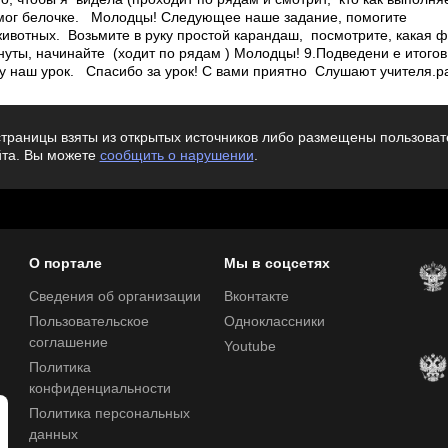
омог белочке. Молодцы! Следующее наше задание, помогите
ивотных. Возьмите в руку простой карандаш, посмотрите, какая ф
уты, начинайте (ходит по рядам ) Молодцы! 9.Подведени е итогов
цу наш урок. Спасибо за урок! С вами приятно Слушают учителя.ра
траницы взяты из открытых источников либо размещены пользовате
йта. Вы можете
сообщить о нарушении
.
О портале
Мы в соцсетях
Сведения об организации
Вконтакте
Пользовательское
Одноклассники
соглашение
Youtube
Политика
конфиденциальности
Политика персональных
данных