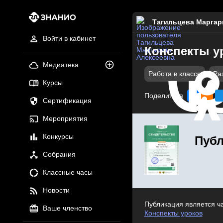
Тагильцева Маргар
Войти в кабинет
Конспекты у
Медиатека
Работа в классе
Ра
Курсы
Поделиться
Сертификация
Мероприятия
Конкурсы
Публ
Собрания
Классные часы
Новости
Публикация является ч
Ваше членство
Конспекты уроков