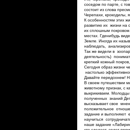
соседом по парте, с т
состоит из слова пресм
Черепахи, крокодилы, 
К особенностям этих ж
развитию их жизни на 
их сплошным покровом. 
местах. Где­нибудь ви
Земле. Иногда их назы
наблюдать, анализирова
Так же видели в зоопа
деятельность) понимат
крепкий кожный покров
Сегодня образ жизни ч
настолько эффективной
Давайте передохнем! Н
В своем путешествии м
животному признак, с 
выкрикиваем. Молодцы 
полученных знаний Дет
высказывает свое мнени
положительное отношен
задание и выполняют е
научиться сотрудничат
наше задание «Лабирин
кто сделает, сядет пря