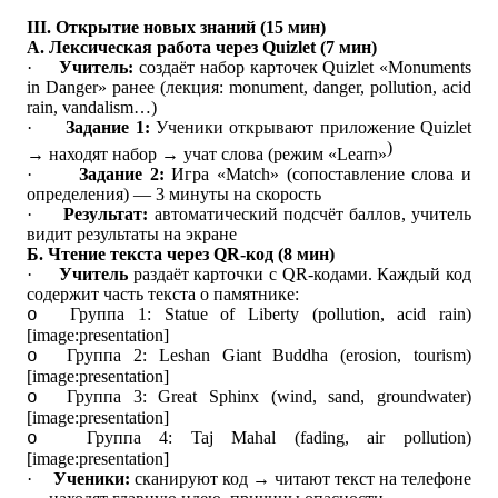
III. Открытие новых знаний (15 мин)
А. Лексическая работа через Quizlet (7 мин)
·
Учитель
:
создаёт
набор
карточек
Quizlet «Monuments
in Danger»
ранее
(
лекция
: monument, danger, pollution, acid
rain, vandalism…)
·
Задание 1:
Ученики открывают приложение Quizlet
)
→ находят набор → учат слова (режим «Learn»
·
Задание 2:
Игра «Match» (сопоставление слова и
определения) — 3 минуты на скорость
·
Результат:
автоматический подсчёт баллов, учитель
видит результаты на экране
Б. Чтение текста через QR-код (8 мин)
·
Учитель
раздаёт карточки с QR-кодами. Каждый код
содержит часть текста о памятнике:
Группа
1: Statue of Liberty (pollution, acid rain)
o
[image:presentation]
Группа
2: Leshan Giant Buddha (erosion, tourism)
o
[image:presentation]
Группа
3: Great Sphinx (wind, sand, groundwater)
o
[image:presentation]
Группа
4: Taj Mahal (fading, air pollution)
o
[image:presentation]
·
Ученики:
сканируют код → читают текст на телефоне