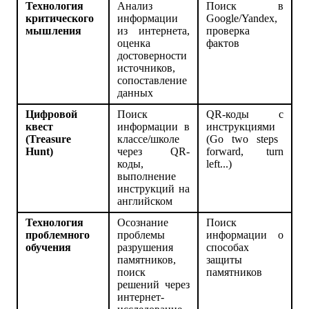
Технология
Анализ
Поиск в
критического
информации
Google/Yandex,
мышления
из интернета,
проверка
оценка
фактов
достоверности
источников,
сопоставление
данных
Цифровой
Поиск
QR-
коды
с
квест
информации в
инструкциями
(Treasure
классе/школе
(Go two steps
Hunt)
через QR-
forward, turn
коды,
left...)
выполнение
инструкций на
английском
Технология
Осознание
Поиск
проблемного
проблемы
информации о
обучения
разрушения
способах
памятников,
защиты
поиск
памятников
решений через
интернет-