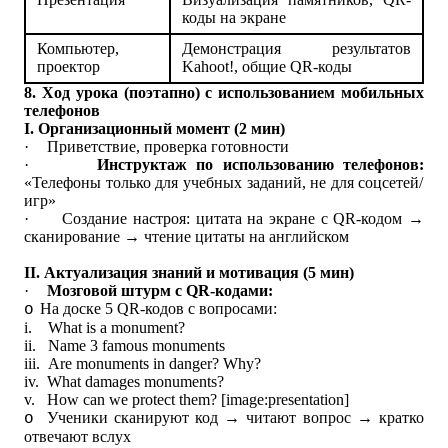
коды на экране
Компьютер,
Демонстрация результатов
проектор
Kahoot!, общие QR-коды
8. Ход урока (поэтапно) с использованием мобильных
телефонов
I. Организационный момент (2 мин)
·
Приветствие, проверка готовности
·
Инструктаж по использованию телефонов:
«Телефоны только для учебных заданий, не для соцсетей/
игр»
·
Создание настроя: цитата на экране с QR-кодом →
сканирование → чтение цитаты на английском
II. Актуализация знаний и мотивация (5 мин)
·
Мозговой штурм с QR-кодами:
На доске 5 QR-кодов с вопросами:
o
i.
What is a monument?
ii.
Name 3 famous monuments
iii.
Are monuments in danger? Why?
iv.
What damages monuments?
v.
How can we protect them?
[image:presentation]
Ученики сканируют код → читают вопрос → кратко
o
отвечают вслух