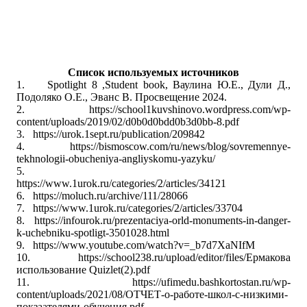
Список используемых источников
1.
Spotlight 8 ,
Student
book
, Ваулина Ю.Е., Дули Д.,
Подоляко О.Е., Эванс В. Просвещение 2024.
2.
https://school1kuvshinovo.wordpress.com/wp-
content/uploads/2019/02/d0b0d0bdd0b3d0bb-8.pdf
3.
https://urok.1sept.ru/publication/209842
4.
https://bismoscow.com/ru/news/blog/sovremennye-
tekhnologii-obucheniya-angliyskomu-yazyku/
5.
https://www.1urok.ru/categories/2/articles/34121
6.
https://moluch.ru/archive/111/28066
7.
https://www.1urok.ru/categories/2/articles/33704
8.
https://infourok.ru/prezentaciya-orld-monuments-in-danger-
k-uchebniku-spotligt-3501028.html
9.
https://www.youtube.com/watch?v=_b7d7XaNIfM
10.
https://school238.ru/upload/editor/files/Ермакова
использование Quizlet(2).pdf
11.
https://ufimedu.bashkortostan.ru/wp-
content/uploads/2021/08/ОТЧЕТ-о-работе-школ-с-низкими-
покзаателями-обучения.pdf