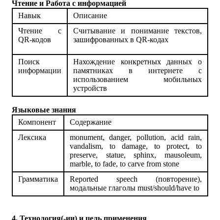
Чтение и Работа с информацией
Навык
Описание
Чтение с
Считывание и понимание текстов,
QR-кодов
зашифрованных в QR-кодах
Поиск
Нахождение конкретных данных о
информации
памятниках в интернете с
использованием мобильных
устройств
Языковые знания
Компонент
Содержание
Лексика
monument, danger, pollution, acid rain,
vandalism, to damage, to protect, to
preserve, statue, sphinx, mausoleum,
marble, to fade, to carve from stone
Грамматика
Reported speech (
повторение
),
модальные
глаголы
must/should/have to
4. Технология(-ии) и цель применения