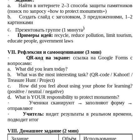
a.
Найти в интернете 2–3 способа защиты памятников
(поиск по запросу «how to protect monuments»)
b.
Создать слайд с заголовком, 3 предложениями, 1–2
картинками
)
c.
Презентовать группе (1 минута
·
Примеры
идей
:
recycle, reduce pollution, limit tourism,
educate people, government laws
VII. Рефлексия и самооценивание (3 мин)
·
QR-код на экране:
ссылка на Google Forms с
вопросами:
a.
What did you learn today?
b.
What was the most interesting task? (QR-code / Kahoot! /
Treasure Hunt / Project)
c.
How did you feel about using your phone for learning?
(positive / neutral / negative)
d.
What is YOUR responsibility to protect monuments?
·
Ученики сканируют → заполняют форму →
отправляют
·
Учитель:
видит результаты в реальном времени,
подводит итог
VIII. Домашнее задание (2 мин)
Задание
Объём
Использование