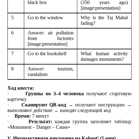
black box
(350 years ago)
[image:presentation]
5
Go to the window
Why is the Taj Mahal
fading?
6
Answer: air pollution
from factories
[image:presentation]
7
Go to the bookshelf
What human activity
damages monuments?
8
Answer: tourism,
vandalism
Ход квеста:
·
Группы по 3–4 человека
получают стартовую
карточку
·
Сканируют QR-код
→ получают инструкцию →
выполняют действие → находят следующий код
·
Время:
7 минут
·
Результат:
каждая группа заполняет таблицу
«Monument – Danger – Cause»
V. Интерактивная викторина на Kahoot! (5 мин)