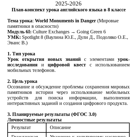
2025-2026
План-конспект урока английского языка в 8 классе
Тема урока
:
World Monuments in Danger
(Мировые
памятники в опасности)
Модуль 6I:
Culture Exchanges → Going Green 6
УМК:
Spotlight 8 (Ваулина Ю.Е., Дули Д., Подоляко О.Е.,
Эванс В.)
1. Тип урока
Урок открытия новых знаний
с элементами
урок-
исследования
и
цифровой квест
с использованием
мобильных телефонов.
2. Цель урока
Осознание и обсуждение проблемы сохранения мировых
памятников истории через использование мобильных
устройств для поиска информации, выполнения
интерактивных заданий и создания цифрового продукта.
3. Планируемые результаты (ФГОС 3.0)
Личностные результаты
Результат
Описание
Гражданская
Уважение к культурному наследию