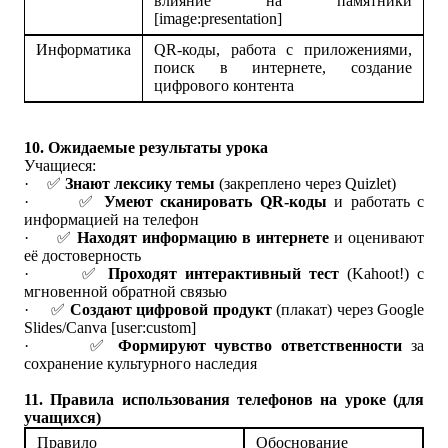
влияние на памятники
[image:presentation]
Информатика
QR-коды, работа с приложениями,
поиск в интернете, создание
цифрового контента
10. Ожидаемые результаты урока
Учащиеся:
·
✅
Знают лексику темы
(закреплено через Quizlet)
·
✅
Умеют сканировать QR-коды
и работать с
информацией на телефон
·
✅
Находят информацию в интернете
и оценивают
её достоверность
·
✅
Проходят интерактивный тест
(Kahoot!) с
мгновенной обратной связью
·
✅
Создают цифровой продукт
(плакат) через Google
Slides/Canva [user:custom]
·
✅
Формируют чувство ответственности
за
сохранение культурного наследия
11. Правила использования телефонов на уроке (для
учащихся)
Правило
Обоснование