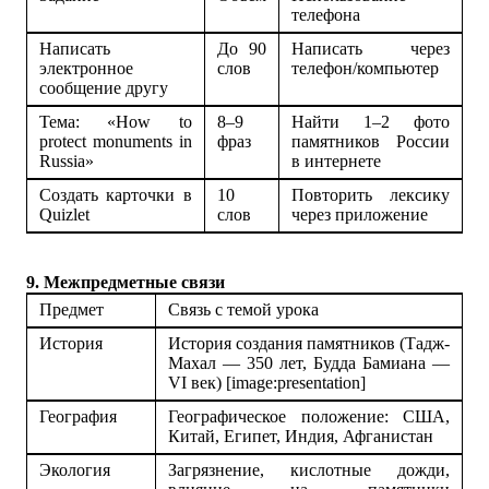
телефона
Написать
До 90
Написать через
электронное
слов
телефон/компьютер
сообщение другу
Тема
: «How to
8–9
Найти 1–2 фото
protect monuments in
фраз
памятников России
Russia»
в интернете
Создать карточки в
10
Повторить лексику
Quizlet
слов
через приложение
9. Межпредметные связи
Предмет
Связь с темой урока
История
История создания памятников (Тадж-
Махал — 350 лет, Будда Бамиана —
VI век) [image:presentation]
География
Географическое положение: США,
Китай, Египет, Индия, Афганистан
Экология
Загрязнение, кислотные дожди,