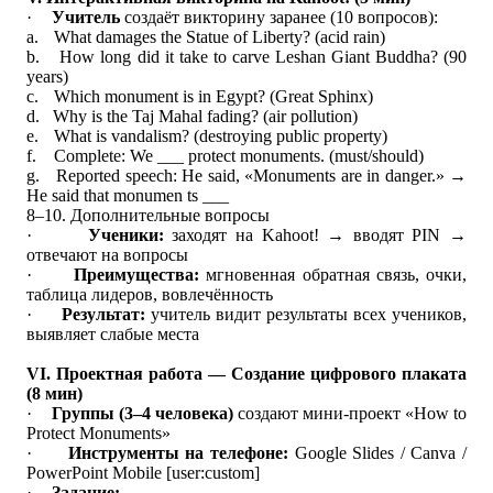
·
Учитель
создаёт викторину заранее (10 вопросов):
a.
What damages the Statue of Liberty?
(acid rain)
b.
How long did it take to carve Leshan Giant Buddha?
(90
years)
c.
Which monument is in Egypt?
(Great Sphinx)
d.
Why is the Taj Mahal fading?
(air pollution)
e.
What is vandalism? (destroying public property)
f.
Complete: We ___ protect monuments. (must/should)
g.
Reported speech: He said, «Monuments are in danger.» →
He said that monumen ts ___
8–10.
Дополнительные вопросы
·
Ученики:
заходят на Kahoot! → вводят PIN →
отвечают на вопросы
·
Преимущества:
мгновенная обратная связь, очки,
таблица лидеров, вовлечённость
·
Результат:
учитель видит результаты всех учеников,
выявляет слабые места
VI. Проектная работа — Создание цифрового плаката
(8 мин)
·
Группы (3–4 человека)
создают мини-проект «How to
Protect Monuments»
·
Инструменты
на
телефоне
:
Google Slides / Canva /
PowerPoint Mobile [user:custom]
·
Задание: