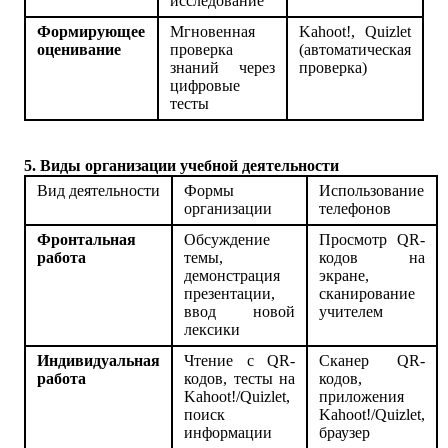
исследование
Формирующее
Мгновенная
Kahoot!, Quizlet
оценивание
проверка
(автоматическая
знаний через
проверка)
цифровые
тесты
5. Виды организации учебной деятельности
Вид деятельности
Формы
Использование
организации
телефонов
Фронтальная
Обсуждение
Просмотр QR-
работа
темы,
кодов на
демонстрация
экране,
презентации,
сканирование
ввод новой
учителем
лексики
Индивидуальная
Чтение с QR-
Сканер QR-
работа
кодов, тесты на
кодов,
Kahoot!/Quizlet,
приложения
поиск
Kahoot!/Quizlet,
информации
браузер