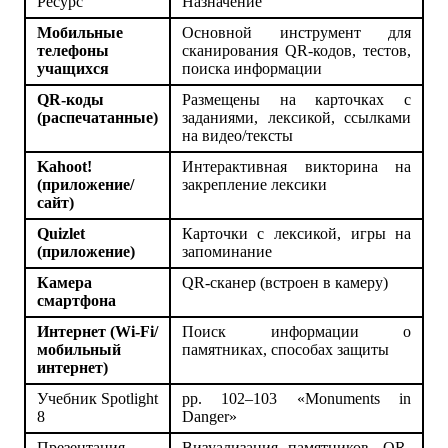
Ресурс
Назначение
Мобильные
Основной инструмент для
телефоны
сканирования QR-кодов, тестов,
учащихся
поиска информации
QR-коды
Размещены на карточках с
(распечатанные)
заданиями, лексикой, ссылками
на видео/тексты
Kahoot!
Интерактивная викторина на
(приложение/
закрепление лексики
сайт)
Quizlet
Карточки с лексикой, игры на
(приложение)
запоминание
Камера
QR-сканер (встроен в камеру)
смартфона
Интернет (Wi-Fi/
Поиск информации о
мобильный
памятниках, способах защиты
интернет)
Учебник Spotlight
pp. 102–103 «Monuments in
8
Danger»
Презентация
Визуализация памятников, QR-