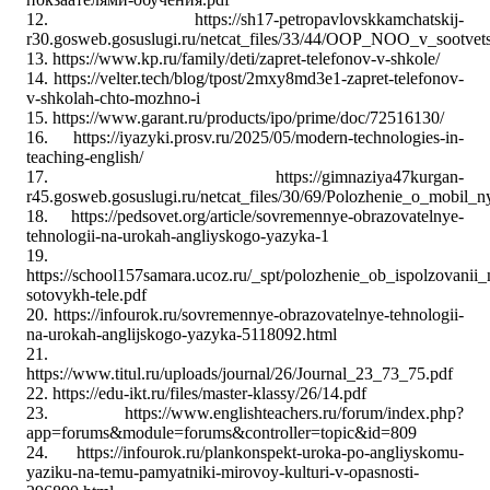
12.
https://sh17-petropavlovskkamchatskij-
r30.gosweb.gosuslugi.ru/netcat_files/33/44/OOP_NOO_v_sootvets
13.
https://www.kp.ru/family/deti/zapret-telefonov-v-shkole/
14.
https://velter.tech/blog/tpost/2mxy8md3e1-zapret-telefonov-
v-shkolah-chto-mozhno-i
15.
https://www.garant.ru/products/ipo/prime/doc/72516130/
16.
https://iyazyki.prosv.ru/2025/05/modern-technologies-in-
teaching-english/
17.
https://gimnaziya47kurgan-
r45.gosweb.gosuslugi.ru/netcat_files/30/69/Polozhenie_o_mobil_n
18.
https://pedsovet.org/article/sovremennye-obrazovatelnye-
tehnologii-na-urokah-angliyskogo-yazyka-1
19.
https://school157samara.ucoz.ru/_spt/polozhenie_ob_ispolzovanii
sotovykh-tele.pdf
20.
https://infourok.ru/sovremennye-obrazovatelnye-tehnologii-
na-urokah-anglijskogo-yazyka-5118092.html
21.
https://www.titul.ru/uploads/journal/26/Journal_23_73_75.pdf
22.
https://edu-ikt.ru/files/master-klassy/26/14.pdf
23.
https://www.englishteachers.ru/forum/index.php?
app=forums&module=forums&controller=topic&id=809
24.
https://infourok.ru/plankonspekt-uroka-po-angliyskomu-
yaziku-na-temu-pamyatniki-mirovoy-kulturi-v-opasnosti-