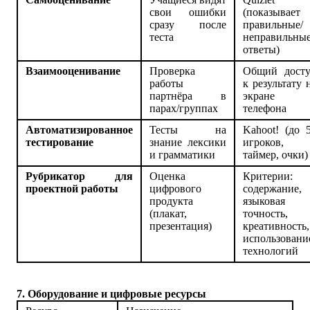
свои ошибки
(показывает
сразу после
правильные/
теста
неправильны
ответы)
Взаимооценивание
Проверка
Общий дост
работы
к результату 
партнёра в
экране
парах/группах
телефона
Автоматизированное
Тесты на
Kahoot! (до 
тестирование
знание лексики
игроков,
и грамматики
таймер, очки)
Рубрикатор для
Оценка
Критерии:
проектной работы
цифрового
содержание,
продукта
языковая
(плакат,
точность,
презентация)
креативность,
использовани
технологий
7. Оборудование и цифровые ресурсы