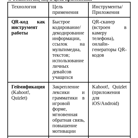
Технология
Цель
Инструменты/
применения
Приложения
QR-код как
Быстрое
QR-сканер
инструмент
кодирование/
(встроен в
работы
декодирование
камеру
информации,
телефона),
ссылок на
онлайн-
мультимедиа,
генераторы QR-
текстов;
кодов
использование
личных
девайсов
учащихся
Геймификация
Закрепление
Kahoot!, Quizlet
(Kahoot!,
лексики и
(приложения
Quizlet)
грамматики в
для
игровой
iOS/Android)
форме,
мгновенная
обратная связь,
повышение
мотивации