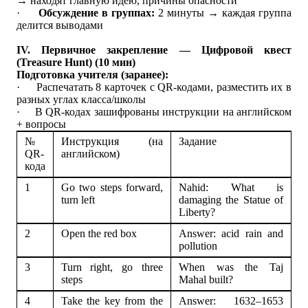
→ находят главную идею, причины опасности
·
Обсуждение в группах:
2 минуты → каждая группа
делится выводами
IV. Первичное закрепление — Цифровой квест
(Treasure Hunt) (10 мин)
Подготовка учителя (заранее):
·
Распечатать 8 карточек с QR-кодами, разместить их в
разных углах класса/школы
·
В QR-кодах зашифрованы инструкции на английском
+ вопросы
№
Инструкция (на
Задание
QR-
английском)
кода
1
Go two steps forward,
Nahid: What is
turn left
damaging the Statue of
Liberty?
2
Open the red box
Answer: acid rain and
pollution
3
Turn right, go three
When was the Taj
steps
Mahal built?
4
Take the key from the
Answer: 1632–1653