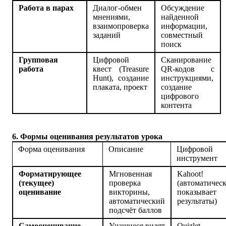
Работа в парах
Диалог-обмен
Обсуждение
мнениями,
найденной
взаимопроверка
информации,
заданий
совместный
поиск
Групповая
Цифровой
Сканирование
работа
квест (Treasure
QR-кодов с
Hunt), создание
инструкциями,
плаката, проект
создание
цифрового
контента
6. Формы оценивания результатов урока
Форма оценивания
Описание
Цифровой
инструмент
Форматирующее
Мгновенная
Kahoot!
(текущее)
проверка
(автоматичес
оценивание
викторины,
показывает
автоматический
результаты)
подсчёт баллов
Самооценивание
Учащиеся видят
Quizlet