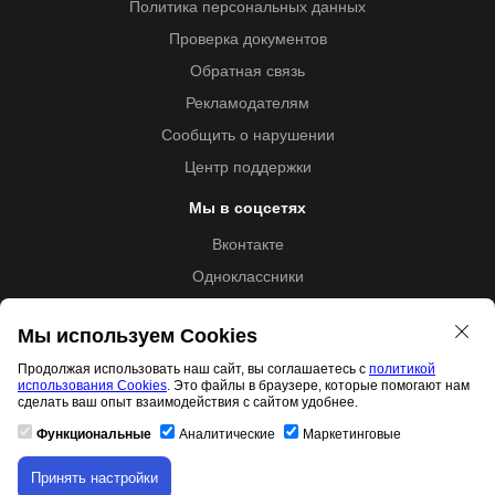
Политика персональных данных
Проверка документов
Обратная связь
Рекламодателям
Сообщить о нарушении
Центр поддержки
Мы в соцсетях
Вконтакте
Одноклассники
Youtube
Мы используем Cookies
Продолжая использовать наш сайт, вы соглашаетесь с
политикой
использования Cookies
. Это файлы в браузере, которые помогают нам
Образовательная лицензия №5257 от 09.09.2020 (Л035-
сделать ваш опыт взаимодействия с сайтом удобнее.
01253-67/00192487)
Функциональные
Аналитические
Маркетинговые
Принять настройки
Скачивание материала доступно только для
Свидетельство правообладателя товарного знака 11.01.2017