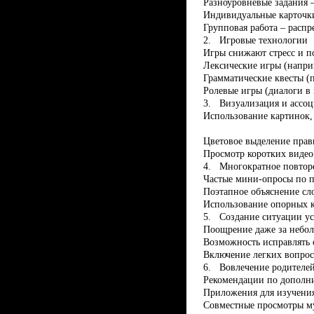
Разноуровневые задания 
Индивидуальные карточки
Групповая работа – распр
2.
Игровые технологии
Игры снижают стресс и п
Лексические игры (напри
Грамматические квесты (
Ролевые игры (диалоги в
3.
Визуализация и ассо
Использование картинок,
Цветовое выделение прав
Просмотр коротких видео
4.
Многократное повтор
Частые мини-опросы по п
Поэтапное объяснение сл
Использование опорных к
5.
Создание ситуации ус
Поощрение даже за небол
Возможность исправлять 
Включение легких вопросо
6.
Вовлечение родителе
Рекомендации по дополни
Приложения для изучения
Совместные просмотры му