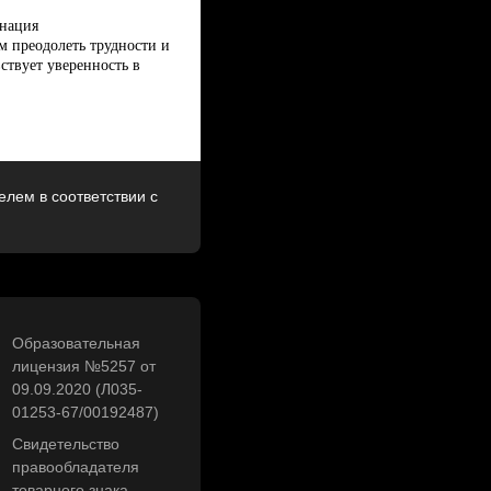
инация
 преодолеть трудности и
ствует уверенность в
лем в соответствии с
Образовательная
лицензия №5257 от
09.09.2020 (Л035-
01253-67/00192487)
Свидетельство
правообладателя
товарного знака