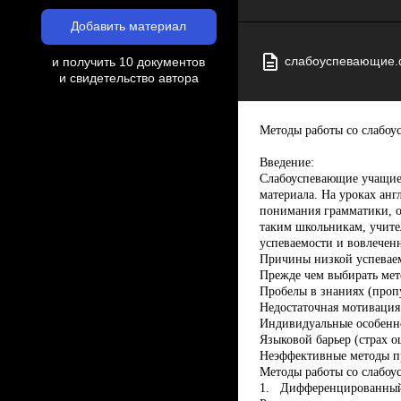
Добавить материал
слабоуспевающие.
и получить 10 документов
и свидетельство автора
Методы работы со слабоу
Введение:
Слабоуспевающие учащиес
материала. На уроках анг
понимания грамматики, о
таким школьникам, учите
успеваемости и вовлечен
Причины низкой успеваем
Прежде чем выбирать мет
Пробелы в знаниях (пропу
Недостаточная мотивация 
Индивидуальные особенно
Языковой барьер (страх о
Неэффективные методы пр
Методы работы со слабо
1.
Дифференцированный