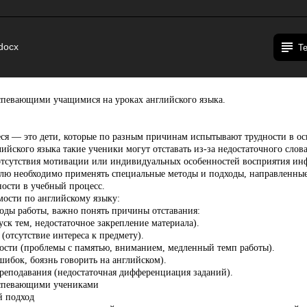
docx
Т
спевающими учащимися на уроках английского языка.
я — это дети, которые по разным причинам испытывают трудности в ос
лийского языка такие ученики могут отставать из-за недостаточного слова
тсутствия мотивации или индивидуальных особенностей восприятия ин
лю необходимо применять специальные методы и подходы, направленны
ности в учебный процесс.
ости по английскому языку:
оды работы, важно понять причины отставания:
ск тем, недостаточное закрепление материала).
(отсутствие интереса к предмету).
сти (проблемы с памятью, вниманием, медленный темп работы).
шибок, боязнь говорить на английском).
еподавания (недостаточная дифференциация заданий).
успевающими учениками
 подход