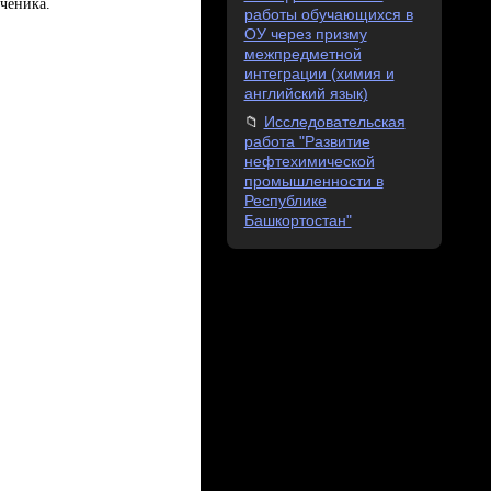
ченика.
работы обучающихся в
ОУ через призму
межпредметной
интеграции (химия и
английский язык)
Исследовательская
работа "Развитие
нефтехимической
промышленности в
Республике
Башкортостан"