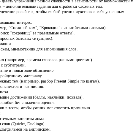
– давать упражнения разной сложности в зависимости от возможностей у
 – дополнительные задания для отработки сложных тем.
еделение ролей так, чтобы слабый ученик чувствовал себя успешным.
овышают интерес:
мер, “Снежный ком”, “Крокодил” с английскими словами).
поиск “сокровищ” за правильные ответы).
 простых бытовых ситуациях).
циации
 схем, мнемотехник для запоминания слов.
ил (например, времена глаголов разными цветами).
 с субтитрами.
ение и пошаговое объяснение
ройденному материалу.
ожных тем (например, разбор
Present
Simple
по шагам).
онспектов и чек-листов.
пеха
ьшие достижения (баллы, наклейки, похвала).
ошибки без снижения оценки.
в в тесты, чтобы ученик мог ответить правильно.
й
тельным занятиям дома.
 слов (
Quizlet
,
Duolingo
).
льтфильмов на английском.