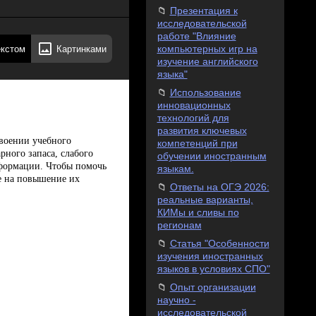
Презентация к
исследовательской
работе "Влияние
екстом
Картинками
компьютерных игр на
изучение английского
языка"
Использование
инновационных
технологий для
развития ключевых
воении учебного
компетенций при
рного запаса, слабого
обучении иностранным
формации. Чтобы помочь
языкам.
е на повышение их
Ответы на ОГЭ 2026:
реальные варианты,
КИМы и сливы по
регионам
Статья "Особенности
изучения иностранных
языков в условиях СПО"
Опыт организации
научно -
исследовательской