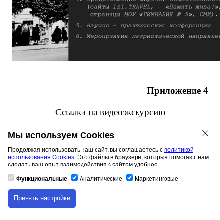
Приложение 4
Ссылки на видеоэкскурсию
https://disk.yandex.ru/i/W8yjwvouM1tNMA
Мы используем Cookies
QR – код видеоэкскурсии. Часть 1
Продолжая использовать наш сайт, вы соглашаетесь с
политикой
использования Cookies
. Это файлы в браузере, которые помогают нам
сделать ваш опыт взаимодействия с сайтом удобнее.
Функциональные
Аналитические
Маркетинговые
Принять настройки
Скачивание материала доступно только для
авторизованных пользователей.