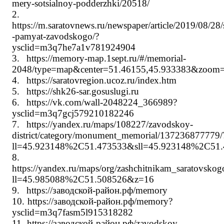
mery-sotsialnoy-podderzhki/20518/
2.
https://m.saratovnews.ru/newspaper/article/2019/08/28/
-pamyat-zavodskogo/?
ysclid=m3q7he7a1v781924904
3.
https://memory-map.1sept.ru/#/memorial-
2048/type=map&center=51.46155,45.933383&zoom
4.
https://saratovregion.ucoz.ru/index.htm
5.
https://shk26-sar.gosuslugi.ru
6.
https://vk.com/wall-2048224_366989?
ysclid=m3q7gcj579210182246
7.
https://yandex.ru/maps/108227/zavodskoy-
district/category/monument_memorial/137236877779/
ll=45.923148%2C51.473533&sll=45.923148%2C51
8.
https://yandex.ru/maps/org/zashchitnikam_saratovsk
ll=45.985088%2C51.508526&z=16
9.
https://заводской-район.рф/memory
10.
https://заводской-район.рф/memory?
ysclid=m3q7fasm5l915318282
11.
https://заводской-район.рф/zavodskoy