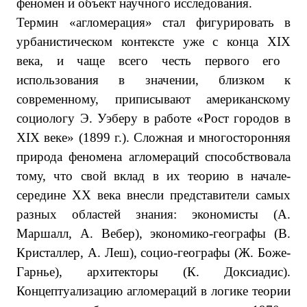
феномен и объект научного исследования.
Термин «агломерация» стал фигурировать в
урбанистическом контексте уже с конца
XIX
века, и чаще всего честь первого его
использования в значении, близком к
современному, приписывают американскому
социологу Э. Уэберу в работе «Рост городов в
XIX
веке» (1899 г.). Сложная и многосторонняя
природа феномена агломераций способствовала
тому, что свой вклад в их теорию в начале-
середине
XX
века внесли представители самых
разных областей знания: экономисты (А.
Маршалл, А. Вебер), экономико-географы (В.
Кристаллер, А. Леш), социо-географы (Ж. Боже-
Гарнье), архитекторы (К. Доксиадис).
Концептуализацию агломераций в логике теории