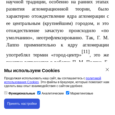
научной традиции, особенно на ранних этапах
развития агломерационной теории, было
характерно отождествление ядра агломерации с
ее центральным (крупнейшим) городом, и это
отождествление зачастую происходило «по
умолчанию», неотрефлексированно. Так, Г. М.
Лаппо применительно к ядру агломерации
[11]
употреблял термин «город-центр»
, это же
понятие встречается в работах П. М. Поляна, Е.
Н. Перцика. Но такая трактовка фактически
Мы используем Cookies
подменяет сущностный – функциональный или
Продолжая использовать наш сайт, вы соглашаетесь с
политикой
использования Cookies
. Это файлы в браузере, которые помогают нам
морфологический – подход административным,
сделать ваш опыт взаимодействия с сайтом удобнее.
[12]
то есть формальным
. Очевидно, что
Функциональные
Аналитические
Маркетинговые
границы агломерации не обязаны совпадать с
Принять настройки
Скачивание материала доступно только для
границами единиц административно-
авторизованных пользователей.