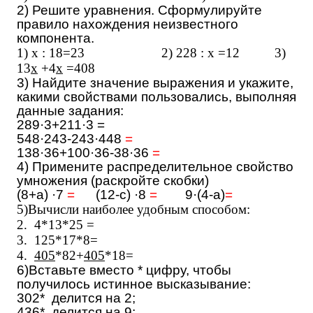
2) Решите уравнения. Сформулируйте
правило нахождения неизвестного
компонента.
1) х : 18=23 2) 228 : х =12 3)
13
х
+4
х
=408
3) Найдите значение выражения и укажите,
какими свойствами пользовались, выполняя
данные задания:
289·3+211·3 =
548·243-243·448
=
138·36+100·36-38·36
=
4) Примените распределительное свойство
умножения (раскройте скобки)
(8+а) ·7
=
(12-с) ·8
=
9·(4-а)
=
5)Вычисли наиболее удобным способом:
2.
4*13*25 =
3.
125*17*8=
4.
405
*82+
405
*18=
6)Вставьте вместо * цифру, чтобы
получилось истинное высказывание:
302* делится на 2;
436* делится на 9;