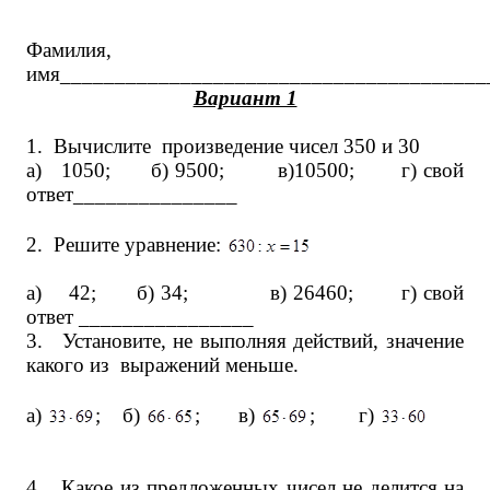
Фамилия,
имя_______________________________________
Вариант 1
1.
Вычислите произведение чисел 350 и 30
а) 1050; б) 9500; в)10500; г) свой
ответ_______________
2.
Решите уравнение:
а) 42; б) 34; в) 26460; г) свой
ответ ________________
3.
Установите, не выполняя действий, значение
какого из выражений меньше.
а)
; б)
; в)
; г)
4.
Какое из предложенных чисел не делится на