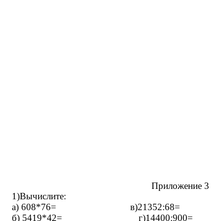
Приложение 3
1)Вычислите:
а) 608*76= в)21352:68=
б) 5419*42= г)14400:900=