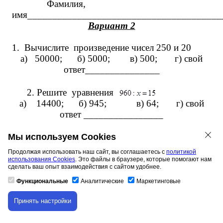
Фамилия,
имя_______________________________________
Вариант 2
1.
Вычислите произведение чисел 250 и 20
а) 50000; б) 5000; в) 500; г) свой
ответ_______________
2. Решите уравнения
а) 14400; б) 945; в) 64; г) свой
ответ ________________
3.Установите, не выполняя действий, значение
какого из выражений меньше.
Мы используем Cookies
а)
; б)
; в)
;
Продолжая использовать наш сайт, вы соглашаетесь с
политикой
г)
использования Cookies
. Это файлы в браузере, которые помогают нам
сделать ваш опыт взаимодействия с сайтом удобнее.
4. Какое из предложенных чисел не делится
Функциональные
Аналитические
Маркетинговые
на 8 без остатка?
Принять настройки
а)56 б) 35 в)
Скачивание материала доступно только для
авторизованных пользователей.
48 г) 24