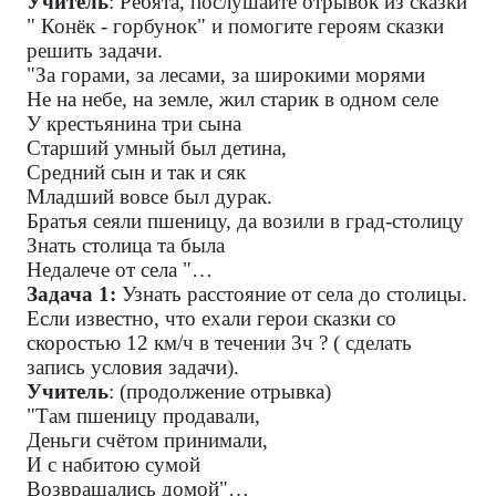
Учитель
: Ребята, послушайте отрывок из сказки
" Конёк - горбунок" и помогите героям сказки
решить задачи.
"За горами, за лесами, за широкими морями
Не на небе, на земле, жил старик в одном селе
У крестьянина три сына
Старший умный был детина,
Средний сын и так и сяк
Младший вовсе был дурак.
Братья сеяли пшеницу, да возили в град-столицу
Знать столица та была
Недалече от села "…
Задача 1:
Узнать расстояние от села до столицы.
Если известно, что ехали герои сказки со
скоростью 12 км/ч в течении 3ч ? ( сделать
запись условия задачи).
Учитель
: (продолжение отрывка)
"Там пшеницу продавали,
Деньги счётом принимали,
И с набитою сумой
Возвращались домой"…