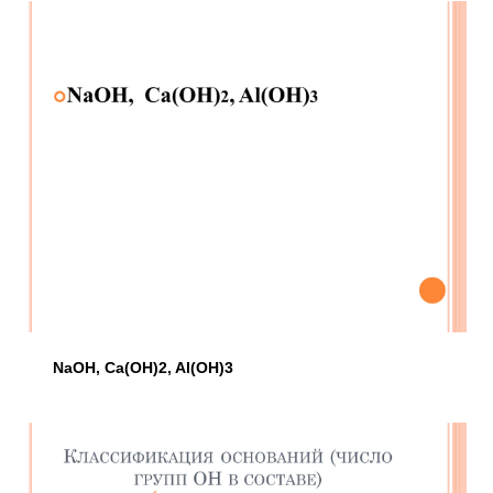
NaOH, Ca(OH)2, Al(OH)3