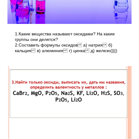
1.Какие вещества называют оксидами? На какие
группы они делятся?
2.Составить формулы оксидов а) натрия б)
кальция в) алюминия г) цинка д) железо(|||)