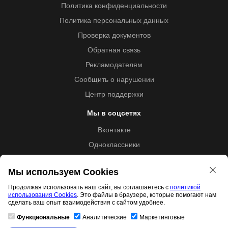
Политика конфиденциальности
Политика персональных данных
Проверка документов
Обратная связь
Рекламодателям
Сообщить о нарушении
Центр поддержки
Мы в соцсетях
Вконтакте
Одноклассники
Youtube
Мы используем Cookies
Продолжая использовать наш сайт, вы соглашаетесь с
политикой
использования Cookies
. Это файлы в браузере, которые помогают нам
Образовательная лицензия №5257 от 09.09.2020 (Л035-
сделать ваш опыт взаимодействия с сайтом удобнее.
01253-67/00192487)
Функциональные
Аналитические
Маркетинговые