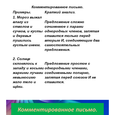
Комментированное письмо.
Примеры.
Краткий анализ.
1. Мороз выжал
влагу из
Предложение сложно
стволов и
сочиненное с парами
сучков, и кусты
однородных членов, запятая
и деревья
ставится только перед
пушились
вторым И, соединяющим два
густым инеем.
самостоятельных
предложения.
2. Солнце
склонялось к
Предложение простое с
западу и косыми
однородными членами,
жаркими лучами
соединенными попарно,
невыносимо
запятая перед союзом И не
жгло тело и
ставится.
щёки.