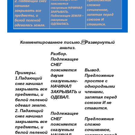
Комментированное письмо. Развернутый
анализ.
Разбор.
Подлежащее
СНЕГ
поясняется
Вывод.
Примеры.
двумя
Предложение
1.Падающий
сказуемыми-
простое с
снег начинал
НАЧИНАЛ
однородными
закрывать все
ЗАКРЫВАТЬ и
членами,
предметы, и
ОДЕВАЛ.
запятая перед
белой пеленой
союзом И не
одевал землю.
ставится.
2. Падающий
Подлежащее
снег начинал
СНЕГ
Предложение
закрывать все
поясняется
сложно
предметы, и
сказуемым
сочиненное,
белой пеленой