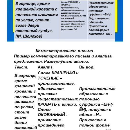
Комментированное письмо.
Пример комментированного письма и анализа
предложения. Развернутый анализ.
Текст.
Анализ.
Вывод.
Слова КРАШЕНАЯ и
В горнице,
ТОЧЕНЫЕ –
кроме
прилагательные,
крашеной
обозначают
Прилагательные
кровати с
признаки
образованы с
точеными
существительных
помощью
шишками
КРОВАТЬ и шишки.
суффикса –ЕН-(-
по углам,
Слово
ЁН), пишутся с
стоит
ОКОВАННЫЙ -
одним –Н-.
возле
причастие
Причастие в
двери
прошедшего
полной форме
окованный