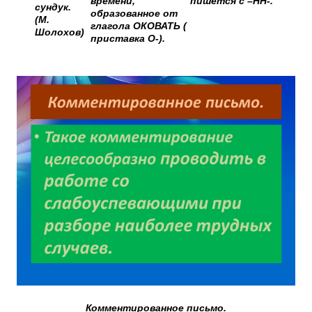
времени,
пишется с –НН-.
сундук.
образованное от
(М.
глагола ОКОВАТЬ (
Шолохов)
приставка О-).
Комментированное письмо.