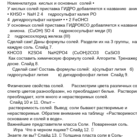
Номенклатура кислых и основных солей •
У кислых солей приставка ГИДРО добавляется к названию ани
• KHSO • NaH 2 4 гидросульфат калия PO
4 дигидросульфат натрия• • • 2 FeOHCl
У основных солей приставка ГИДРОКСО добавляется к назва
аниона. (CuOH) SO 4 гидроксосульфат меди (II)
2 гидроксохлорид железа (III)
Сделай сам! Даны формулы солей. Раздели их на 3 группы, н
каждую соль. Слайд 7.
KHCO3 K2SO4 NaH2PO4 (CuOH)2CO3 CaSiO3
Как составить химическую формулу солей. Алгоритм. Тре
доске. Слайд 8.
Сделай сам! Составь формулы солей: а)сульфат лития б
гидросульфат лития в) дигидрофосфат лития Слайд 9.
Физические свойства солей. Рассмотрим цвета различных со
спектр цветов разнообразен, но преобладают белые. Раствор
преобладает, хотя много и нерастворимых солей.
Слайд 10 и 11. Опыт –
растворимость солей. Вывод: соли бывают растворимые и
нерастворимые. Обратим внимание на таблицу «Растворимост
основание и солей в воде».
Важнейшие представители класса Соли. Поваренная соль.
Игра Что в черном ящике? Слайд 12. 
Знаете ли вы? Слайд 13.  Толщина пласта соли в Соль­