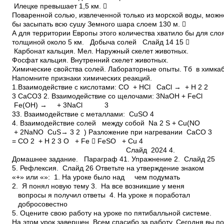
Илецке превышает 1,5 км. 
Поваренной солью, извлеченной только из морской воды, мож
бы засыпать всю сушу Земного шара слоем 130 м. 
А для территории Европы этого количества хватило бы для сло
толщиной около 5 км. Добыча солей Слайд 14 15 
Карбонат кальция. Мел. Наружный скелет животных.
Фосфат кальция. Внутренний скелет животных.
Химические свойства солей. Лабораторные опыты. Тб в химка
Напомните признаки химических реакций.
1.Взаимодействие с кислотами: CO + HCl CaCl → + H 2 2
3 CaCO3 2. Взаимодействие со щелочами: 3NaОН + FeCl
Fe(OH) → + 3NaCl 3
33. Взаимодействие с металлами: CuSO 4
4. Взаимодействие солей между собой Na 2 S + Cu(NO
+ 2NaNO CuS→ 3 2 ) Разложение при нагревании СаСО 3
= СО 2 + Н 2 3 О + Fe  FeSO + Cu 4
Слайд 20­24 4.
Домашнее задание. Параграф 41. Упражнение 2. Слайд 25
5. Рефлексия. Слайд 26 Ответьте на утверждение знаком
«+» или «­»: 1. На уроке было над чем подумать
2. Я понял новую тему 3. На все возникшие у меня
вопросы я получил ответы 4. На уроке я поработал
добросовестно
5. Оцените свою работу на уроке по пятибалльной системе.
На этом урок завершен. Всем спасибо за работу. Сегодня вы п