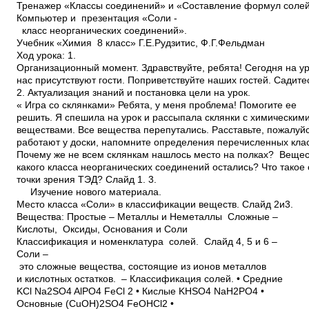
Тренажер «Классы соединений» и «Составление формул солей
Компьютер и презентация «Соли ­
класс неорганических соединений».
Учебник «Химия 8 класс» Г.Е.Рудзитис, Ф.Г.Фельдман
Ход урока: 1.
Организационный момент. Здравствуйте, ребята! Сегодня на у
нас присутствуют гости. Поприветствуйте наших гостей. Садите
2. Актуализация знаний и постановка цели на урок.
« Игра со склянками» Ребята, у меня проблема! Помогите ее
решить. Я спешила на урок и рассыпала склянки с химическим
веществами. Все вещества перепутались. Расставьте, пожалуй
работают у доски, напомните определения перечисленных клас
Почему же не всем склянкам нашлось место на полках? Вещес
какого класса неорганических соединений остались? Что такое
точки зрения ТЭД? Слайд 1. 3.
Изучение нового материала.
Место класса «Соли» в классификации веществ. Слайд 2и3.
Вещества: Простые – Металлы и Неметаллы Сложные –
Кислоты, Оксиды, Основания и Соли
Классификация и номенклатура солей. Слайд 4, 5 и 6 –
Соли –
это сложные вещества, состоящие из ионов металлов
и кислотных остатков. – Классификация солей. • Средние
KCl Na2SO4 AlPO4 FeCl 2 • Кислые KHSO4 NaH2PO4 •
Основные (CuOH)2SO4 FeOHCl2 •