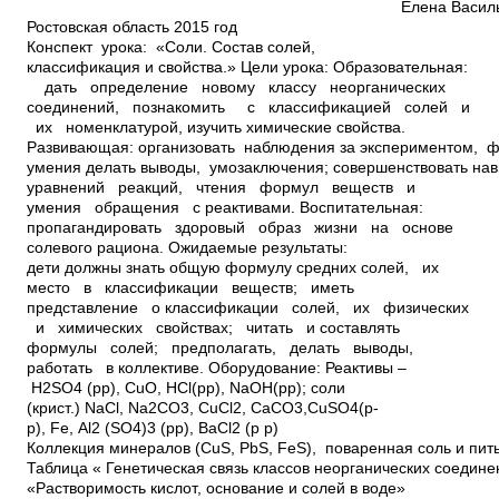
Елена ВасильевнаСтаница
Ростовская область 2015 год
Конспект урока: «Соли. Состав солей,
классификация и свойства.» Цели урока: Образовательная:
дать определение новому классу неорганических
соединений, познакомить с классификацией солей и
их номенклатурой, изучить химические свойства.
Развивающая: организовать наблюдения за экспериментом, 
умения делать выводы, умозаключения; совершенствовать на
уравнений реакций, чтения формул веществ и
умения обращения с реактивами. Воспитательная:
пропагандировать здоровый образ жизни на основе
солевого рациона. Ожидаемые результаты:
дети должны знать общую формулу средних солей, их
место в классификации веществ; иметь
представление о классификации солей, их физических
и химических свойствах; читать и составлять
формулы солей; предполагать, делать выводы,
работать в коллективе. Оборудование: Реактивы –
H2SO4 (р­р), CuO, HCl(p­p), NaOH(p­p); соли
(крист.) NaCl, Na2CO3, CuCl2, CaCO3,CuSO4(p­
p), Fe, Al2 (SO4)3 (p­p), BaCl2 (p­ p)
Коллекция минералов (CuS, PbS, FeS), поваренная соль и пит
Таблица « Генетическая связь классов неорганических соедин
«Растворимость кислот, основание и солей в воде»