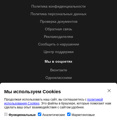
Политика конфиденциальности
Политика персональных данных
Проверка документов
Обратная связь
Рекламодателям
Сообщить о нарушении
Центр поддержки
Мы в соцсетях
Вконтакте
Одноклассники
Youtube
Мы используем Cookies
Продолжая использовать наш сайт, вы соглашаетесь с
политикой
использования Cookies
. Это файлы в браузере, которые помогают нам
Образовательная лицензия №5257 от 09.09.2020 (Л035-
сделать ваш опыт взаимодействия с сайтом удобнее.
01253-67/00192487)
Функциональные
Аналитические
Маркетинговые