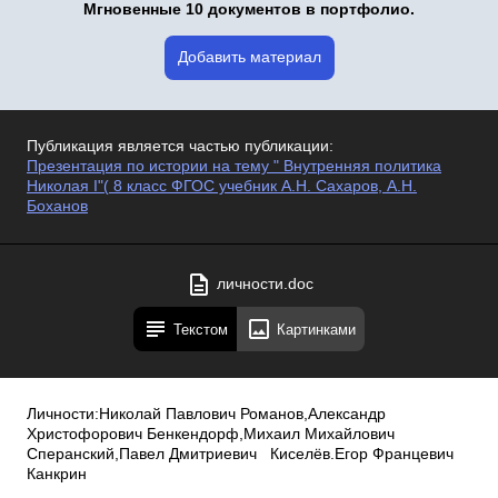
Мгновенные 10 документов в портфолио.
Добавить материал
Публикация является частью публикации:
Презентация по истории на тему " Внутренняя политика
Николая I"( 8 класс ФГОС учебник А.Н. Сахаров, А.Н.
Боханов
личности.doc
Текстом
Картинками
Личности:Николай Павлович Романов,Александр
Христофорович Бенкендорф,Михаил Михайлович
Сперанский,Павел Дмитриевич Киселёв.Егор Францевич
Канкрин