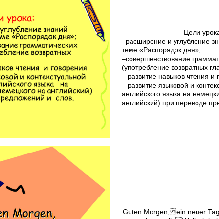
Цели урока
–расширение и углубление з
теме «Распорядок дня»;
–совершенствование граммат
(употребление возвратных гла
– развитие навыков чтения и 
– развитие языковой и контек
английского языка на немецки
английский) при переводе пр
Guten Morgen, ein neuer Tag