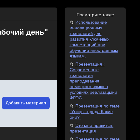
Посмотрите также
Использование
инновационных
абочий день"
технологий для
развития ключевых
компетенций при
обучении иностранным
языкам.
Презентация :
Современные
технологии
преподавания
немецкого языка в
условиях реализацмии
ФГОС.
Добавить материал
Презентация по теме
"Улицы города.Какие
они?"
Это мне нравится.
презентация
Презентация по теме