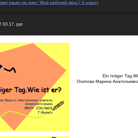
му языку на тему "Мой рабочий день"( 6 класс)
.03.17..ppt
Ein rictiger Tag.Wi
Осипова Марина Анатольевна