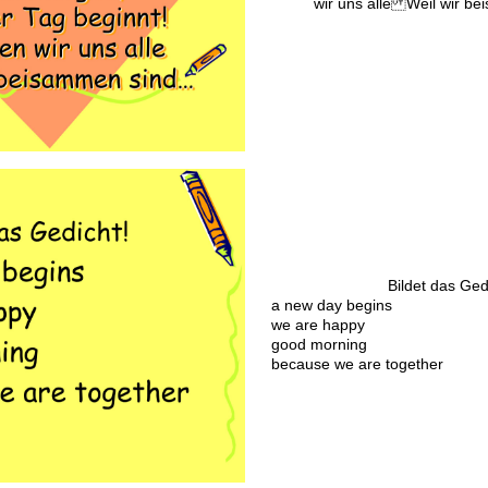
wir uns alle Weil wir b
Bildet das Ged
a new day begins
we are happy
good morning
because we are together