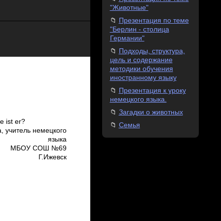
"Животные"
Презентация по теме
"Берлин - столица
Германии"
Подходы, структура,
цель и содержание
методики обучения
иностранному языку
Презентация к уроку
немецкого языка.
Загадки о животных
e ist er?
Семья
, учитель немецкого
языка
МБОУ СОШ №69
Г.Ижевск