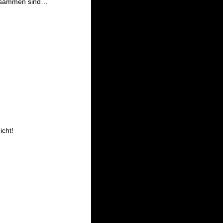
eisammen sind…
icht!