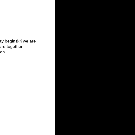
y begins we are
re together
ion