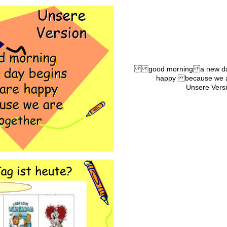
good morning a new da
happy because we a
Unsere Vers