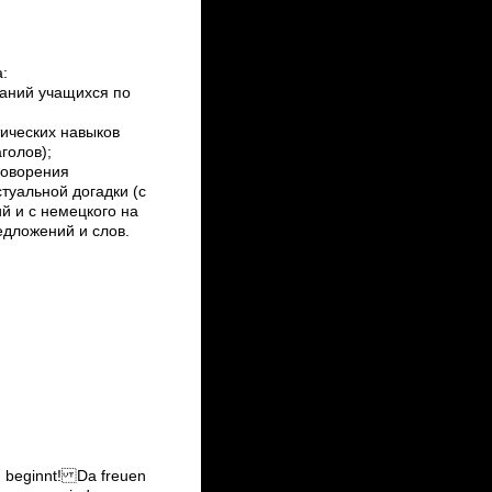
:
наний учащихся по
ических навыков
голов);
говорения
стуальной догадки (c
й и с немецкого на
едложений и слов.
 beginnt! Da freuen