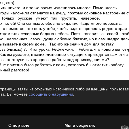
е цвета)­
чти ничего, и в то же время изменилось многое. Поменялось
 годы наложили отпечаток на душу, поэтому основное настроение
 Только русские умеют так грустить, наверное,
ах полей/ Они сытных хлебов не видали». Надо много пережить,
то немногое, что есть у тебя, чтобы видеть прелесть родного края
ситцем этих северных бедных небес». Поэт говорит о своей л
 наполняет свою душу любовью близких, но и сам щедро дели
пытываете в своём доме. ­ Так что же значил дом для поэта?
овь близких) 7. Итог урока. Рефлексия: ­ Ребята, что нового вы от
 Как вы думаете, в каких жизненных ситуациях пригодятся вам эти з
вы столкнулись в процессе работы над произведениями? ­
не приятно было работать с вами, хотелось бы отметить работу…
нный разговор!
траницы взяты из открытых источников либо размещены пользовате
йта. Вы можете
сообщить о нарушении
.
О портале
Мы в соцсетях