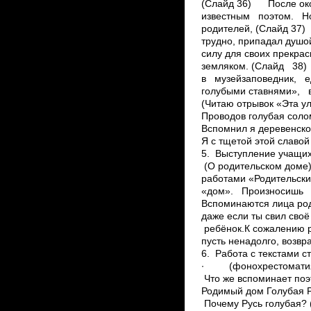
(Слайд 36) После окон
известным поэтом. Н
родителей, (Слайд 37) 
трудно, припадал душо
силу для своих прекра
земляком. (Слайд 38
в музей­заповедник,
голубыми ставнями»,
(Читаю отрывок «Эта ул
Проводов голубая соло
Вспомнил я деревенское
Я с тщетой этой славой 
5. Выступление учащихс
(О родительском дом
работами «Родительск
«дом». Произносишь 
Вспоминаются лица род
даже если ты свил своё
ребёнок.К сожалению р
пусть ненадолго, возвр
6. Работа с текстами с
∙ (фонохрестоматия 
Что же вспоминает поэ
Родимый дом Голубая Ру
Почему Русь голубая? (