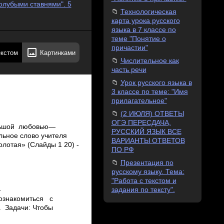
голубыми ставнями". 5
Технологическая
карта урока русского
языка в 7 классе по
теме "Понятие о
причастии"
екстом
Картинками
Числительное как
часть речи
Урок русского языка в
3 классе по теме: "Имя
прилагательное"
(2 ИЮЛЯ) ОТВЕТЫ
ОГЭ ПЕРЕСДАЧА,
ольшой любовью—
РУССКИЙ ЯЗЫК ВСЕ
ное слово учителя
ВАРИАНТЫ ОТВЕТОВ
отая» (Слайды 1­ 20) ­
ПО РФ
Презентация по
русскому языку. Тема:
"Работа с текстом и
задания по тексту".
­
 познакомиться с
 Задачи: ­Чтобы