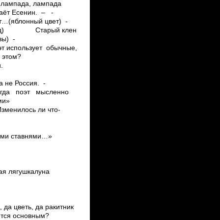
я лампада, лампада
ёт Есенин. – ­
ет…(яблонный цвет) ­
листопад) Старый клен
вы) ­
эт использует обычные,
 этом?
.
а не Россия. ­
всегда поэт мысленно
ми»
зменилось ли что­
ми ставнями…»
ка­луна
 цветь, да ракитник
тся основным?