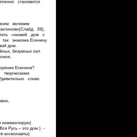
степенно становится
ю
 своим великим
антиново(Слайд 39),
сетить «низкий дом с
так знакома Есенину.
кий дом.
йных, безумных сил
покоя,
ворения Есенина?
и творческими
 Удивительно слово
И
авно,
и комментирую)
ся Русь – это дом.) ­
её космонавты)