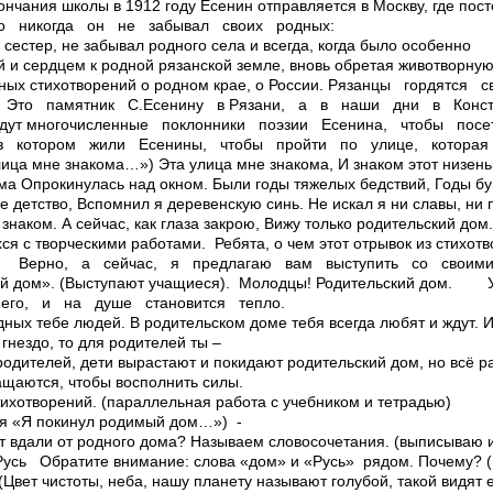
чания школы в 1912 году Есенин отправляется в Москву, где по
о никогда он не забывал своих родных:
сестер, не забывал родного села и всегда, когда было особенно
й и сердцем к родной рязанской земле, вновь обретая животворну
сных стихотворений о родном крае, о России. Рязанцы гордятся
) Это памятник С.Есенину в Рязани, а в наши дни в Конст
 едут многочисленные поклонники поэзии Есенина, чтобы по
 в котором жили Есенины, чтобы пройти по улице, которая 
ица мне знакома…») Эта улица мне знакома, И знаком этот низень
ма Опрокинулась над окном. Были годы тяжелых бедствий, Годы бу
 детство, Вспомнил я деревенскую синь. Не искал я ни славы, ни 
знаком. А сейчас, как глаза закрою, Вижу только родительский дом.
я с творческими работами. ­ Ребята, о чем этот отрывок из стихот
е) ­ Верно, а сейчас, я предлагаю вам выступить со своим
ий дом». (Выступают учащиеся). ­ Молодцы! Родительский дом.
его, и на душе становится тепло.
ных тебе людей. В родительском доме тебя всегда любят и ждут. 
 гнездо, то для родителей ты –
одителей, дети вырастают и покидают родительский дом, но всё р
ащаются, чтобы восполнить силы.
тихотворений. (параллельная работа с учебником и тетрадью)
«Я покинул родимый дом…») ­
т вдали от родного дома? Называем словосочетания. (выписываю 
сь ­ Обратите внимание: слова «дом» и «Русь» ­ рядом. Почему? (В
Цвет чистоты, неба, нашу планету называют голубой, такой видят 