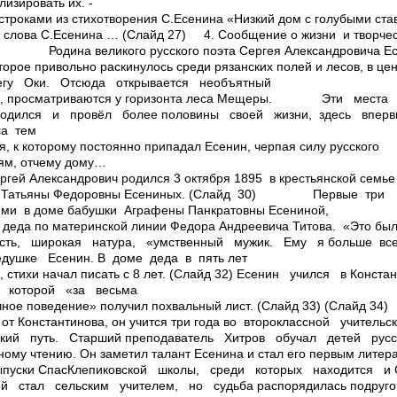
изировать их. ­
строками из стихотворения С.Есенина «Низкий дом с голубыми ста
 слова С.Есенина … (Слайд 27) 4. Сообщение о жизни и творчест
4) Родина великого русского поэта Сергея Александровича Ес
оторое привольно раскинулось среди рязанских полей и лесов, в 
гу Оки. Отсюда открывается необъятный
гов, просматриваются у горизонта леса Мещеры. Эти мест
одился и провёл более половины своей жизни, здесь впер
ла тем
, к которому постоянно припадал Есенин, черпая силу русского
дям, отчему дому…
лександрович родился 3 октября 1895 в крестьянской семье
 и Татьяны Федоровны Есениных. (Слайд 30) Первые три
лями в доме бабушки Аграфены Панкратовны Есениной,
 деда по материнской линии Федора Андреевича Титова. «Это бы
ость, широкая натура, «умственный мужик. Ему я больше вс
душке Есенин. В доме деда в пять лет
ь, стихи начал писать с 8 лет. (Слайд 32) Есенин учился в Конс
 которой «за весьма
чное поведение» получил похвальный лист. (Слайд 33) (Слайд 34)
о от Константинова, он учится три года во второклассной учител
ский путь. Старший преподаватель Хитров обучал детей русс
ому чтению. Он заметил талант Есенина и стал его первым литер
ски Спас­Клепиковской школы, среди которых находится и 
 стал сельским учителем, но судьба распорядилась по­друго