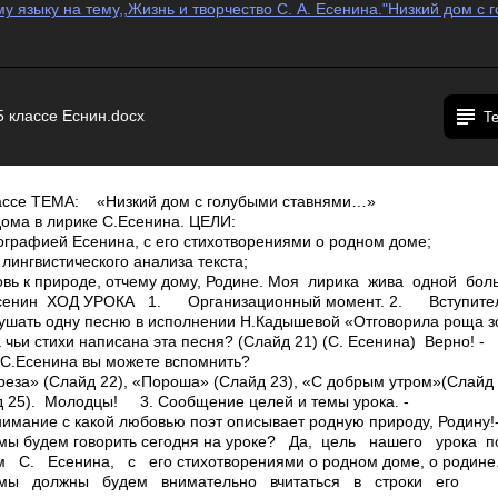
у языку на тему,,Жизнь и творчество С. А. Есенина."Низкий дом с 
5 классе Еснин.docx
Т
лассе ТЕМА: «Низкий дом с голубыми ставнями…»
дома в лирике С.Есенина. ЦЕЛИ:
рафией Есенина, с его стихотворениями о родном доме;
нгвистического анализа текста;
 к природе, отчему дому, Родине. Моя лирика жива одной б
Есенин ХОД УРОКА 1. Организационный момент. 2. Вступитель
шать одну песню в исполнении Н.Кадышевой «Отговорила роща зол
 чьи стихи написана эта песня? (Слайд 21) (С. Есенина) ­ Верно! ­
 С.Есенина вы можете вспомнить?
ереза» (Слайд 22), «Пороша» (Слайд 23), «С добрым утром»(Слайд
д 25). ­ Молодцы! 3. Сообщение целей и темы урока. ­
нимание с какой любовью поэт описывает родную природу, Родину!
 мы будем говорить сегодня на уроке? ­Да, цель нашего урока
 С. Есенина, с его стихотворениями о родном доме, о родине.
мы должны будем внимательно вчитаться в строки его