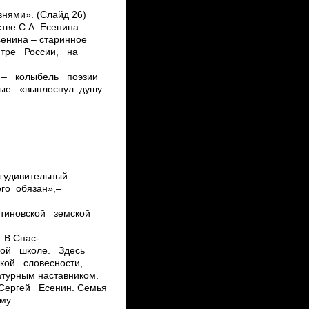
внями». (Слайд 26)
ве С.А. Есенина.
енина – старинное
центре России, на
а – колыбель поэзии
вые «выплеснул душу
л удивительный
его обязан»,–
тантиновской земской
 В Спас­
ьской школе. Здесь
кой словесности,
атурным наставником.
Сергей Есенин. Семья
му.