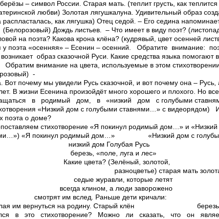
берёзы – символ России. Старая мать. (теплит грусть, как теплитс
кой любви) Золотая лягушка­луна. Удивительный образ созда
 распласталась, как лягушка) Отец седой. – Его седина напомина
? (Бело­розовый) Дождь листьев. – Что имеет в виду поэт? (
ловой на поэта? Какова крона клёна? (кудрявый, цвет осенней лист
у поэта «осенняя» – Есенин – осенний. ­ Обратите внимание: по
озникает образ сказочной Руси. Какие средства языка помогают в
Обратим внимание на цвета, используемые в этом стихотворении
­розовый) ­
 Вот почему мы увидели Русь сказочной, и вот почему она – Русь, 
лет. В жизни Есенина произойдёт много хорошего и плохого. Но 
ащаться в родимый дом, в «низкий дом с голубыми ставня
ворения «Низкий дом с голубыми ставнями…» с видеорядом) ­ И
х поэта о доме?
опоставляем стихотворение «Я покинул родимый дом…» и «Низкий
внями…») «Я покинул родимый дом…» «Низкий дом с голубы
 низкий дом Голубая Русь
удом березь, «поле, луга и лес»
ета? (Зелёный, золотой,
е) старая мать золотая лягуш
едые журавли, которые летят
ином, а люди заворожено
след. Раньше дети кричали:
 желая им вернуться на родину. Старый клён березь, да
лся в это стихотворение? Можно ли сказать, что он являе