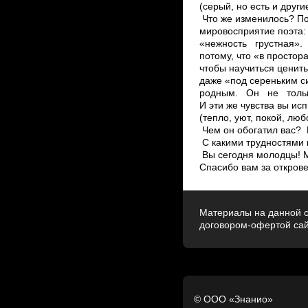
(серый, но есть и други
Что же изменилось? По
мировосприятие поэта:
«нежность грустная».
потому, что «в простор
чтобы научиться ценить 
даже «под сереньким 
родным. Он не только
И эти же чувства вы ис
(тепло, уют, покой, люб
Чем он обогатил вас? ­
С какими трудностями 
Вы сегодня молодцы! М
Спасибо вам за открове
Материалы на данной с
договором-офертой са
© ООО «Знанио»