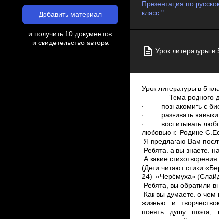
Презентация по русском
класс."
Добавить материал
и получить 10 документов
и свидетельство автора
Урок литературы в 
Урок литературы в 5 к
Тема родного 
∙ познакомить с биог
∙ развивать навыки ли
∙ воспитывать любовь
любовью к Родине С.
Я предлагаю Вам послу
Ребята, а вы знаете, на
А какие стихотворения
(Дети читают стихи «Б
24), «Черёмуха» (Слай
Ребята, вы обратили в
Как вы думаете, о чем
жизнью и творчеством
понять душу поэта, 