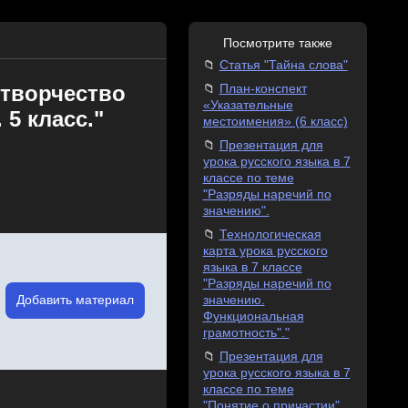
Посмотрите также
Статья "Тайна слова"
 творчество
План-конспект
«Указательные
5 класс."
местоимения» (6 класс)
Презентация для
урока русского языка в 7
классе по теме
"Разряды наречий по
значению".
Технологическая
карта урока русского
языка в 7 классе
"Разряды наречий по
Добавить материал
значению.
Функциональная
грамотность"."
Презентация для
урока русского языка в 7
классе по теме
"Понятие о причастии"