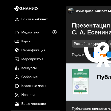
Ахмедова Алипат М
Войти в кабинет
Презентация 
С. А. Есенин
Медиатека
Курсы
Разработки уроков
Сертификация
Поделиться
Мероприятия
Конкурсы
Публ
Собрания
Классные часы
Новости
Ваше членство
Публикация является ч