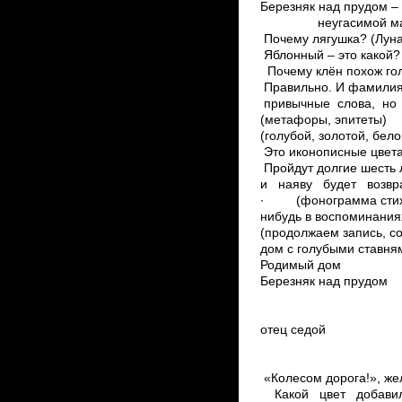
Березняк над прудом – 
неугасимой материнс
Почему лягушка? (Луна
Яблонный – это какой
­ Почему клён похож го
Правильно. И фамилия 
привычные слова, но в
(метафоры, эпитеты) 
(голубой, золотой, бело
Это иконописные цвета.
Пройдут долгие шесть 
и наяву будет возвр
∙ (фонограмма стихот
нибудь в воспоминания
(продолжаем запись, с
дом с голубыми ста
Родимый дом
Березняк над пр
­ Какие цв
разноцветь
отец седой с
всегда кл
смотрят им в
«Колесом дорога!»,
­ Какой цвет добави