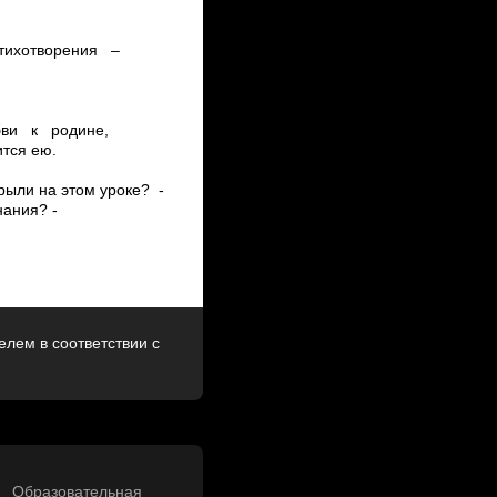
 стихотворения –
юбви к родине,
тся ею.
крыли на этом уроке? ­
нания? ­
лем в соответствии с
Образовательная