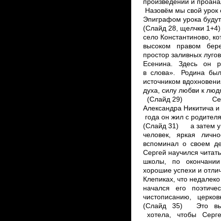
произведений и проанал
Назовём мы свой урок 
Эпиграфом урока будут
(Слайд 28, щелчки 1+
село Константиново, к
высоком правом бере
простор заливных лу
Есенина. Здесь он р
в слова». Родина бы
источником вдохновения
духа, силу любви к лю
(Слайд 29) Сергей А
Александра Никитича
года он жил с родите
(Слайд 31) а затем у
человек, яркая личн
вспоминал о своем де
Сергей научился читат
школы, по окончании
хорошие успехи и отли
Клепиках, что недалек
начался его поэтиче
чистописанию, церковн
(Слайд 35) Это выпу
хотела, чтобы Сергей