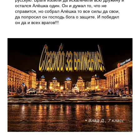
русскую. Враги избили да искалечили всю дружину и
остался Алёшка один. Он и думал то, что не
справится, но собрал Алёшка то все силы да свои,
да попросил он господь бога о защите. И победил
он да и всех врагов!!!