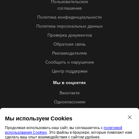
Пользовательское
соглашение
Политика конфиденциальности
Политика персональных данных
Проверка документов
Обратная связь
Рекламодателям
Сообщить о нарушении
Центр поддержки
Мы в соцсетях
Вконтакте
Одноклассники
Youtube
Мы используем Cookies
Продолжая использовать наш сайт, вы соглашаетесь с
политикой
использования Cookies
. Это файлы в браузере, которые помогают нам
Образовательная лицензия №5257 от 09.09.2020 (Л035-
сделать ваш опыт взаимодействия с сайтом удобнее.