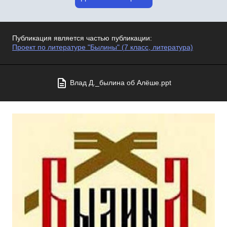
Публикация является частью публикации:
Проект по литературе "Былины" (7 класс, литература)
Влад Д._былина об Алёше.ppt