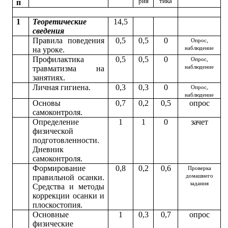
рия
тика
п
1
Теоретические
14,5
сведения
Правила поведения
0,5
0,5
0
Опрос,
на уроке.
наблюдение
Профилактика
0,5
0,5
0
Опрос,
травматизма на
наблюдение
занятиях.
Личная гигиена.
0,3
0,3
0
Опрос,
наблюдение
Основы
0,7
0,2
0,5
опрос
самоконтроля.
Определение
1
1
0
зачет
физической
подготовленности.
Дневник
самоконтроля.
Формирование
0,8
0,2
0,6
Проверка
правильной осанки.
домашнего
задания
Средства и методы
коррекции осанки и
плоскостопия.
Основные
1
0,3
0,7
опрос
физические