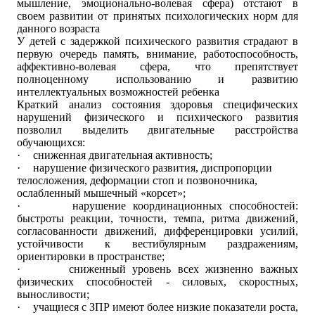
мышление, эмоционально-волевая сфера) отстают в
своем развитии от принятых психологических норм для
данного возраста
У детей с задержкой психического развития страдают в
первую очередь память, внимание, работоспособность,
аффективно-волевая сфера, что препятствует
полноценному использованию и развитию
интеллектуальных возможностей ребенка
Краткий анализ состояния здоровья специфических
нарушений физического и психического развития
позволил выделить двигательные расстройства
обучающихся:
·
сниженная двигательная активность;
·
нарушение физического развития, диспропорции
телосложения, деформации стоп и позвоночника,
ослабленный мышечный «корсет»;
·
нарушение координационных способностей:
быстроты реакции, точности, темпа, ритма движений,
согласованности движений, дифференцировки усилий,
устойчивости к вестибулярным раздражениям,
ориентировки в пространстве;
·
сниженный уровень всех жизненно важных
физических способностей - силовых, скоростных,
выносливости;
·
учащиеся с ЗПР имеют более низкие показатели роста,