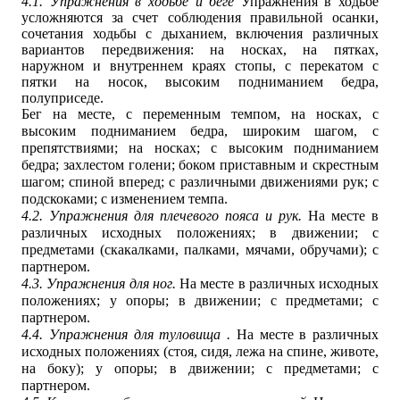
4.1. Упражнения в ходьбе и беге
Упражнения в ходьбе
усложняются за счет соблюдения правильной осанки,
сочетания ходьбы с дыханием, включения различных
вариантов передвижения: на носках, на пятках,
наружном и внутреннем краях стопы, с перекатом с
пятки на носок, высоким подниманием бедра,
полуприседе.
Бег на месте, с переменным темпом, на носках, с
высоким подниманием бедра, широким шагом, с
препятствиями
; на носках; с высоким подниманием
бедра; захлестом голени; боком приставным и скрестным
шагом; спиной вперед; с различными движениями рук; с
подскоками; с изменением темпа.
4.2. Упражнения для плечевого пояса и рук.
На месте в
различных исходных положениях; в движении; с
предметами (скакалками, палками, мячами, обручами); с
партнером.
4.3. Упражнения для ног.
На месте в различных исходных
положениях; у опоры; в движении; с предметами; с
партнером.
4.4. Упражнения для туловища .
На месте в различных
исходных положениях (стоя, сидя, лежа на спине, животе,
на боку); у опоры; в движении; с предметами; с
партнером.