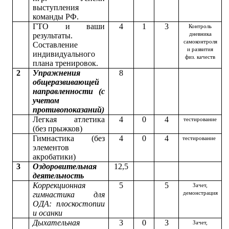
выступления
команды РФ.
ГТО и ваши
4
1
3
Контроль
результаты.
дневника
самоконтроля
Составление
и развития
индивидуального
физ. качеств
плана тренировок.
2
Упражнения
8
общеразвивающей
направленности (с
учетом
противопоказаний)
Легкая атлетика
4
0
4
тестирование
(без прыжков)
Гимнастика (без
4
0
4
тестирование
элементов
акробатики)
3
Оздоровительная
12,5
деятельность
Коррекционная
5
5
Зачет,
гимнастика для
демонстрация
ОДА: плоскостопии
и осанки
Дыхательная
3
0
3
Зачет,