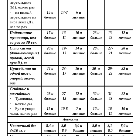
перекладине
(М),
кол-во раз
·
на низкой
15 и
14-7
6 и
перекладине из
больше
меньше
виса лежа (Д),
кол-во раз
Поднимание
17 и
16-
10 и
23 и
13-
12 и
туловища, кол-
больше
11
меньше
больше
22
меньше
во раз за 30 сек
Сила кисти
20 и
19-
14 и
28 и
27-
20 и
(динамометрия)
больше
15
меньше
больше
21
меньше
правой, левой
рукой ), кг
Приседания на
24 и
23-
16 и
30 и
29-
22 и
одной ноге с
больше
17
меньше
больше
23
меньше
опорой, кол-во
раз
Сгибание и
разгибание:
28 и
27-
12 и
32 и
31-
22 и
·
Туловища,
больше
13
меньше
больше
23
меньше
·
кол-во раз
·
Рук в упоре
11 и
10-8
7 и
16 и
16-
10 и
лежа, кол-во раз
больше
меньше
больше
11
меньше
Ловкость
Челночный бег
8,4 и
8,0-
9,0 и
8,0 и
8,1-
8,6 и
3х10 м, с
меньше
8,9
больше
меньше
8,5
больше