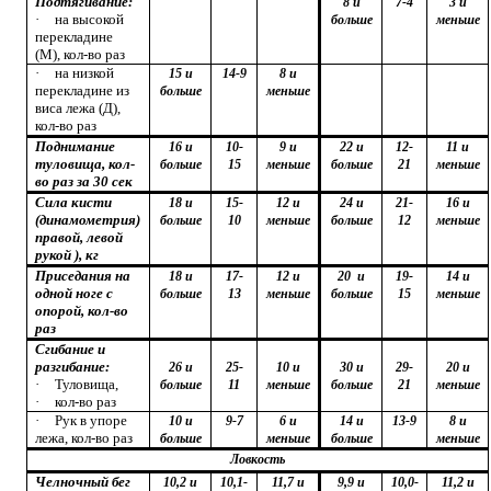
Подтягивание:
8 и
7-4
3 и
·
на высокой
больше
меньше
перекладине
(М),
кол-во раз
·
на низкой
15 и
14-9
8 и
перекладине из
больше
меньше
виса лежа (Д),
кол-во раз
Поднимание
16 и
10-
9 и
22 и
12-
11 и
туловища, кол-
больше
15
меньше
больше
21
меньше
во раз за 30 сек
Сила кисти
18 и
15-
12 и
24 и
21-
16 и
(динамометрия)
больше
10
меньше
больше
12
меньше
правой, левой
рукой ), кг
Приседания на
18 и
17-
12 и
20 и
19-
14 и
одной ноге с
больше
13
меньше
больше
15
меньше
опорой, кол-во
раз
Сгибание и
разгибание:
26 и
25-
10 и
30 и
29-
20 и
·
Туловища,
больше
11
меньше
больше
21
меньше
·
кол-во раз
·
Рук в упоре
10 и
9-7
6 и
14 и
13-9
8 и
лежа, кол-во раз
больше
меньше
больше
меньше
Ловкость
Челночный бег
10,2 и
10,1-
11,7 и
9,9 и
10,0-
11,2 и