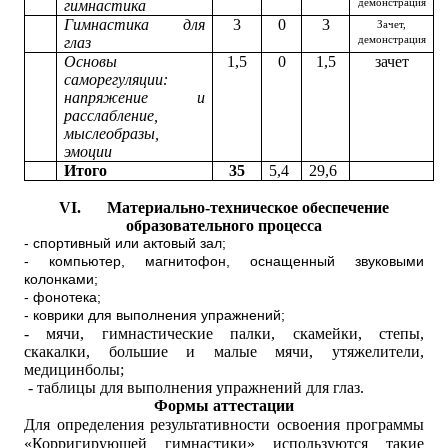
гимнастика
демонстрация
Гимнастика для
3
0
3
Зачет,
глаз
демонстрация
Основы
1,5
0
1,5
зачет
саморегуляции:
напряжение и
расслабление,
мыслеобразы,
эмоции
Итого
35
5,4
29,6
VI.
Материально-техническое обеспечение
образовательного процесса
- спортивный или актовый зал;
- компьютер, магнитофон, оснащенный звуковыми
колонками;
- фонотека;
- коврики для выполнения упражнений;
- мячи, гимнастические палки, скамейки, степы,
скакалки, большие и малые мячи, утяжелители,
медицинболы;
- таблицы для выполнения упражнений для глаз.
Формы аттестации
Для определения результативности освоения программы
«Корригирующей гимнастики» используются такие