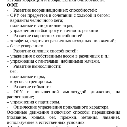
ОФП
·
Развитие координационных способностей:
– ОРУ без предметов в сочетании с ходьбой и бегом;
– варианты челночного бега;
– подвижные и спортивные игры;
– упражнения на быстроту и точность реакции.
·
Развитие скоростных способностей:
– эстафеты, старты из различных исходных положений;
– бег с ускорением.
·
Развитие силовых способностей:
– упажнения с собственным весом в различных и.п.;
– упражнения с гантелями, набивными мячами.
·
Развитие выносливости:
– бег;
– подвижные игры;
– круговая тренировка.
·
Развитие гибкости:
– ОРУ с повышенной амплитудой движения, на
растягивание;
– упражнения с партнером.
·
Физические упражнения прикладного характера.
Основные движения включают способы передвижения
(ползание, ходьба, бег, прыжки, метания, лазание),
используемые в естественных условиях.