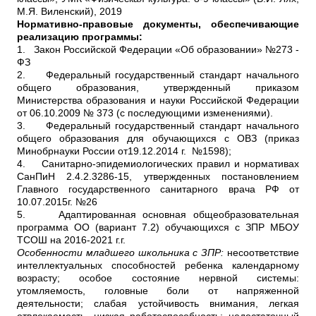
М.Я. Виленский), 2019
Нормативно-правовые документы, обеспечивающие
реализацию программы:
1.
Закон Российской Федерации «Об образовании» №273 -
ФЗ
2.
Федеральный государственный стандарт начального
общего образования, утвержденный приказом
Министерства образования и науки Российской Федерации
от 06.10.2009 № 373 (с последующими изменениями).
3.
Федеральный государственный стандарт начального
общего образования для обучающихся с ОВЗ (приказ
Минобрнауки России от19.12.2014 г. №1598);
4.
Санитарно-эпидемиологических правил и нормативах
СанПиН 2.4.2.3286-15, утвержденных постановлением
Главного государственного санитарного врача РФ от
10.07.2015г. №26
5.
Адаптированная основная общеобразовательная
программа ОО (вариант 7.2) обучающихся с ЗПР МБОУ
ТСОШ на 2016-2021 г.г.
Особенности младшего школьника с ЗПР:
несоответствие
интеллектуальных способностей ребенка календарному
возрасту; особое состояние нервной системы:
утомляемость, головные боли от напряженной
деятельности; слабая устойчивость внимания, легкая