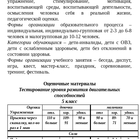
упражнение, стимулирование, мотивация,
воспитывающей среды, воспитывающей деятельности,
осмысления человека себя в реальной жизни,
педагогической оценки.
Формы организации
образовательного процесса –
индивидуальная, индивидуально-групповая от 2-3 до 6-8
человек и малогрупповая до 10-12 человек.
Категории обучающихся
– дети-инвалиды, дети с ОВЗ,
дети с ослабленным здоровьем, дети без отклонений в
состоянии здоровья.
Формы организации
учебного занятия – беседа, диспут,
игра, квест, мастер-класс, праздник, соревнование,
тренинг, фестиваль.
Оценочные материалы
Тестирование уровня развития двигательных
способностей
5 класс
Оценки
девочки
мальчики
Упражнения
отл.
хор.
удовл.
отл
хор.
удовл.
Прыжки через
110 и
109-
90 и
90 и
89-
70 и
скакалку, кол-во
больше
91
меньше
больше
71
меньше
раз в 1 мин
Сила