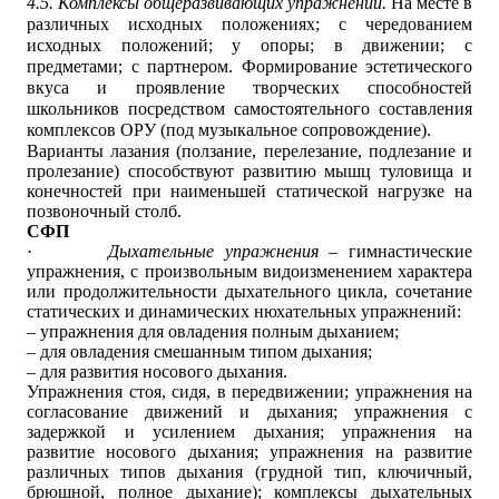
4.5. Комплексы общеразвивающих упражнений.
На месте в
различных исходных положениях; с чередованием
исходных положений; у опоры; в движении; с
предметами; с партнером. Формирование эстетического
вкуса и проявление творческих способностей
школьников посредством самостоятельного составления
комплексов ОРУ (под музыкальное сопровождение).
Варианты лазания (ползание, перелезание, подлезание и
пролезание) способствуют развитию мышц туловища и
конечностей при наименьшей статической нагрузке на
позвоночный столб.
СФП
·
Дыхательные упражнения
– гимнастические
упражнения, с произвольным видоизменением характера
или продолжительности дыхательного цикла, сочетание
статических и динамических нюхательных упражнений:
– упражнения для овладения полным дыханием;
– для овладения смешанным типом дыхания;
– для развития носового дыхания.
Упражнения стоя, сидя, в передвижении; упражнения на
согласование движений и дыхания; упражнения с
задержкой и усилением дыхания; упражнения на
развитие носового дыхания; упражнения на развитие
различных типов дыхания (грудной тип, ключичный,
брюшной, полное дыхание); комплексы дыхательных