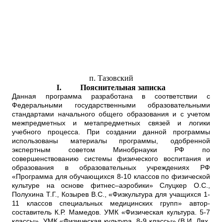
п. Тазовский
I.
Пояснительная записка
Данная программа разработана в соответствии с
Федеральными государственными образовательными
стандартами начального общего образования и с учетом
межпредметных и метапредметных связей и логики
учебного процесса. При создании данной программы
использованы материалы программы, одобренной
экспертным советом Минобрнауки РФ по
совершенствованию системы физического воспитания и
образования в образовательных учреждениях РФ
«Программа для обучающихся 8-10 классов по физической
культуре на основе фитнес–аэробики» Слуцкер О.С.,
Полухина Т.Г., Козырев В.С., «Физкультура для учащихся 1-
11 классов специальных медицинских групп» автор-
составитель К.Р. Мамедов. УМК «Физическая культура. 5-7
классы», УМК «Физическая культура. 8-9 классы» (В.И. Лях,