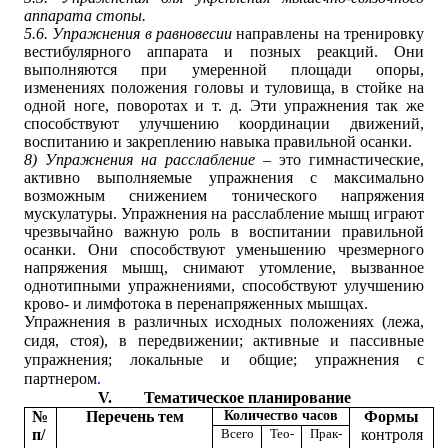
аппарата стопы.
5.6. Упражнения в равновесии
направлены на тренировку
вестибулярного аппарата и позных реакций. Они
выполняются при умеренной площади опоры,
изменениях положения головы и туловища, в стойке на
одной ноге, поворотах и т. д. Эти упражнения так же
способствуют улучшению координации движений,
воспитанию и закреплению навыка правильной осанки.
8) Упражнения на расслабление
– это гимнастические,
активно выполняемые упражнения с максимально
возможным снижением тонического напряжения
мускулатуры. Упражнения на расслабление мышц играют
чрезвычайно важную роль в воспитании правильной
осанки. Они способствуют уменьшению чрезмерного
напряжения мышц, снимают утомление, вызванное
однотипными упражнениями, способствуют улучшению
крово- и лимфотока в перенапряженных мышцах.
Упражнения в различных исходных положениях (лежа,
сидя, стоя), в передвижении; активные и пассивные
упражнения; локальные и общие; упражнения с
партнером
.
V.
Тематическое планирование
№
Перечень тем
Количество часов
Формы
п/
Всего
Тео-
Прак-
контроля