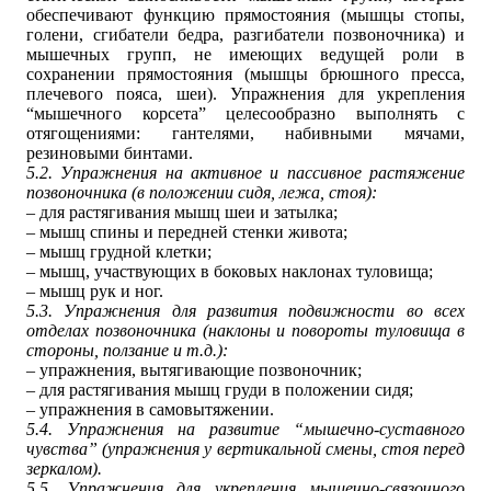
обеспечивают функцию прямостояния (мышцы стопы,
голени, сгибатели бедра, разгибатели позвоночника) и
мышечных групп, не имеющих ведущей роли в
сохранении прямостояния (мышцы брюшного пресса,
плечевого пояса, шеи). Упражнения для укрепления
“
мышечного
корсета” целесообразно выполнять с
отягощениями: гантелями, набивными мячами,
резиновыми бинтами.
5.2. Упражнения на активное и пассивное растяжение
позвоночника (в положении сидя, лежа, стоя):
– для растягивания мышц шеи и затылка;
– мышц спины и передней стенки живота;
– мышц грудной клетки;
– мышц, участвующих в боковых наклонах туловища;
– мышц рук и ног.
5.3. Упражнения для развития подвижности во всех
отделах позвоночника (наклоны и повороты туловища в
стороны, ползание и т.д.):
– упражнения, вытягивающие позвоночник;
– для растягивания мышц груди в положении сидя;
– упражнения в самовытяжении.
5.4. Упражнения на развитие “
мышечно
-суставного
чувства” (упражнения у вертикальной смены, стоя перед
зеркалом).
5.5. Упражнения для укрепления мышечно-связочного