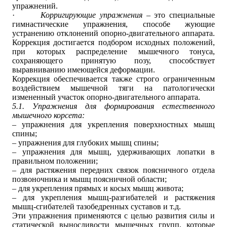
упражнений.
·
Корригирующие упражнения
– это специальные
гимнастические упражнения, способе жующие
устранению отклонений опорно-двигательного аппарата.
Коррекция достигается подбором исходных положений,
при которых распределение мышечного тонуса,
сохраняющего принятую позу, способствует
выравниванию имеющейся деформации.
Коррекция обеспечивается также строго ограниченным
воздействием мышечной тяги на патологически
измененный участок опорно-двиг
a
т
e
льного аппарата.
5.1.
Упражнения для формирования естественного
мышечного корсета:
– упражнения для укрепления поверхностных мышц
спины;
– упражнения для глубоких мышц спины;
– упражнения для мышц, удерживающих лопатки в
правильном положении;
– для растяжения передних связок поясничного отдела
позвоночника и мышц поясничной области;
– для укрепления прямых и косых мышц живота;
– для укрепления мышц-разгибателей и растяжения
мышц-сгибателей тазобедренных суставов и т.д.
Эти упражнения применяются с целью развития силы и
статической выносливости мышечных групп, которые