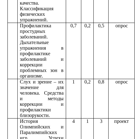
качества.
Классификация
физических
упражнений.
Профилактика
0,7
0,2
0,5
опрос
простудных
заболеваний.
Дыхательные
упражнения в
профилактике
заболеваний и
коррекции
проблемных зон в
организме.
Слух и зрение – их
1
0,2
0,8
опрос
значение для
человека. Средства
и методы
коррекции и
профилактики
близорукости.
История
4
1
3
проект
Олимпийских и
Паралимпийских
игр. Успехи