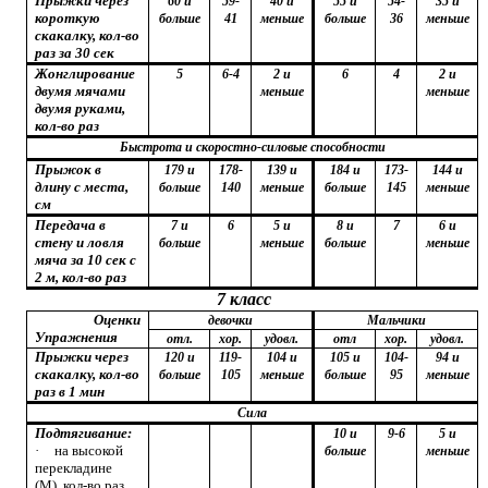
Прыжки через
60 и
59-
40 и
55 и
54-
35 и
короткую
больше
41
меньше
больше
36
меньше
скакалку, кол-во
раз за 30 сек
Жонглирование
5
6-4
2 и
6
4
2 и
двумя мячами
меньше
меньше
двумя руками,
кол-во раз
Быстрота и скоростно-силовые способности
Прыжок в
179 и
178-
139 и
184 и
173-
144 и
длину с места,
больше
140
меньше
больше
145
меньше
см
Передача в
7 и
6
5 и
8 и
7
6 и
стену и ловля
больше
меньше
больше
меньше
мяча за 10 сек с
2 м, кол-во раз
7 класс
Оценки
девочки
Мальчики
Упражнения
отл.
хор.
удовл.
отл
хор.
удовл.
Прыжки через
120 и
119-
104 и
105 и
104-
94 и
скакалку, кол-во
больше
105
меньше
больше
95
меньше
раз в 1 мин
Сила
Подтягивание:
10 и
9-6
5 и
·
на высокой
больше
меньше
перекладине
(М),
кол-во раз