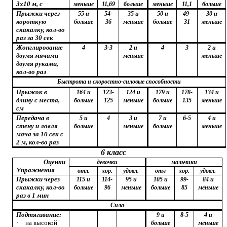
3х10 м, с
меньше
11,69
больше
меньше
11,1
больше
Прыжки через
55 и
54-
35 и
50 и
49-
30 и
короткую
больше
36
меньше
больше
31
меньше
скакалку, кол-во
раз за 30 сек
Жонглирование
4
3-3
2 и
4
3
2 и
двумя мячами
меньше
меньше
двумя руками,
кол-во раз
Быстрота и скоростно-силовые способности
Прыжок в
164 и
123-
124 и
179 и
178-
134 и
длину с места,
больше
125
меньше
больше
135
меньше
см
Передача в
5 и
4
3 и
7 и
6-5
4 и
стену и ловля
больше
меньше
больше
меньше
мяча за 10 сек с
2 м, кол-во раз
6 класс
Оценки
девочки
мальчики
Упражнения
отл.
хор.
удовл.
отл
хор.
удовл.
Прыжки через
115 и
114-
95 и
105 и
99-
84 и
скакалку, кол-во
больше
96
меньше
больше
85
меньше
раз в 1 мин
Сила
Подтягивание:
9 и
8-5
4 и
·
на высокой
больше
меньше