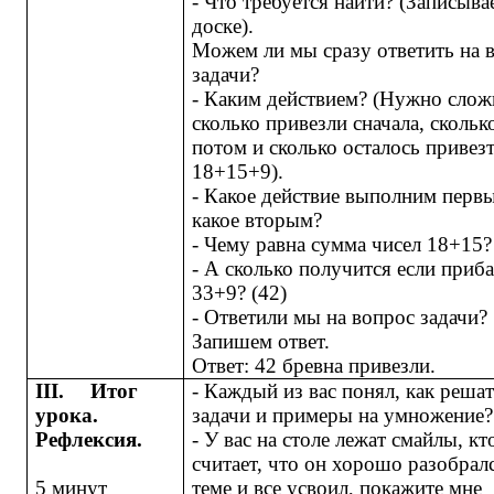
- Что требуется найти? (Записыва
доске).
Можем ли мы сразу ответить на 
задачи?
- Каким действием? (Нужно слож
сколько привезли сначала, скольк
потом и сколько осталось привез
18+15+9).
- Какое действие выполним перв
какое вторым?
- Чему равна сумма чисел 18+15?
- А сколько получится если приба
33+9? (42)
- Ответили мы на вопрос задачи?
Запишем ответ.
Ответ: 42 бревна привезли.
III.
Итог
- Каждый из вас понял, как реша
урока.
задачи и примеры на умножение?
Рефлексия.
- У вас на столе лежат смайлы, кт
считает, что он хорошо разобрал
5 минут
теме и все усвоил, покажите мне