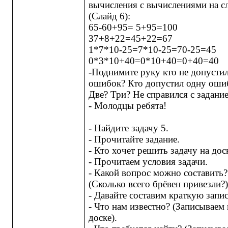
вычисления с вычислениями на с
(Слайд 6):
65-60+95= 5+95=100
37+8+22=45+22=67
1*7*10-25=7*10-25=70-25=45
0*3*10+40=0*10+40=0+40=40
-
Поднимите руку кто не допусти
ошибок? Кто допустил одну оши
Две? Три? Не справился с задани
- Молодцы ребята!
- Найдите задачу 5.
- Прочитайте задание.
- Кто хочет решить задачу на дос
- Прочитаем условия задачи.
- Какой вопрос можно составить?
(Сколько всего брёвен привезли?
- Давайте составим краткую запис
- Что нам известно? (Записываем 
доске).