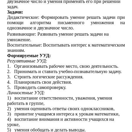
двузначное число
и умения
применять его при решении
задач
.
Задачи:
Дидактические: Формировать умение решать задачи при
помощи алгоритма письменного умножения на
однозначное и двузначное число.
Развивающие:
Развивать
умение решать задачи на
умножение
.
Воспитательные:
Воспитывать интерес к математическим
знаниям.
Формируемые УУД:
Регулятивные УУД:
1.
Организовывать рабочее место, свою деятельность.
2.
Принимать и ставить учебно-познавательную задачу.
3.
Строить логические рассуждения.
4.
Планировать свои действия.
5.
Проводить самопроверку.
Личностные УУД:
1)
воспитание ответственности, уважения, умения
работать в группе,
2)
умения оценивать ответы своих одноклассников,
3)
привитие учащимся интереса к урокам математики,
4)
воспитание внимания и активности учащихся на
уроке,
5)
умения обобщать и делать выводы.