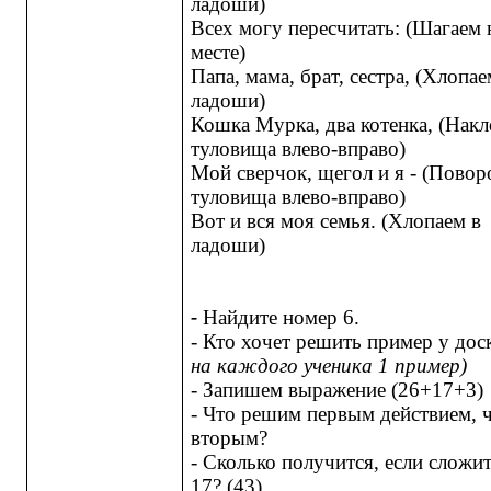
ладоши)
Всех могу пересчитать: (Шагаем 
месте)
Папа, мама, брат, сестра, (Хлопае
ладоши)
Кошка Мурка, два котенка, (Нак
туловища влево-вправо)
Мой сверчок, щегол и я - (Пово
туловища влево-вправо)
Вот и вся моя семья. (Хлопаем в
ладоши)
-
Найдите номер 6.
- Кто хочет решить пример у дос
на каждого ученика 1 пример)
- Запишем выражение (26+17+3)
- Что решим первым действием, 
вторым?
- Сколько получится, если сложит
17? (43) .