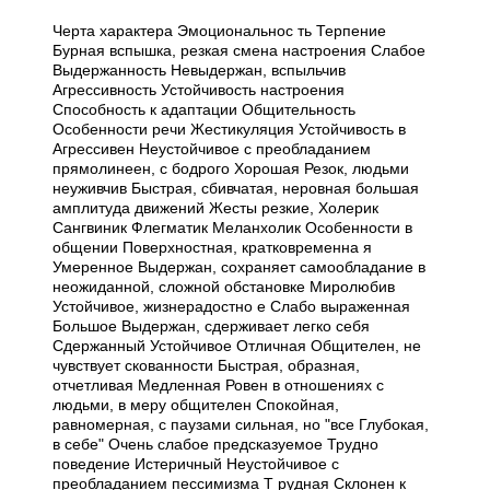
Черта характера Эмоциональнос ть Терпение
Бурная вспышка, резкая смена настроения Слабое
Выдержанность Невыдержан, вспыльчив
Агрессивность Устойчивость настроения
Способность к адаптации Общительность
Особенности речи Жестикуляция Устойчивость в
Агрессивен Неустойчивое с преобладанием
прямолинеен, с бодрого Хорошая Резок, людьми
неуживчив Быстрая, сбивчатая, неровная большая
амплитуда движений Жесты резкие, Холерик
Сангвиник Флегматик Меланхолик Особенности в
общении Поверхностная, кратковременна я
Умеренное Выдержан, сохраняет самообладание в
неожиданной, сложной обстановке Миролюбив
Устойчивое, жизнерадостно е Слабо выраженная
Большое Выдержан, сдерживает легко себя
Сдержанный Устойчивое Отличная Общителен, не
чувствует скованности Быстрая, образная,
отчетливая Медленная Ровен в отношениях с
людьми, в меру общителен Спокойная,
равномерная, с паузами сильная, но "все Глубокая,
в себе" Очень слабое предсказуемое Трудно
поведение Истеричный Неустойчивое с
преобладанием пессимизма Т рудная Склонен к