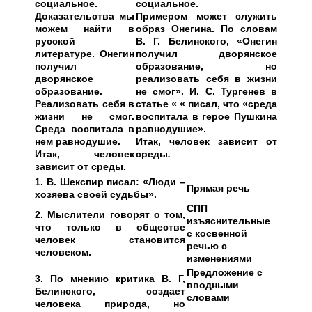
социальное.
социальное.
Доказательства мы
Примером может служить
можем найти в
образ Онегина. По словам
русской
В. Г. Белинского, «Онегин
литературе. Онегин
получил дворянское
получил
образование, но
дворянское
реализовать себя в жизни
образование.
не смог». И. С. Тургенев в
Реализовать себя в
статье « « писал, что «среда
жизни не смог.
воспитала в герое Пушкина
Среда воспитала в
равнодушие».
нем равнодушие.
Итак, человек зависит от
Итак, человек
среды
.
зависит от среды.
1. В. Шекспир писал: «Люди –
Прямая речь
хозяева своей судьбы».
СПП
2. Мыслители говорят о том,
изъяснительные
что только в обществе
с косвенной
человек становится
речью с
человеком.
изменениями
Предложение с
3. По мнению критика В. Г,
вводными
Белинского, создает
словами
человека природа, но