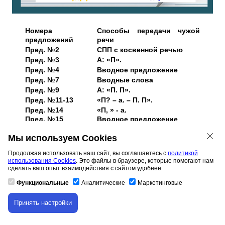
Номера
Способы передачи чужой
предложений
речи
Пред. №2
СПП с косвенной речью
Пред. №3
А: «П».
Пред. №4
Вводное предложение
Пред. №7
Вводные слова
Пред. №9
А: «П. П».
Пред. №11-13
«П? – а. – П. П».
Пред. №14
«П, » - а.
Пред. №15
Вводное предложение
«Отлично» - все правильные
Мы используем Cookies
«Хорошо» - 1-2 ошибки
«Буду работать» - более двух ошибок
Продолжая использовать наш сайт, вы соглашаетесь с
политикой
использования Cookies
. Это файлы в браузере, которые помогают нам
сделать ваш опыт взаимодействия с сайтом удобнее.
Функциональные
Аналитические
Маркетинговые
Принять настройки
Скачивание материала доступно только для
авторизованных пользователей.