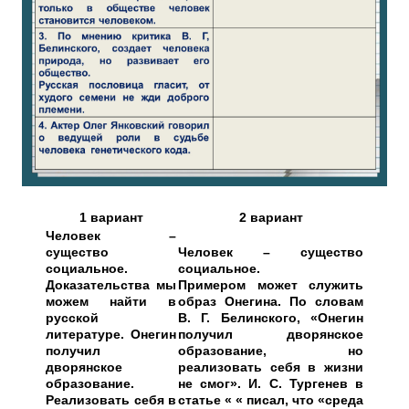
1 вариант
2 вариант
Человек –
существо
Человек – существо
социальное.
социальное.
Доказательства мы
Примером может служить
можем найти в
образ Онегина. По словам
русской
В. Г. Белинского, «Онегин
литературе. Онегин
получил дворянское
получил
образование, но
дворянское
реализовать себя в жизни
образование.
не смог». И. С. Тургенев в
Реализовать себя в
статье « « писал, что «среда