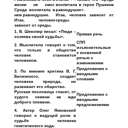
жизни не смог.
воспитала в герое Пушкина
Среда воспитала в
равнодушие».
нем равнодушие.
Итак, человек зависит от
Итак, человек
среды
.
зависит от среды.
1. В. Шекспир писал: «Люди –
Прямая речь
хозяева своей судьбы».
СПП
2. Мыслители говорят о том,
изъяснительные
что только в обществе
с косвенной
человек становится
речью с
человеком.
изменениями
Предложение с
3. По мнению критика В. Г,
вводными
Белинского, создает
словами
человека природа, но
развивает его общество.
Русская пословица гласит, от
Предложение с
худого семени не жди
вводными
доброго племени.
предложениями
4. Актер Олег Янковский
говорил о ведущей роли в
судьбе человека
генетического кода.