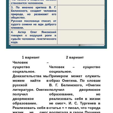
1 вариант
2 вариант
Человек –
существо
Человек – существо
социальное.
социальное.
Доказательства мы
Примером может служить
можем найти в
образ Онегина. По словам
русской
В. Г. Белинского, «Онегин
литературе. Онегин
получил дворянское
получил
образование, но
дворянское
реализовать себя в жизни
образование.
не смог». И. С. Тургенев в
Реализовать себя в
статье « « писал, что «среда
жизни не смог.
воспитала в герое Пушкина