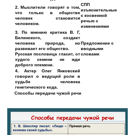
СПП
2. Мыслители говорят о том,
изъяснительные
что только в обществе
с косвенной
человек становится
речью с
человеком.
изменениями
3. По мнению критика В. Г,
Белинского, создает
человека природа, но
Предложение с
развивает его общество.
вводными
Русская пословица гласит, от
словами
худого семени не жди
доброго племени.
4. Актер Олег Янковский
говорил о ведущей роли в
судьбе человека
генетического кода.
Способы передачи чужой речи