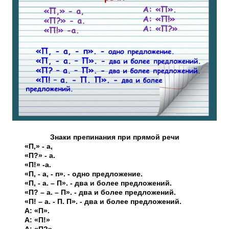
Знаки препинания при прямой речи
«П,» - а,
«П?» - а.
«П!» -а.
«П, - а, - п». - одно предложение.
«П, - а. – П». - два и более предложений.
«П? – а. – П». - два и более предложений.
«П! – а. - П. П». - два и более предложений.
А: «П».
А: «П!»