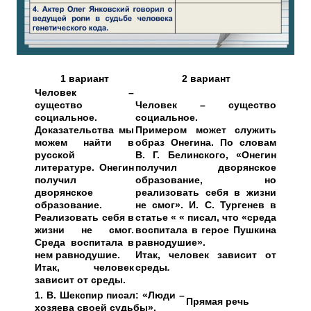
1 вариант
2 вариант
Человек –
существо
Человек – существо
социальное.
социальное.
Доказательства мы
Примером может служить
можем найти в
образ Онегина. По словам
русской
В. Г. Белинского, «Онегин
литературе. Онегин
получил дворянское
получил
образование, но
дворянское
реализовать себя в жизни
образование.
не смог». И. С. Тургенев в
Реализовать себя в
статье « « писал, что «среда
жизни не смог.
воспитала в герое Пушкина
Среда воспитала в
равнодушие».
нем равнодушие.
Итак, человек зависит от
Итак, человек
среды
.
зависит от среды.
1. В. Шекспир писал: «Люди –
Прямая речь
хозяева своей судьбы».