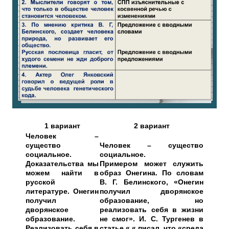
1 вариант
2 вариант
Человек –
существо
Человек – существо
социальное.
социальное.
Доказательства мы
Примером может служить
можем найти в
образ Онегина. По словам
русской
В. Г. Белинского, «Онегин
литературе. Онегин
получил дворянское
получил
образование, но
дворянское
реализовать себя в жизни
образование.
не смог». И. С. Тургенев в
Реализовать себя в
статье « « писал, что «среда