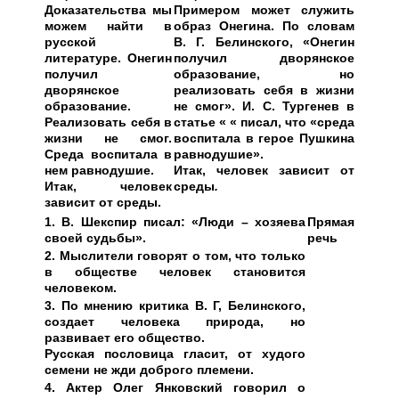
Доказательства мы
Примером может служить
можем найти в
образ Онегина. По словам
русской
В. Г. Белинского, «Онегин
литературе. Онегин
получил дворянское
получил
образование, но
дворянское
реализовать себя в жизни
образование.
не смог». И. С. Тургенев в
Реализовать себя в
статье « « писал, что «среда
жизни не смог.
воспитала в герое Пушкина
Среда воспитала в
равнодушие».
нем равнодушие.
Итак, человек зависит от
Итак, человек
среды
.
зависит от среды.
1. В. Шекспир писал: «Люди – хозяева
Прямая
своей судьбы».
речь
2. Мыслители говорят о том, что только
в обществе человек становится
человеком.
3. По мнению критика В. Г, Белинского,
создает человека природа, но
развивает его общество.
Русская пословица гласит, от худого
семени не жди доброго племени.
4. Актер Олег Янковский говорил о