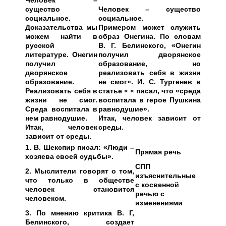
Человек –
существо
Человек – существо
социальное.
социальное.
Доказательства мы
Примером может служить
можем найти в
образ Онегина. По словам
русской
В. Г. Белинского, «Онегин
литературе. Онегин
получил дворянское
получил
образование, но
дворянское
реализовать себя в жизни
образование.
не смог». И. С. Тургенев в
Реализовать себя в
статье « « писал, что «среда
жизни не смог.
воспитала в герое Пушкина
Среда воспитала в
равнодушие».
нем равнодушие.
Итак, человек зависит от
Итак, человек
среды
.
зависит от среды.
1. В. Шекспир писал: «Люди –
Прямая речь
хозяева своей судьбы».
СПП
2. Мыслители говорят о том,
изъяснительные
что только в обществе
с косвенной
человек становится
речью с
человеком.
изменениями
3. По мнению критика В. Г,
Белинского, создает