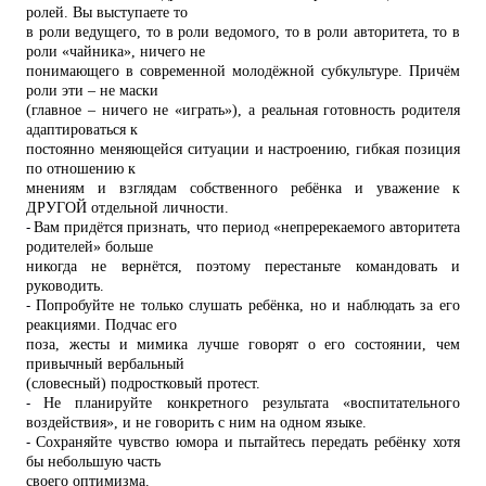
ролей. Вы выступаете то
в роли ведущего, то в роли ведомого, то в роли авторитета, то в
роли «чайника», ничего не
понимающего в современной молодёжной субкультуре. Причём
роли эти – не маски
(главное – ничего не «играть»), а реальная готовность родителя
адаптироваться к
постоянно меняющейся ситуации и настроению, гибкая позиция
по отношению к
мнениям и взглядам собственного ребёнка и уважение к
ДРУГОЙ отдельной личности.
-
Вам придётся признать, что период «непререкаемого авторитета
родителей» больше
никогда не вернётся, поэтому перестаньте командовать и
руководить.
-
Попробуйте не только слушать ребёнка, но и наблюдать за его
реакциями. Подчас его
поза, жесты и мимика лучше говорят о его состоянии, чем
привычный вербальный
(словесный) подростковый протест.
-
Не планируйте конкретного результата «воспитательного
воздействия», и не говорить с ним на одном языке.
-
Сохраняйте чувство юмора и пытайтесь передать ребёнку хотя
бы небольшую часть
своего оптимизма.