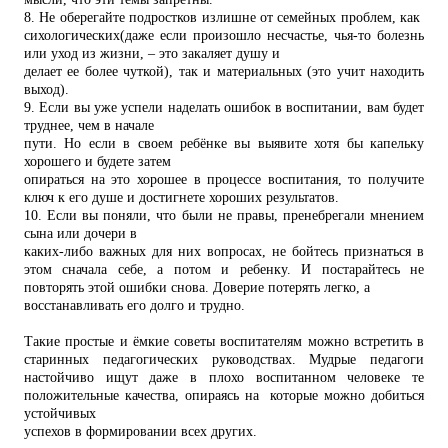
8. Не оберегайте подростков излишне от семейных проблем, как
сихологических(даже если произошло несчастье, чья-то болезнь
или уход из жизни, – это закаляет душу и
делает ее более чуткой), так и материальных (это учит находить
выход).
9. Если вы уже успели наделать ошибок в воспитании, вам будет
труднее, чем в начале
пути. Но если в своем ребёнке вы выявите хотя бы капельку
хорошего и будете затем
опираться на это хорошее в процессе воспитания, то получите
ключ к его душе и достигнете хороших результатов.
10. Если вы поняли, что были не правы, пренебрегали мнением
сына или дочери в
каких-либо важных для них вопросах, не бойтесь признаться в
этом сначала себе, а потом и ребенку. И постарайтесь не
повторять этой ошибки снова. Доверие потерять легко, а
восстанавливать его долго и трудно.
Такие простые и ёмкие советы воспитателям можно встретить в
старинных педагогических руководствах. Мудрые педагоги
настойчиво ищут даже в плохо воспитанном человеке те
положительные качества, опираясь на которые можно добиться
устойчивых
успехов в формировании всех других.