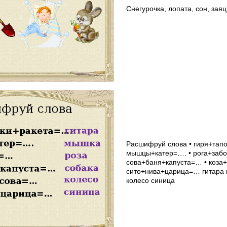
Снегурочка, лопата, сон, заяц
Расшифруй слова • гиря+тапо
мышцы+катер=…. • рога+заб
сова+баня+капуста=… • коза
сито+нива+царица=… гитара 
колесо синица