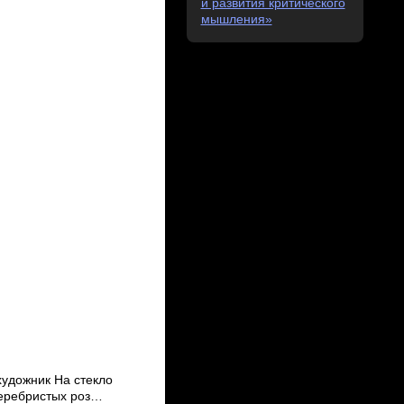
и развития критического
мышления»
художник На стекло
еребристых роз…