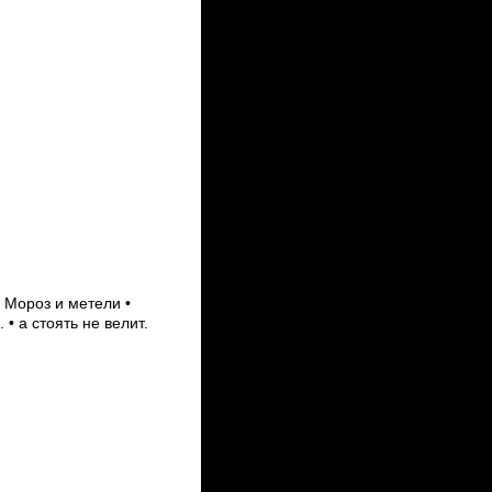
 Мороз и метели •
 • а стоять не велит.