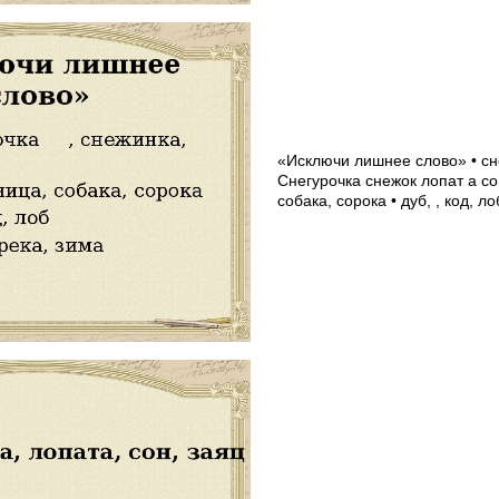
«Исключи лишнее слово» • сне
Снегурочка снежок лопат а со 
собака, сорока • дуб, , код, ло