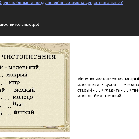
 "Одушевлённые и неодушевлённые имена существительные"
уществительные.ppt
Минутка чистописания мокрый
маленький, • сухой -… • война
старый - … • гладить - … • т
молодо ймят ьмягкий