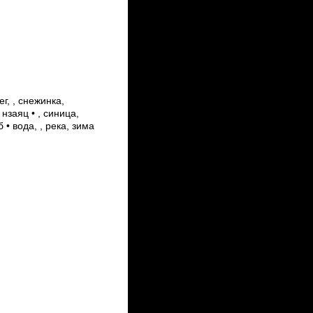
г, , снежинка,
нзаяц • , синица,
б • вода, , река, зима