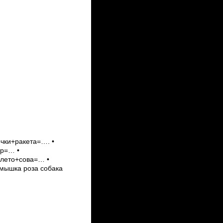
чки+ракета=…. •
ор=… •
+лето+сова=… •
мышка роза собака