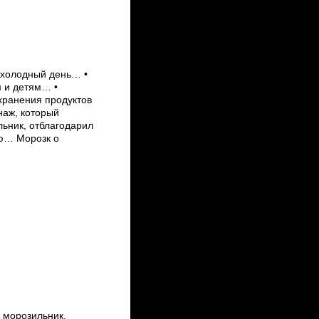
 холодный день… •
 и детям… •
 хранения продуктов
наж, который
ьник, отблагодарил
ую… Морозк о
 морозильник,