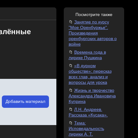
Посмотрите также
Занятие по курсу
"Мое Оренбуржье".
евлённые
Произведения
оренбургских авторов о
войне
Времена года в
лирике Пушкина
«В дурном
обществе»: пересказ
всех глав, анализ и
вопросы для урока
Жизнь и творчество
Александра Ивановича
Добавить материал
Куприна
Л.Н. Андреев.
Рассказа «Кусака».
Тема:
Исповедальность
лирики А. Т.