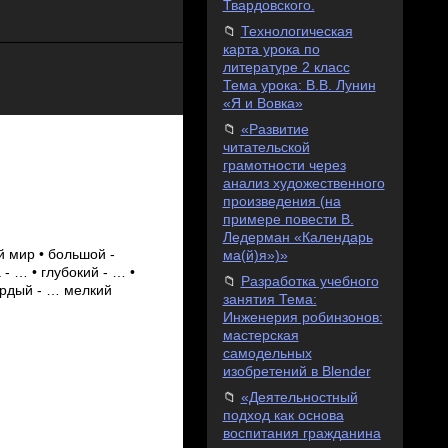
Твардовского.
Технологическая
карта урока по
литературе 2 класс
Тема урока: В.В. Лунин
«Я и Вовка»
«Развитие
читательской
грамотности через
анализ художественного
произведения (на
примере повести В.
Ледерман «Календарь
 мир • большой -
ма(й)я»)»
 - … • глубокий - … •
Разработка учебного
вёрдый - … мелкий
занятия Тема:
Инженерия робинзонов:
мастерская
самодельных
изобретений в Blender
«Деятельностный
подход как основа
воспитания гражданина