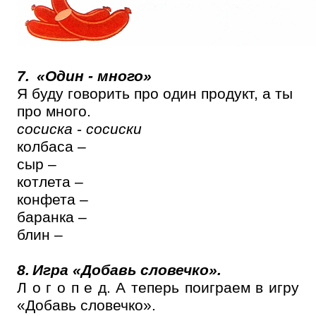
7.
«Один - много»
Я буду говорить про один продукт, а ты
про много.
сосиска
-
сосиски
колбаса –
сыр –
котлета –
конфета –
баранка –
блин –
8.
Игра «Добавь словечко».
Л о г о п е д. А теперь поиграем в игру
«Добавь словечко».