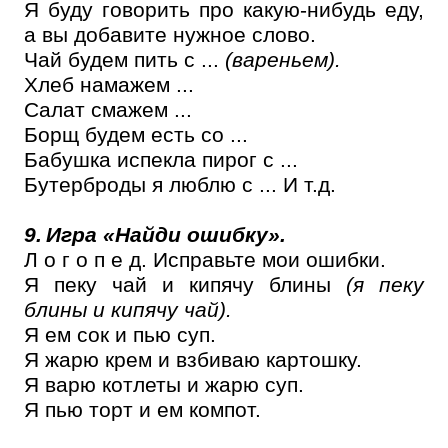
Я буду говорить про какую-нибудь еду,
а вы добавите нужное слово.
Чай будем пить с ...
(вареньем).
Хлеб намажем ...
Салат смажем ...
Борщ будем есть со ...
Бабушка испекла пирог с ...
Бутерброды я люблю с ... И т.д.
9.
Игра «Найди ошибку».
Л о г о п е д. Исправьте мои ошибки.
Я пеку чай и кипячу блины
(я пеку
блины и кипячу чай).
Я ем сок и пью суп.
Я жарю крем и взбиваю картошку.
Я варю котлеты и жарю суп.
Я пью торт и ем компот.