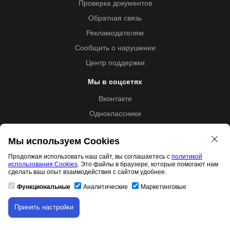
Проверка документов
Обратная связь
Рекламодателям
Сообщить о нарушении
Центр поддержки
Мы в соцсетях
Вконтакте
Одноклассники
Youtube
Мы используем Cookies
Продолжая использовать наш сайт, вы соглашаетесь с
политикой
использования Cookies
. Это файлы в браузере, которые помогают нам
Образовательная лицензия №5257 от 09.09.2020 (Л035-
сделать ваш опыт взаимодействия с сайтом удобнее.
01253-67/00192487)
Функциональные
Аналитические
Маркетинговые
Принять настройки
Скачивание материала доступно только для
Свидетельство правообладателя товарного знака 11.01.2017
авторизованных пользователей.