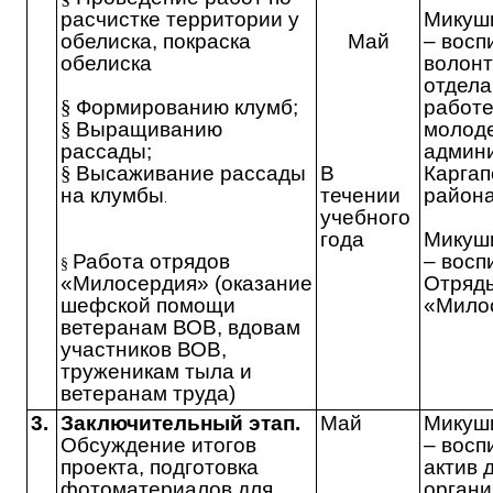
расчистке территории у
Микуши
обелиска, покраска
Май
– восп
обелиска
волон
отдела
§
Формированию клумб;
работе
§
Выращиванию
молод
рассады;
админ
§
Высаживание рассады
В
Каргап
на клумбы
течении
района
.
учебного
года
Микуши
Работа отрядов
– восп
§
«Милосердия» (
оказание
Отряд
шефской помощи
«Мило
ветеранам ВОВ, вдовам
участников ВОВ,
труженикам тыла и
ветеранам труда
)
3.
Заключительный этап.
Май
Микуши
Обсуждение итогов
– восп
проекта, подготовка
актив 
фотоматериалов для
органи