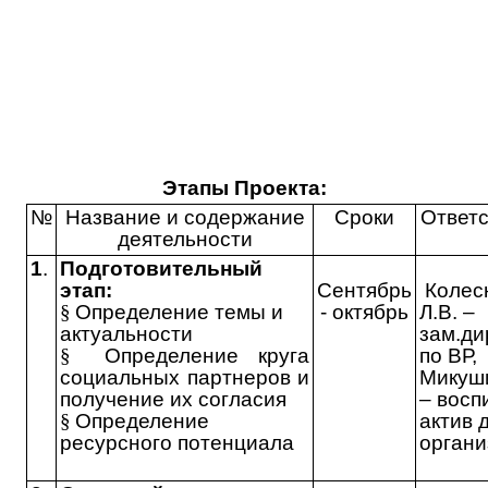
Этапы Проекта:
№
Название и содержание
Сроки
Ответ
деятельности
1
.
Подготовительный
этап:
Сентябрь
Колес
§
Определение темы и
- октябрь
Л.В. –
актуальности
зам.ди
§
Определение круга
по ВР,
социальных партнеров и
Микуши
получение их согласия
– восп
§
Определение
актив 
ресурсного потенциала
органи