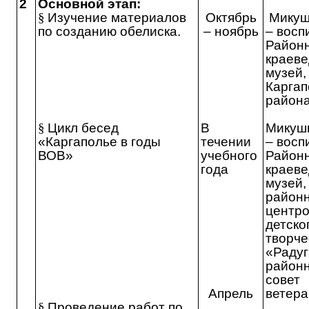
2
Основной этап:
§
Изучение материалов
Октябрь
Микуш
по созданию обелиска.
– ноябрь
– восп
Район
краеве
музей,
Каргап
район
§
Цикл бесед
В
Микуши
«Каргаполье в годы
течении
– восп
ВОВ»
учебного
Район
года
краеве
музей,
район
центр
детско
творче
«Радуг
район
совет
Апрель
ветера
§
Проведение работ по